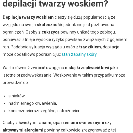
depilacji twarzy woskiem?
Depilacja twarzy woskiem
cieszy się dużą popularnością ze
względu na swoją
skuteczność
, jednak nie jest pozbawiona
ograniczeń. Osoby z
cukrzycą
powinny unikać tego zabiegu,
ponieważ istnieje wysokie ryzyko powikłań związanych z gojeniem
ran. Podobnie sytuacja wygląda u osób z
trądzikiem
; depilacja
może dodatkowo podrażnić już
stan zapalny skóry
.
Warto również zwrócić uwagę na
niską krzepliwość krwi
jako
istotne przeciwwskazanie. Woskowanie w takim przypadku może
prowadzić do:
siniaków,
nadmiernego krwawienia,
konieczności szczególnej ostrożności.
Osoby z
świeżymi ranami
,
oparzeniami słonecznymi
czy
aktywnymi alergiami
powinny całkowicie zrezygnować z tej