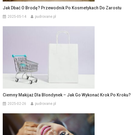
Jak Dbać O Brodę? Przewodnik Po Kosmetykach Do Zarostu
2025-05-14
pudrovane.pl
Ciemny Makijaż Dla Blondynek – Jak Go Wykonać Krok Po Kroku?
2025-02-26
pudrovane.pl