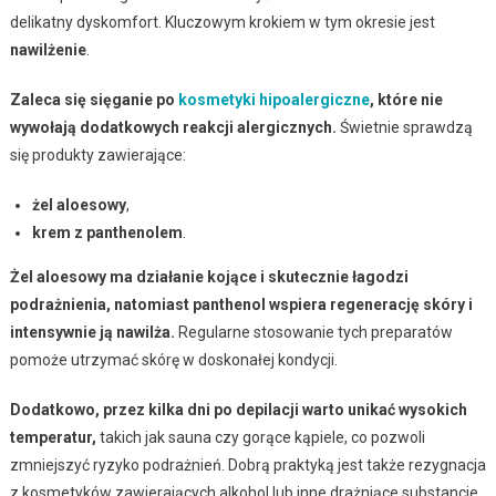
delikatny dyskomfort. Kluczowym krokiem w tym okresie jest
nawilżenie
.
Zaleca się sięganie po
kosmetyki hipoalergiczne
, które nie
wywołają dodatkowych reakcji alergicznych.
Świetnie sprawdzą
się produkty zawierające:
żel aloesowy
,
krem z panthenolem
.
Żel aloesowy ma działanie kojące i skutecznie łagodzi
podrażnienia, natomiast panthenol wspiera regenerację skóry i
intensywnie ją nawilża.
Regularne stosowanie tych preparatów
pomoże utrzymać skórę w doskonałej kondycji.
Dodatkowo, przez kilka dni po depilacji warto unikać wysokich
temperatur,
takich jak sauna czy gorące kąpiele, co pozwoli
zmniejszyć ryzyko podrażnień. Dobrą praktyką jest także rezygnacja
z kosmetyków zawierających alkohol lub inne drażniące substancje