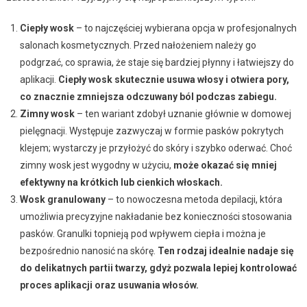
Ciepły wosk
– to najczęściej wybierana opcja w profesjonalnych
salonach kosmetycznych. Przed nałożeniem należy go
podgrzać, co sprawia, że staje się bardziej płynny i łatwiejszy do
aplikacji.
Ciepły wosk skutecznie usuwa włosy i otwiera pory,
co znacznie zmniejsza odczuwany ból podczas zabiegu.
Zimny wosk
– ten wariant zdobył uznanie głównie w domowej
pielęgnacji. Występuje zazwyczaj w formie pasków pokrytych
klejem; wystarczy je przyłożyć do skóry i szybko oderwać. Choć
zimny wosk jest wygodny w użyciu,
może okazać się mniej
efektywny na krótkich lub cienkich włoskach.
Wosk granulowany
– to nowoczesna metoda depilacji, która
umożliwia precyzyjne nakładanie bez konieczności stosowania
pasków. Granulki topnieją pod wpływem ciepła i można je
bezpośrednio nanosić na skórę.
Ten rodzaj idealnie nadaje się
do delikatnych partii twarzy, gdyż pozwala lepiej kontrolować
proces aplikacji oraz usuwania włosów.