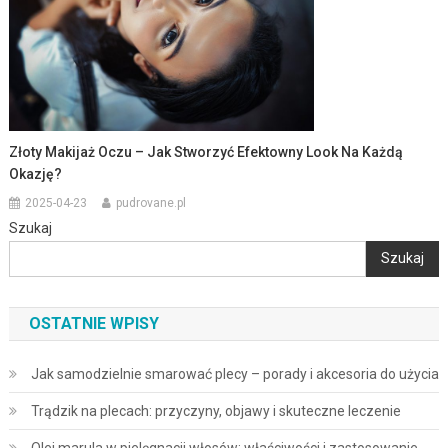
Złoty Makijaż Oczu – Jak Stworzyć Efektowny Look Na Każdą
Okazję?
2025-04-23
pudrovane.pl
Szukaj
Szukaj
OSTATNIE WPISY
Jak samodzielnie smarować plecy – porady i akcesoria do użycia
Trądzik na plecach: przyczyny, objawy i skuteczne leczenie
Olej marula w pielęgnacji włosów: właściwości i zastosowanie