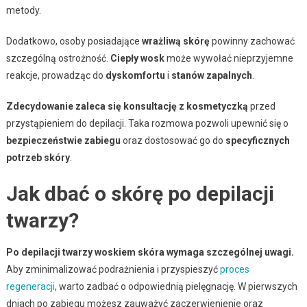
metody.
Dodatkowo, osoby posiadające
wrażliwą skórę
powinny zachować
szczególną ostrożność.
Ciepły wosk
może wywołać nieprzyjemne
reakcje, prowadząc do
dyskomfortu
i
stanów zapalnych
.
Zdecydowanie zaleca się konsultację z kosmetyczką
przed
przystąpieniem do depilacji. Taka rozmowa pozwoli upewnić się o
bezpieczeństwie zabiegu
oraz dostosować go do
specyficznych
potrzeb skóry
.
Jak dbać o skórę po depilacji
twarzy?
Po depilacji twarzy woskiem skóra wymaga szczególnej uwagi.
Aby zminimalizować podrażnienia i przyspieszyć
proces
regeneracji
, warto zadbać o odpowiednią pielęgnację. W pierwszych
dniach po zabiegu możesz zauważyć zaczerwienienie oraz