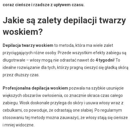
coraz cieńsze i rzadsze z upływem czasu.
Jakie są zalety depilacji twarzy
woskiem?
Depilacja twarzy woskiem
to metoda, która ma wiele zalet
przyciągających różne osoby. Przede wszystkim efekty zabiegu są
długotrwałe – włosy mogą nie odrastać nawet do
4 tygodni
! To
idealne rozwiązanie dla tych, którzy pragną cieszyć się gładką skórą
przez dłuższy czas.
Profesjonalna depilacja woskiem
pozwala na szybkie usunięcie
większych obszarów owłosienia, co znacznie skraca czas całego
zabiegu. Wosk doskonale przylega do skóry i usuwa włosy wraz z
cebulkami, co powoduje, że odrastają one słabiej. Po regularnym
stosowaniu tej metody można zauważyć, że włosy stają się cieńsze
i mniej widoczne.