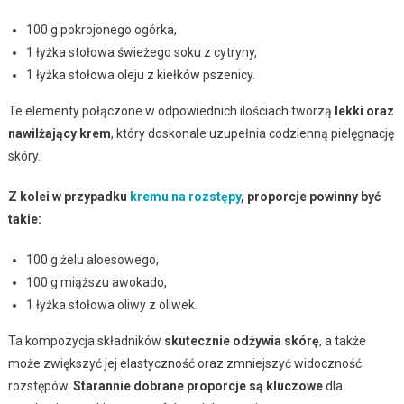
100 g pokrojonego ogórka,
1 łyżka stołowa świeżego soku z cytryny,
1 łyżka stołowa oleju z kiełków pszenicy.
Te elementy połączone w odpowiednich ilościach tworzą
lekki oraz
nawilżający krem
, który doskonale uzupełnia codzienną pielęgnację
skóry.
Z kolei w przypadku
kremu na rozstępy
, proporcje powinny być
takie:
100 g żelu aloesowego,
100 g miąższu awokado,
1 łyżka stołowa oliwy z oliwek.
Ta kompozycja składników
skutecznie odżywia skórę
, a także
może zwiększyć jej elastyczność oraz zmniejszyć widoczność
rozstępów.
Starannie dobrane proporcje są kluczowe
dla