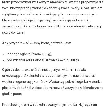
Krem przeciwzmarszczkowy z
aloesem
to świetna propozycja dla
tych, którzy pragną zadbać o kondycję swojej skóry.
Aloes
słynie z
wyjątkowych właściwości nawilżających oraz regeneracyjnych,
które skutecznie ujędrniają cerę i zmniejszają widoczność
zmarszczek. Dlatego stanowi on doskonały składnik w pielęgnacji
skóry dojrzałej.
Aby przygotować własny krem, potrzebujesz:
jednego ogórka (około 100 g),
pół szklanki żelu z aloesu (również około 100 g).
Ogórek
dostarcza skórze niezbędnych witamin i działa
orzeźwiająco. Z kolei
żel z aloesu
intensywnie nawadnia oraz
wspiera regenerację komórek. Wystarczy pokroić ogórka w cienkie
plasterki, dodać żel z aloesu i zmiksować wszystko w blenderze na
gładką pastę.
Przechowuj krem w szczelnie zamykanym słoiku.
Najlepszym