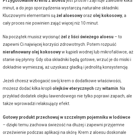
Przygotowanie kremu z aloesu
jest proste i zajmuje zaledwie kilka
minut, a do jego sporządzenia wystarczą naturalne składniki.
Kluczowymi elementami są
żel aloesowy
oraz
olej kokosowy
, a
cały proces nie powinien zająć więcej niż 10 minut.
Na początek musisz wycisnąć
żel z liści świeżego aloesu
– to
zapewni Ci najwięcej korzyści zdrowotnych. Potem rozpuść
nierafinowany olej kokosowy
w kąpieli wodnej lub mikrofalówce, aż
stanie się płynny. Gdy oba składniki będą gotowe, wrzuć je do miski i
dokładnie wymieszaj, aż uzyskasz gładką i jednolitą konsystencję.
Jeżeli chcesz wzbogacić swój krem o dodatkowe właściwości,
możesz dodać kilka kropli
olejków eterycznych
czy
witamin
. Na
przykład dodatek olejku lawendowego nie tylko poprawi zapach, ale
także wprowadzi relaksujący efekt.
Gotowy produkt przechowuj w szczelnym pojemniku w lodówce
– dzięki temu zachowa świeżość na dłużej i zapewni przyjemne
orzeźwienie podczas aplikacji na skórę. Krem z aloesu doskonale