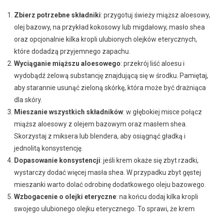
Zbierz potrzebne składniki
: przygotuj świeży miąższ aloesowy,
olej bazowy, na przykład kokosowy lub migdałowy, masło shea
oraz opcjonalnie kilka kropli ulubionych olejków eterycznych,
które dodadzą przyjemnego zapachu.
Wyciąganie miąższu aloesowego
: przekrój liść aloesu i
wydobądź żelową substancję znajdującą się w środku. Pamiętaj,
aby starannie usunąć zieloną skórkę, która może być drażniąca
dla skóry.
Mieszanie wszystkich składników
: w głębokiej misce połącz
miąższ aloesowy z olejem bazowym oraz masłem shea.
Skorzystaj z miksera lub blendera, aby osiągnąć gładką i
jednolitą konsystencję.
Dopasowanie konsystencji
: jeśli krem okaże się zbyt rzadki,
wystarczy dodać więcej masła shea. W przypadku zbyt gęstej
mieszanki warto dolać odrobinę dodatkowego oleju bazowego.
Wzbogacenie o olejki eteryczne
: na końcu dodaj kilka kropli
swojego ulubionego olejku eterycznego. To sprawi, że krem