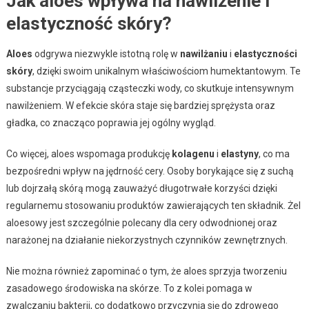
Jak aloes wpływa na nawilżenie i
elastyczność skóry?
Aloes
odgrywa niezwykle istotną rolę w
nawilżaniu
i
elastyczności
skóry
, dzięki swoim unikalnym właściwościom humektantowym. Te
substancje przyciągają cząsteczki wody, co skutkuje intensywnym
nawilżeniem. W efekcie skóra staje się bardziej sprężysta oraz
gładka, co znacząco poprawia jej ogólny wygląd.
Co więcej, aloes wspomaga produkcję
kolagenu
i
elastyny
, co ma
bezpośredni wpływ na jędrność cery. Osoby borykające się z suchą
lub dojrzałą skórą mogą zauważyć długotrwałe korzyści dzięki
regularnemu stosowaniu produktów zawierających ten składnik. Żel
aloesowy jest szczególnie polecany dla cery odwodnionej oraz
narażonej na działanie niekorzystnych czynników zewnętrznych.
Nie można również zapominać o tym, że aloes sprzyja tworzeniu
zasadowego środowiska na skórze. To z kolei pomaga w
zwalczaniu bakterii, co dodatkowo przyczynia się do zdrowego