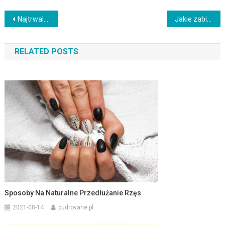
Nawigacja
Najtrwalszy lakier do paznokci – co musisz wiedzieć?
Jakie zabiegi na twarz wybrać dla 30-latki? Przewodnik po medycynie estetycznej
wpisu
RELATED POSTS
Sposoby Na Naturalne Przedłużanie Rzęs
2021-08-14
pudrovane.pl