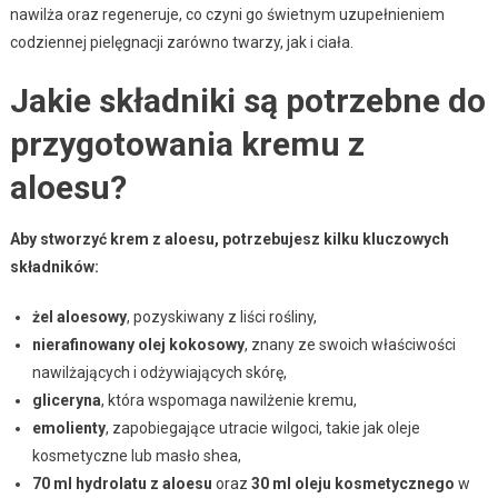
nawilża oraz regeneruje, co czyni go świetnym uzupełnieniem
codziennej pielęgnacji zarówno twarzy, jak i ciała.
Jakie składniki są potrzebne do
przygotowania kremu z
aloesu?
Aby stworzyć krem z aloesu, potrzebujesz kilku kluczowych
składników:
żel aloesowy
, pozyskiwany z liści rośliny,
nierafinowany olej kokosowy
, znany ze swoich właściwości
nawilżających i odżywiających skórę,
gliceryna
, która wspomaga nawilżenie kremu,
emolienty
, zapobiegające utracie wilgoci, takie jak oleje
kosmetyczne lub masło shea,
70 ml hydrolatu z aloesu
oraz
30 ml oleju kosmetycznego
w