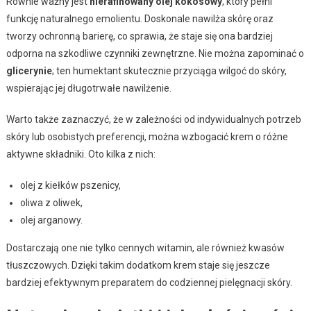
Równie ważny jest
nierafinowany olej kokosowy
, który pełni
funkcję naturalnego emolientu. Doskonale nawilża skórę oraz
tworzy ochronną barierę, co sprawia, że staje się ona bardziej
odporna na szkodliwe czynniki zewnętrzne. Nie można zapominać o
glicerynie
; ten humektant skutecznie przyciąga wilgoć do skóry,
wspierając jej długotrwałe nawilżenie.
Warto także zaznaczyć, że w zależności od indywidualnych potrzeb
skóry lub osobistych preferencji, można wzbogacić krem o różne
aktywne składniki. Oto kilka z nich:
olej z kiełków pszenicy,
oliwa z oliwek,
olej arganowy.
Dostarczają one nie tylko cennych witamin, ale również kwasów
tłuszczowych. Dzięki takim dodatkom krem staje się jeszcze
bardziej efektywnym preparatem do codziennej pielęgnacji skóry.