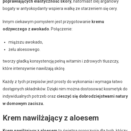
poprawiających elastyczność skóry
, natomiast olej arganowy
bogaty w antyoksydanty wspiera walkę ze starzeniem się cery.
Innym ciekawym pomysłem jest przygotowanie
kremu
odżywczego z awokado
. Połączenie:
miąższu awokado,
żelu aloesowego.
tworzy gładką konsystencję pełną witamin i zdrowych tłuszczy,
które intensywnie nawilżają skórę.
Każdy z tych przepisów jest prosty do wykonania i wymaga łatwo
dostępnych składników. Dzięki nim można dostosować kosmetyk do
indywidualnych potrzeb oraz
cieszyć się dobrodziejstwami natury
w domowym zaciszu.
Krem nawilżający z aloesem
Krem nawilżający z aloesem
to świetna propozycja dla tych, którzy