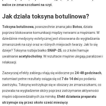
walce ze zmarszczkami na szyi.
Jak działa toksyna botulinowa?
Toksyna botulinowa
, powszechnie znana jako
Botox
, działa
poprzez blokowanie komunikacji między nerwami a mięśniami. W
dziedzinie medycyny estetycznej jest stosowana do wygładzania
zmarszczek na szyi oraz w różnych miejscach twarzy. Jak to się
dzieje? Toksyna rozbija białko
SNAP-25
, co z kolei hamuje
uwalnianie
acetylocholiny
. W rezultacie mięśnie ulegają paraliżowi i
relaksacji.
Zazwyczaj efekty zabiegu stają się widoczne po
24-48 godzinach
,
natomiast pełne rezultaty osiąga się od
7 do 14 dni
po podaniu
zastrzyku. Toksynę wstrzykuje się w obszary ze zmarszczkami, co
pozwala na wygładzenie skóry poprzez zatrzymanie aktywności
mięśni odpowiedzialnych za mimikę.
Efekt działania preparatu
utrzymuje się przez około sześć miesięcy
.