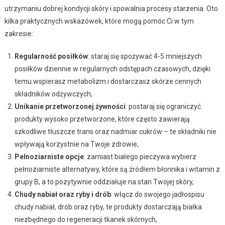
utrzymaniu dobrej kondycji skóry i spowalnia procesy starzenia. Oto
kilka praktycznych wskazówek, które mogą pomóc Ci w tym
zakresie:
Regularność posiłków
: staraj się spożywać 4-5 mniejszych
posiłków dziennie w regularnych odstępach czasowych, dzięki
temu wspierasz metabolizm i dostarczasz skórze cennych
składników odżywczych,
Unikanie przetworzonej żywności
: postaraj się ograniczyć
produkty wysoko przetworzone, które często zawierają
szkodliwe tłuszcze trans oraz nadmiar cukrów – te składniki nie
wpływają korzystnie na Twoje zdrowie,
Pełnoziarniste opcje
: zamiast białego pieczywa wybierz
pełnoziarniste alternatywy, które są źródłem błonnika i witamin z
grupy B, a to pozytywnie oddziałuje na stan Twojej skóry,
Chudy nabiał oraz ryby i drób
: włącz do swojego jadłospisu
chudy nabiał, drób oraz ryby, te produkty dostarczają białka
niezbędnego do regeneracji tkanek skórnych,