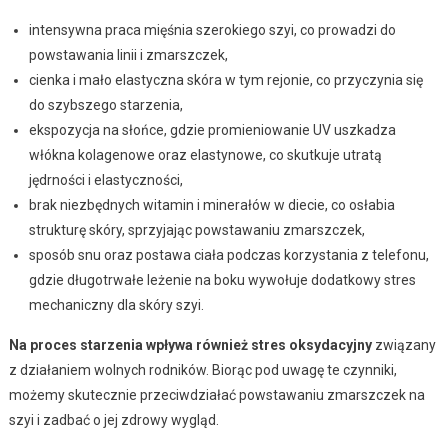
intensywna praca mięśnia szerokiego szyi, co prowadzi do
powstawania linii i zmarszczek,
cienka i mało elastyczna skóra w tym rejonie, co przyczynia się
do szybszego starzenia,
ekspozycja na słońce, gdzie promieniowanie UV uszkadza
włókna kolagenowe oraz elastynowe, co skutkuje utratą
jędrności i elastyczności,
brak niezbędnych witamin i minerałów w diecie, co osłabia
strukturę skóry, sprzyjając powstawaniu zmarszczek,
sposób snu oraz postawa ciała podczas korzystania z telefonu,
gdzie długotrwałe leżenie na boku wywołuje dodatkowy stres
mechaniczny dla skóry szyi.
Na proces starzenia wpływa również stres oksydacyjny
związany
z działaniem wolnych rodników. Biorąc pod uwagę te czynniki,
możemy skutecznie przeciwdziałać powstawaniu zmarszczek na
szyi i zadbać o jej zdrowy wygląd.