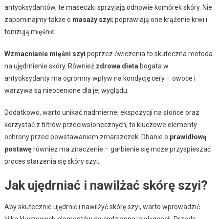
antyoksydantów, te maseczki sprzyjają odnowie komórek skóry. Nie
zapominajmy także o
masaży szyi
; poprawiają one krążenie krwi i
tonizują mięśnie.
Wzmacnianie mięśni szyi
poprzez ćwiczenia to skuteczna metoda
na ujędrnienie skóry. Również
zdrowa dieta
bogata w
antyoksydanty ma ogromny wpływ na kondycję cery – owoce i
warzywa są nieocenione dla jej wyglądu.
Dodatkowo, warto unikać nadmiernej ekspozycji na słońce oraz
korzystać z filtrów przeciwsłonecznych; to kluczowe elementy
ochrony przed powstawaniem zmarszczek. Dbanie o
prawidłową
postawę
również ma znaczenie – garbienie się może przyspieszać
proces starzenia się skóry szyi.
Jak ujędrniać i nawilżać skórę szyi?
Aby skutecznie ujędrnić i nawilżyć skórę szyi, warto wprowadzić
kilka kluczowych elementów do codziennej pielęgnacji. Przede