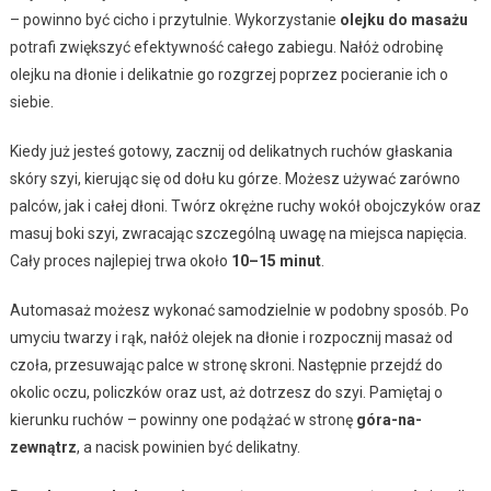
– powinno być cicho i przytulnie. Wykorzystanie
olejku do masażu
potrafi zwiększyć efektywność całego zabiegu. Nałóż odrobinę
olejku na dłonie i delikatnie go rozgrzej poprzez pocieranie ich o
siebie.
Kiedy już jesteś gotowy, zacznij od delikatnych ruchów głaskania
skóry szyi, kierując się od dołu ku górze. Możesz używać zarówno
palców, jak i całej dłoni. Twórz okrężne ruchy wokół obojczyków oraz
masuj boki szyi, zwracając szczególną uwagę na miejsca napięcia.
Cały proces najlepiej trwa około
10–15 minut
.
Automasaż możesz wykonać samodzielnie w podobny sposób. Po
umyciu twarzy i rąk, nałóż olejek na dłonie i rozpocznij masaż od
czoła, przesuwając palce w stronę skroni. Następnie przejdź do
okolic oczu, policzków oraz ust, aż dotrzesz do szyi. Pamiętaj o
kierunku ruchów – powinny one podążać w stronę
góra-na-
zewnątrz
, a nacisk powinien być delikatny.