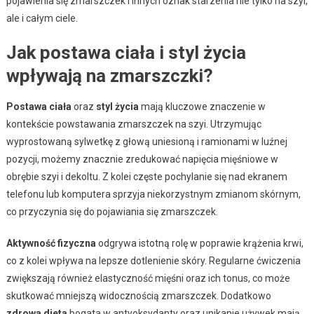
pojawienia się zmarszczek i innych oznak starzenia nie tylko na szyi,
ale i całym ciele.
Jak postawa ciała i styl życia
wpływają na zmarszczki?
Postawa ciała
oraz
styl życia
mają kluczowe znaczenie w
kontekście powstawania zmarszczek na szyi. Utrzymując
wyprostowaną sylwetkę z głową uniesioną i ramionami w luźnej
pozycji, możemy znacznie zredukować napięcia mięśniowe w
obrębie szyi i dekoltu. Z kolei częste pochylanie się nad ekranem
telefonu lub komputera sprzyja niekorzystnym zmianom skórnym,
co przyczynia się do pojawiania się zmarszczek.
Aktywność fizyczna
odgrywa istotną rolę w poprawie krążenia krwi,
co z kolei wpływa na lepsze dotlenienie skóry. Regularne ćwiczenia
zwiększają również elastyczność mięśni oraz ich tonus, co może
skutkować mniejszą widocznością zmarszczek. Dodatkowo
zdrowa dieta
bogata w antyoksydanty oraz unikanie używek mają