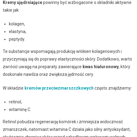
Kremy ujędrniające
powinny być wzbogacone o składniki aktywne
takie jak:
kolagen,
elastyna,
peptydy.
Te substancje wspomagają produkcję włókien kolagenowych i
przyczyniają się do poprawy elastyczności skóry. Dodatkowo, warto
zwrócić uwagę na preparaty zawierające
kwas hialuronowy
, który
doskonale nawilża oraz zwiększa jędrność cery.
W składzie
kremów przeciwzmarszczkowych
często znajdziemy:
retinol,
witaminę C.
Retinol pobudza regenerację komórek i zmniejsza widoczność
zmarszczek, natomiast witamina C działa jako silny antyoksydant,
skutecznie chroniąc skórę przed szkodliwym wpływem wolnych