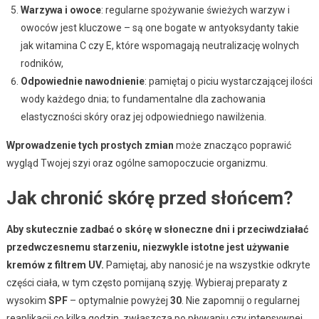
Warzywa i owoce
: regularne spożywanie świeżych warzyw i
owoców jest kluczowe – są one bogate w antyoksydanty takie
jak witamina C czy E, które wspomagają neutralizację wolnych
rodników,
Odpowiednie nawodnienie
: pamiętaj o piciu wystarczającej ilości
wody każdego dnia; to fundamentalne dla zachowania
elastyczności skóry oraz jej odpowiedniego nawilżenia.
Wprowadzenie tych prostych zmian
może znacząco poprawić
wygląd Twojej szyi oraz ogólne samopoczucie organizmu.
Jak chronić skórę przed słońcem?
Aby skutecznie zadbać o skórę w słoneczne dni i przeciwdziałać
przedwczesnemu starzeniu, niezwykle istotne jest używanie
kremów z filtrem UV.
Pamiętaj, aby nanosić je na wszystkie odkryte
części ciała, w tym często pomijaną szyję. Wybieraj preparaty z
wysokim
SPF
– optymalnie powyżej
30
. Nie zapomnij o regularnej
reaplikacji co kilka godzin, zwłaszcza po pływaniu czy intensywnej