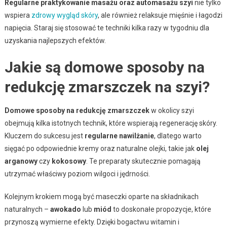
Regularne praktykowanie masażu oraz automasażu szyi
nie tylko
wspiera
zdrowy wygląd skóry
, ale również relaksuje mięśnie i łagodzi
napięcia. Staraj się stosować te techniki kilka razy w tygodniu dla
uzyskania najlepszych efektów.
Jakie są domowe sposoby na
redukcję zmarszczek na szyi?
Domowe sposoby na redukcję zmarszczek
w okolicy szyi
obejmują kilka istotnych technik, które wspierają regenerację skóry.
Kluczem do sukcesu jest
regularne nawilżanie
, dlatego warto
sięgać po odpowiednie kremy oraz naturalne olejki, takie jak
olej
arganowy
czy
kokosowy
. Te preparaty skutecznie pomagają
utrzymać właściwy poziom wilgoci i jędrności.
Kolejnym krokiem mogą być maseczki oparte na składnikach
naturalnych –
awokado
lub
miód
to doskonałe propozycje, które
przynoszą wymierne efekty. Dzięki bogactwu witamin i