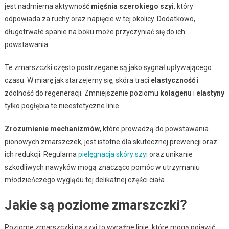
jest nadmierna aktywność
mięśnia szerokiego szyi
, który
odpowiada za ruchy oraz napięcie w tej okolicy. Dodatkowo,
długotrwałe spanie na boku może przyczyniać się do ich
powstawania.
Te zmarszczki często postrzegane są jako sygnał upływającego
czasu. W miarę jak starzejemy się, skóra traci
elastyczność
i
zdolność do regeneracji. Zmniejszenie poziomu
kolagenu
i
elastyny
tylko pogłębia te nieestetyczne linie.
Zrozumienie mechanizmów
, które prowadzą do powstawania
pionowych zmarszczek, jest istotne dla skutecznej prewencji oraz
ich redukcji. Regularna
pielęgnacja skóry szyi
oraz unikanie
szkodliwych nawyków mogą znacząco pomóc w utrzymaniu
młodzieńczego wyglądu tej delikatnej części ciała.
Jakie są poziome zmarszczki?
Poziome zmarszczki na szyi to wyraźne linie, które mogą pojawić