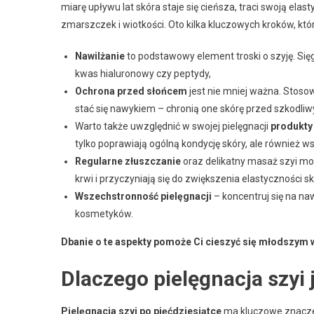
miarę upływu lat skóra staje się cieńsza, traci swoją 
zmarszczek i wiotkości. Oto kilka kluczowych kroków, któ
Nawilżanie
to podstawowy element troski o szyję. Sięg
kwas hialuronowy czy peptydy,
Ochrona przed słońcem
jest nie mniej ważna. Stoso
stać się nawykiem – chronią one skórę przed szkodli
Warto także uwzględnić w swojej pielęgnacji
produkty
tylko poprawiają ogólną kondycję skóry, ale również ws
Regularne złuszczanie
oraz delikatny masaż szyi mog
krwi i przyczyniają się do zwiększenia elastyczności sk
Wszechstronność pielęgnacji
– koncentruj się na n
kosmetyków.
Dbanie o te aspekty pomoże Ci cieszyć się młodszym 
Dlaczego pielęgnacja szyi 
Pielęgnacja szyi po pięćdziesiątce
ma kluczowe znaczen