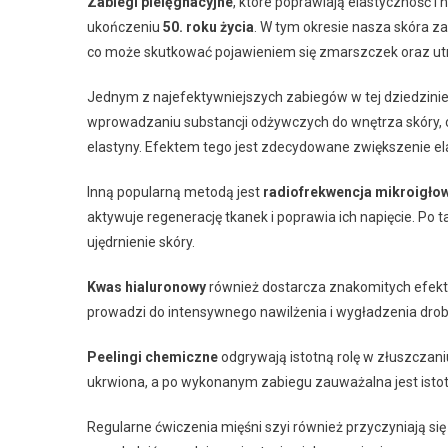
Zabiegi pielęgnacyjne
, które poprawiają elastyczność i
ukończeniu
50. roku życia
. W tym okresie nasza skóra z
co może skutkować pojawieniem się zmarszczek oraz utra
Jednym z najefektywniejszych zabiegów w tej dziedzinie
wprowadzaniu substancji odżywczych do wnętrza skóry, co
elastyny. Efektem tego jest zdecydowane zwiększenie el
Inną popularną metodą jest
radiofrekwencja mikroigło
aktywuje regenerację tkanek i poprawia ich napięcie. 
ujędrnienie skóry.
Kwas hialuronowy
również dostarcza znakomitych efektó
prowadzi do intensywnego nawilżenia i wygładzenia drobny
Peelingi chemiczne
odgrywają istotną rolę w złuszczaniu
ukrwiona, a po wykonanym zabiegu zauważalna jest istot
Regularne ćwiczenia mięśni szyi również przyczyniają się 