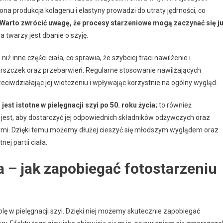
ona produkcja kolagenu i elastyny prowadzi do utraty jędrności, co
Warto zwrócić uwagę, że procesy starzeniowe mogą zaczynać się j
 twarzy jest dbanie o szyję.
 inne części ciała, co sprawia, że szybciej traci nawilżenie i
arszczek oraz przebarwień. Regularne stosowanie nawilżających
iwdziałając jej wiotczeniu i wpływając korzystnie na ogólny wygląd.
st istotne w pielęgnacji szyi po 50. roku życia;
to również
 jest, aby dostarczyć jej odpowiednich składników odżywczych oraz
mi. Dzięki temu możemy dłużej cieszyć się młodszym wyglądem oraz
j partii ciała.
 – jak zapobiegać fotostarzeniu
ę w pielęgnacji szyi. Dzięki niej możemy skutecznie zapobiegać