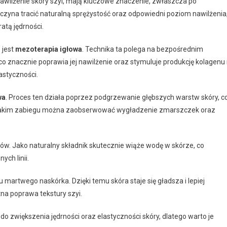
 nawilżenie skóry szyi, mają kluczowe znaczenie, zwłaszcza po
aczyna tracić naturalną sprężystość oraz odpowiedni poziom nawilżenia
tą jędrności.
 jest
mezoterapia igłowa
. Technika ta polega na bezpośrednim
 znacznie poprawia jej nawilżenie oraz stymuluje produkcję kolagenu 
astyczności.
wa
. Proces ten działa poprzez podgrzewanie głębszych warstw skóry, c
Po takim zabiegu można zaobserwować wygładzenie zmarszczek oraz
w. Jako naturalny składnik skutecznie wiąże wodę w skórze, co
ch linii.
 martwego naskórka. Dzięki temu skóra staje się gładsza i lepiej
na poprawa tekstury szyi.
do zwiększenia jędrności oraz elastyczności skóry, dlatego warto je