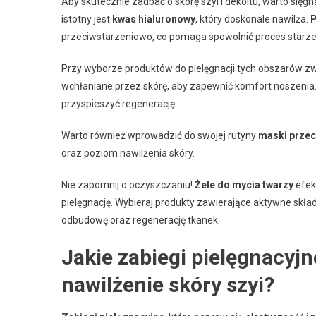
Aby skutecznie zadbać o skórę szyi i dekoltu, warto sięg
istotny jest
kwas hialuronowy
, który doskonale nawilża.
P
przeciwstarzeniowo, co pomaga spowolnić proces starze
Przy wyborze produktów do pielęgnacji tych obszarów zw
wchłaniane przez skórę, aby zapewnić komfort noszenia
przyspieszyć regenerację.
Warto również wprowadzić do swojej rutyny
maski przec
oraz poziom nawilżenia skóry.
Nie zapomnij o oczyszczaniu!
Żele do mycia twarzy
efek
pielęgnację. Wybieraj produkty zawierające aktywne składn
odbudowę oraz regenerację tkanek.
Jakie zabiegi pielęgnacyjn
nawilżenie skóry szyi?