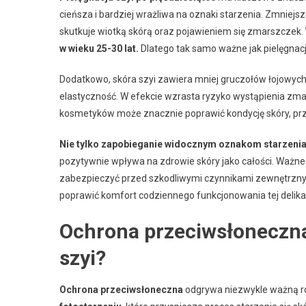
cieńsza i bardziej wrażliwa na oznaki starzenia. Zmniejsz
skutkuje wiotką skórą oraz pojawieniem się zmarszczek.
w wieku 25-30 lat.
Dlatego tak samo ważne jak pielęgnacja
Dodatkowo, skóra szyi zawiera mniej gruczołów łojowych niż
elastyczność. W efekcie wzrasta ryzyko wystąpienia zm
kosmetyków może znacznie poprawić kondycję skóry, przec
Nie tylko zapobieganie widocznym oznakom starzenia je
pozytywnie wpływa na zdrowie skóry jako całości. Ważne
zabezpieczyć przed szkodliwymi czynnikami zewnętrzny
poprawić komfort codziennego funkcjonowania tej delikatne
Ochrona przeciwsłoneczna
szyi?
Ochrona przeciwsłoneczna
odgrywa niezwykle ważną rol