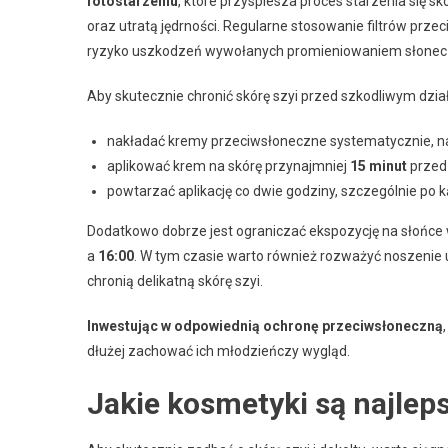
fotostarzeniu
, które przyspiesza proces starzenia się s
oraz utratą jędrności. Regularne stosowanie filtrów prze
ryzyko uszkodzeń wywołanych promieniowaniem słone
Aby skutecznie chronić skórę szyi przed szkodliwym dzia
nakładać kremy przeciwsłoneczne systematycznie, n
aplikować krem na skórę przynajmniej
15 minut
przed 
powtarzać aplikację co dwie godziny, szczególnie po k
Dodatkowo dobrze jest ograniczać ekspozycję na słońce
a
16:00
. W tym czasie warto również rozważyć noszenie
chronią delikatną skórę szyi.
Inwestując w odpowiednią ochronę przeciwsłoneczną
dłużej zachować ich młodzieńczy wygląd.
Jakie kosmetyki są najleps