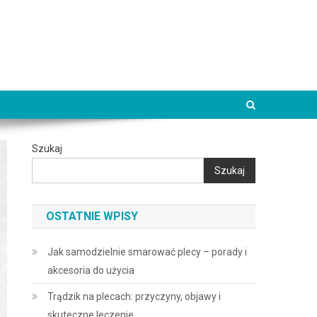
Szukaj
Szukaj
OSTATNIE WPISY
Jak samodzielnie smarować plecy – porady i
akcesoria do użycia
Trądzik na plecach: przyczyny, objawy i
skuteczne leczenie