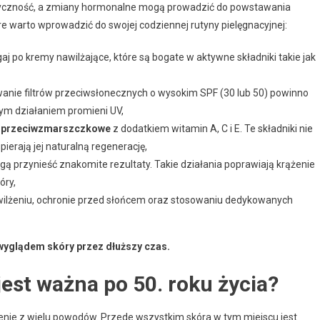
elastyczność, a zmiany hormonalne mogą prowadzić do powstawania
re warto wprowadzić do swojej codziennej rutyny pielęgnacyjnej:
aj po kremy nawilżające, które są bogate w aktywne składniki takie jak
wanie filtrów przeciwsłonecznych o wysokim SPF (30 lub 50) powinno
wym działaniem promieni UV,
 przeciwzmarszczkowe
z dodatkiem witamin A, C i E. Te składniki nie
pierają jej naturalną regenerację,
ą przynieść znakomite rezultaty. Takie działania poprawiają krążenie
óry,
awilżeniu, ochronie przed słońcem oraz stosowaniu dedykowanych
wyglądem skóry przez dłuższy czas.
jest ważna po 50. roku życia?
ie z wielu powodów. Przede wszystkim skóra w tym miejscu jest