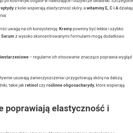
nąć po kosmetyki bogate w nawilżające i odżywcze składniki. Szczególni
eptydy
z kolei wspierają elastyczność skóry, a
witaminy E, C i A
działaj
nia.
róć uwagę na ich konsystencję.
Kremy
powinny być lekkie i szybko
.
Serum
z wysoko skoncentrowanymi formułami mogą dodatkowo
iwstarzeniowe
– regularne ich stosowanie znacząco poprawia wygląd
tywnie usuwają zanieczyszczenia i przygotowują skórę na dalszą
iki, takie jak
retinol
czy
roślinne oligosacharydy
, które wspierają
e poprawiają elastyczność i