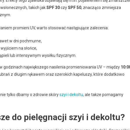
kóry. Efekty tego zjawiska objawiają się m.in. pojawieniem się zmarszcze
ciwsłonecznych, takich jak
SPF 30
czy
SPF 50
, znacząco zmniejsza
cznym.
łaniem promieni UV, warto stosować następujące zalecenia:
awet w dni pochmurne,
wyjściem na słońce,
ąpieli lub intensywnym wysiłku fizycznym.
 w godzinach największego nasilenia promieniowania UV – między
10:0
 ubrań z długim rękawem oraz szerokich kapeluszy, które dodatkowo
, nie tylko dbamy o zdrowie skóry
szyi i dekoltu
, ale także pomagamy
ze do pielęgnacji szyi i dekoltu?