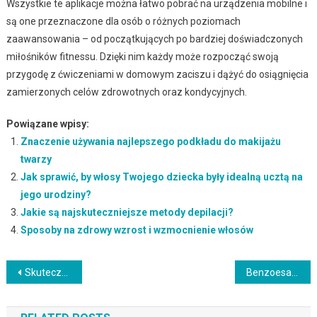
Wszystkie te aplikacje można łatwo pobrać na urządzenia mobilne i
są one przeznaczone dla osób o różnych poziomach
zaawansowania – od początkujących po bardziej doświadczonych
miłośników fitnessu. Dzięki nim każdy może rozpocząć swoją
przygodę z ćwiczeniami w domowym zaciszu i dążyć do osiągnięcia
zamierzonych celów zdrowotnych oraz kondycyjnych.
Powiązane wpisy:
Znaczenie używania najlepszego podkładu do makijażu
twarzy
Jak sprawić, by włosy Twojego dziecka były idealną ucztą na
jego urodziny?
Jakie są najskuteczniejsze metody depilacji?
Sposoby na zdrowy wzrost i wzmocnienie włosów
Nawigacja
Skuteczne sposoby na pielęgnację tłustej cery w domu
Benzoesan benzylu w kosmetykach: właściwości, zastosowanie i bezpieczeństwo
wpisu