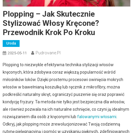
Plopping – Jak Skutecznie
Stylizować Włosy Kręcone?
Przewodnik Krok Po Kroku
Uroda
Pudrovane.pl
2025-05-11
Plopping to niezwykle efektywna technika stylizacji włosów
kręconych, która zdobywa coraz większą popularność wśród
miłośników loków. Dzięki prostemu procesowi owinięcia mokrych
włosów w bawełnianą koszulkę lub ręcznik z mikrofibry, można
podkreślić naturalny skręt, ograniczyć puszenie się oraz poprawić
kondycję fryzury. Ta metoda nie tylko jest bezpieczna dla włosów,
ale również pozwala na ich naturalne schnięcie, co czyni ją idealnym
rozwiązaniem dla osób z kręconymi lub
falowanymi włosami
.
Odkryj, jak plopping może zrewolucjonizować Twoją codzienną
rutynę pielęgnacyjną i pomóc w uzyskaniu pięknych, zdefiniowanych