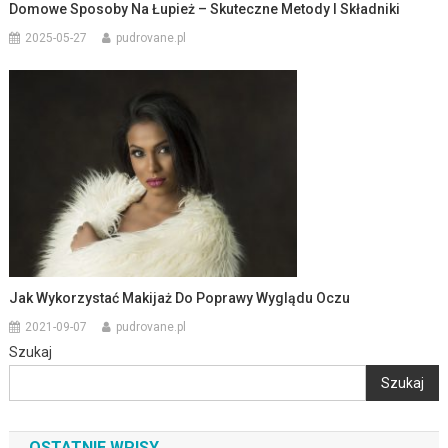
Domowe Sposoby Na Łupież – Skuteczne Metody I Składniki
2025-05-27
pudrovane.pl
Jak Wykorzystać Makijaż Do Poprawy Wyglądu Oczu
2021-09-07
pudrovane.pl
Szukaj
Szukaj
OSTATNIE WPISY