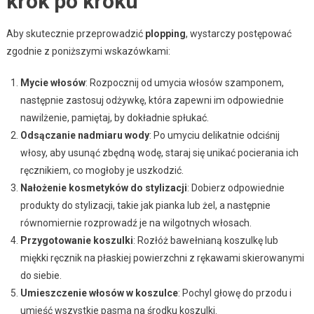
krok po kroku
Aby skutecznie przeprowadzić
plopping
, wystarczy postępować
zgodnie z poniższymi wskazówkami:
Mycie włosów
: Rozpocznij od umycia włosów szamponem,
następnie zastosuj odżywkę, która zapewni im odpowiednie
nawilżenie, pamiętaj, by dokładnie spłukać.
Odsączanie nadmiaru wody
: Po umyciu delikatnie odciśnij
włosy, aby usunąć zbędną wodę, staraj się unikać pocierania ich
ręcznikiem, co mogłoby je uszkodzić.
Nałożenie kosmetyków do stylizacji
: Dobierz odpowiednie
produkty do stylizacji, takie jak pianka lub żel, a następnie
równomiernie rozprowadź je na wilgotnych włosach.
Przygotowanie koszulki
: Rozłóż bawełnianą koszulkę lub
miękki ręcznik na płaskiej powierzchni z rękawami skierowanymi
do siebie.
Umieszczenie włosów w koszulce
: Pochyl głowę do przodu i
umieść wszystkie pasma na środku koszulki.