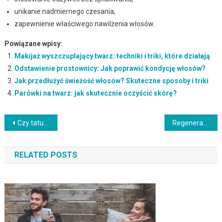
unikanie nadmiernego czesania,
zapewnienie właściwego nawilżenia włosów.
Powiązane wpisy:
Makijaż wyszczuplający twarz: techniki i triki, które działają
Odstawienie prostownicy: Jak poprawić kondycję włosów?
Jak przedłużyć świeżość włosów? Skuteczne sposoby i triki
Parówki na twarz: jak skutecznie oczyścić skórę?
Nawigacja
Czy tatuaż podczas przeziębienia to dobry pomysł? Sprawdź ryzyko!
Regeneracja zniszczonych włosów: skuteczne metody i kosmetyki
wpisu
RELATED POSTS