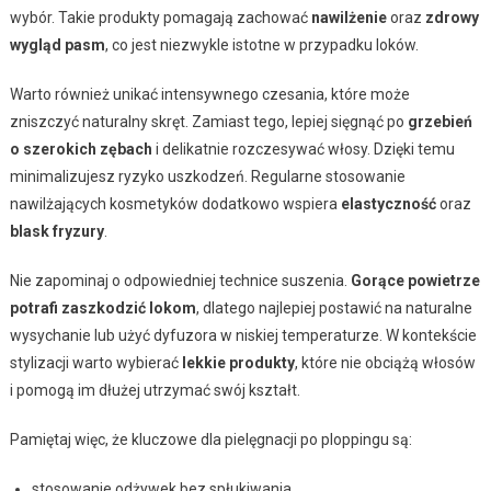
wybór. Takie produkty pomagają zachować
nawilżenie
oraz
zdrowy
wygląd pasm
, co jest niezwykle istotne w przypadku loków.
Warto również unikać intensywnego czesania, które może
zniszczyć naturalny skręt. Zamiast tego, lepiej sięgnąć po
grzebień
o szerokich zębach
i delikatnie rozczesywać włosy. Dzięki temu
minimalizujesz ryzyko uszkodzeń. Regularne stosowanie
nawilżających kosmetyków dodatkowo wspiera
elastyczność
oraz
blask fryzury
.
Nie zapominaj o odpowiedniej technice suszenia.
Gorące powietrze
potrafi zaszkodzić lokom
, dlatego najlepiej postawić na naturalne
wysychanie lub użyć dyfuzora w niskiej temperaturze. W kontekście
stylizacji warto wybierać
lekkie produkty
, które nie obciążą włosów
i pomogą im dłużej utrzymać swój kształt.
Pamiętaj więc, że kluczowe dla pielęgnacji po ploppingu są:
stosowanie odżywek bez spłukiwania,