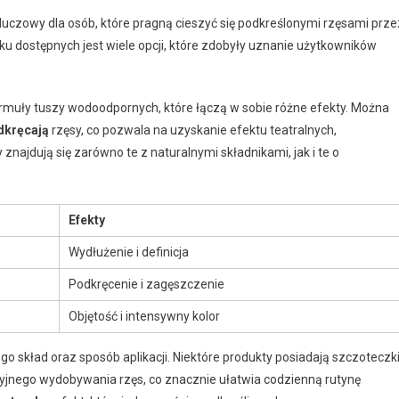
zowy dla osób, które pragną cieszyć się podkreślonymi rzęsami prze
u dostępnych jest wiele opcji, które zdobyły uznanie użytkowników
uły tuszy wodoodpornych, które łączą w sobie różne efekty. Można
dkręcają
rzęsy, co pozwala na uzyskanie efektu teatralnych,
znajdują się zarówno te z naturalnymi składnikami, jak i te o
Efekty
Wydłużenie i definicja
Podkręcenie i zagęszczenie
Objętość i intensywny kolor
o skład oraz sposób aplikacji. Niektóre produkty posiadają szczoteczk
zyjnego wydobywania rzęs, co znacznie ułatwia codzienną rutynę