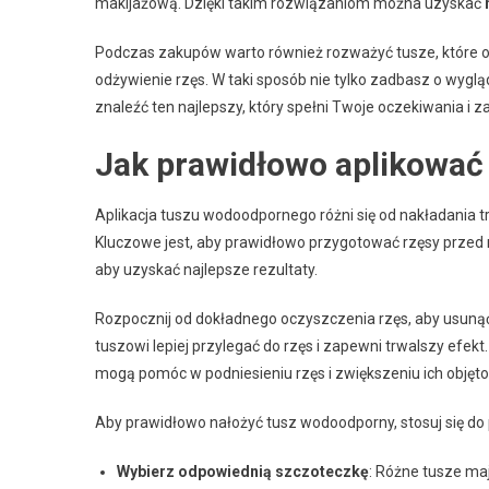
makijażową. Dzięki takim rozwiązaniom można uzyskać
Podczas zakupów warto również rozważyć tusze, które of
odżywienie rzęs. W taki sposób nie tylko zadbasz o wygląd
znaleźć ten najlepszy, który spełni Twoje oczekiwania i 
Jak prawidłowo aplikować
Aplikacja tuszu wodoodpornego różni się od nakładania t
Kluczowe jest, aby prawidłowo przygotować rzęsy prze
aby uzyskać najlepsze rezultaty.
Rozpocznij od dokładnego oczyszczenia rzęs, aby usunąć
tuszowi lepiej przylegać do rzęs i zapewni trwalszy efek
mogą pomóc w podniesieniu rzęs i zwiększeniu ich objęto
Aby prawidłowo nałożyć tusz wodoodporny, stosuj się d
Wybierz odpowiednią szczoteczkę
: Różne tusze ma