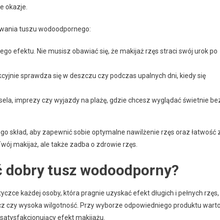
e okazje.
wania tuszu wodoodpornego:
o efektu. Nie musisz obawiać się, że makijaż rzęs straci swój urok po
kcyjnie sprawdza się w deszczu czy podczas upalnych dni, kiedy się
sela, imprezy czy wyjazdy na plażę, gdzie chcesz wyglądać świetnie be
go skład, aby zapewnić sobie optymalne nawilżenie rzęs oraz łatwość 
ój makijaż, ale także zadba o zdrowie rzęs.
ć dobry tusz wodoodporny?
ce każdej osoby, która pragnie uzyskać efekt długich i pełnych rzęs,
zcz czy wysoka wilgotność. Przy wyborze odpowiedniego produktu wart
satysfakcjonujący efekt makijażu.