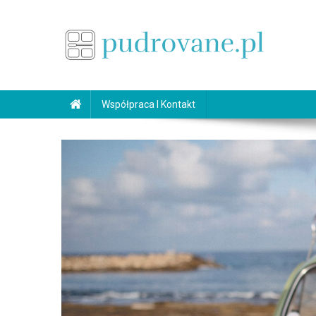
Skip
to
content
pudrovane.pl
Makijaż ślubny
Współpraca I Kontakt