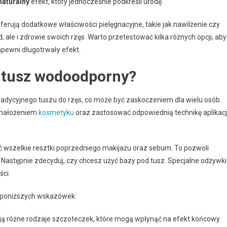
naturalny
efekt, który jednocześnie podkreśli urodę.
erują dodatkowe właściwości pielęgnacyjne, takie jak nawilżenie czy
, ale i zdrowie swoich rzęs. Warto przetestować kilka różnych opcji, aby
zapewni długotrwały efekt.
 tusz wodoodporny?
radycyjnego tuszu do rzęs, co może być zaskoczeniem dla wielu osób.
d nałożeniem
kosmetyku
oraz zastosować odpowiednią technikę aplikacji
 wszelkie resztki poprzedniego makijażu oraz sebum. To pozwoli
t. Następnie zdecyduj, czy chcesz użyć bazy pod tusz. Specjalne odżywki
ści.
o poniższych wskazówek:
ją różne rodzaje szczoteczek, które mogą wpłynąć na efekt końcowy.