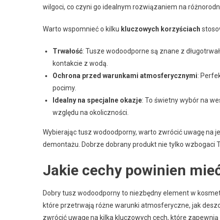
wilgoci, co czyni go idealnym rozwiązaniem na różnorodn
Warto wspomnieć o kilku
kluczowych korzyściach
stoso
Trwałość
: Tusze wodoodporne są znane z długotrwałeg
kontakcie z wodą.
Ochrona przed warunkami atmosferycznymi
: Perfe
pocimy.
Idealny na specjalne okazje
: To świetny wybór na we
względu na okoliczności.
Wybierając tusz wodoodporny, warto zwrócić uwagę na je
demontażu. Dobrze dobrany produkt nie tylko wzbogaci Tw
Jakie cechy powinien mie
Dobry tusz wodoodporny to niezbędny element w kosmetycz
które przetrwają różne warunki atmosferyczne, jak des
zwrócić uwagę na kilka kluczowych cech, które zapewnią 