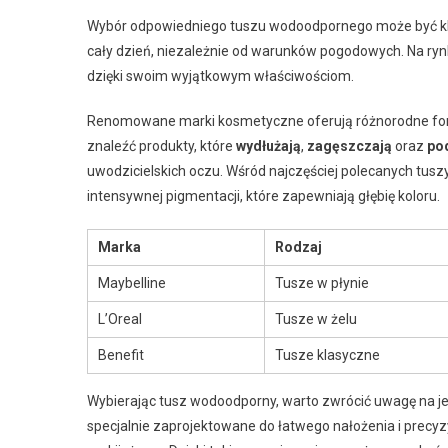
Wybór odpowiedniego tuszu wodoodpornego może być kluc
cały dzień, niezależnie od warunków pogodowych. Na rynk
dzięki swoim wyjątkowym właściwościom.
Renomowane marki kosmetyczne oferują różnorodne form
znaleźć produkty, które
wydłużają
,
zagęszczają
oraz
po
uwodzicielskich oczu. Wśród najczęściej polecanych tuszy 
intensywnej pigmentacji, które zapewniają głębię koloru.
Marka
Rodzaj
Maybelline
Tusze w płynie
L’Oreal
Tusze w żelu
Benefit
Tusze klasyczne
Wybierając tusz wodoodporny, warto zwrócić uwagę na jeg
specjalnie zaprojektowane do łatwego nałożenia i precy