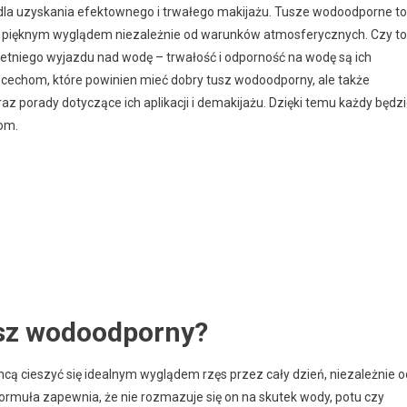
la uzyskania efektownego i trwałego makijażu. Tusze wodoodporne to
się pięknym wyglądem niezależnie od warunków atmosferycznych. Czy to
etniego wyjazdu nad wodę – trwałość i odporność na wodę są ich
ko cechom, które powinien mieć dobry tusz wodoodporny, ale także
z porady dotyczące ich aplikacji i demakijażu. Dzięki temu każdy będz
iom.
usz wodoodporny?
chcą cieszyć się idealnym wyglądem rzęs przez cały dzień, niezależnie o
rmuła zapewnia, że nie rozmazuje się on na skutek wody, potu czy