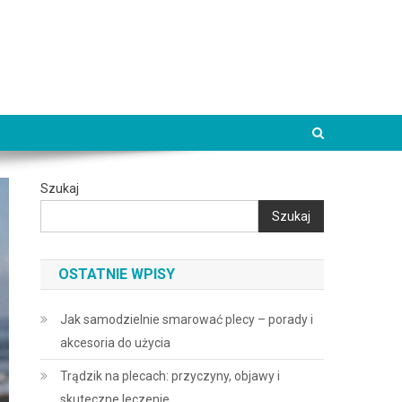
Szukaj
Szukaj
OSTATNIE WPISY
Jak samodzielnie smarować plecy – porady i
akcesoria do użycia
Trądzik na plecach: przyczyny, objawy i
skuteczne leczenie