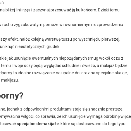
ań.
najbliżej linii rzęs i zaczynaj przesuwać ją ku końcom. Dzięki temu
ą w ruchu zygzakowatym pomoże w równomiernym rozprowadzeniu
jszy efekt, nałóż kolejną warstwę tuszu po wyschnięciu pierwszej.
y uniknąć nieestetycznych grudek.
 takie jak usunięcie ewentualnych niepożądanych smug wokół oczu z
temu Twoje oczy będą wyglądać schludnie i świeżo, a makijaż będzie
porny to idealne rozwiązanie na upalne dni oraz na specjalne okazje,
 makijażu.
porny?
 jednak z odpowiednimi produktami staje się znacznie prostsze.
ywać na wilgoci, co sprawia, że ich usunięcie wymaga odrobinę więce
 stosować
specjalne demakijaże
, które są dostosowane do tego typu