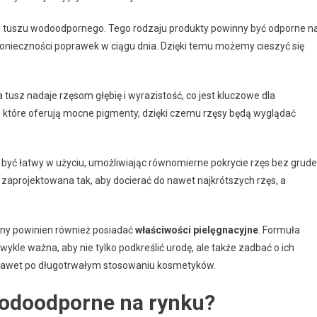
i tuszu wodoodpornego. Tego rodzaju produkty powinny być odporne n
onieczności poprawek w ciągu dnia. Dzięki temu możemy cieszyć się
 tusz nadaje rzęsom głębię i wyrazistość, co jest kluczowe dla
, które oferują mocne pigmenty, dzięki czemu rzęsy będą wyglądać
en być łatwy w użyciu, umożliwiając równomierne pokrycie rzęs bez grude
zaprojektowana tak, aby docierać do nawet najkrótszych rzęs, a
rny powinien również posiadać
właściwości pielęgnacyjne
. Formuła
zwykle ważna, aby nie tylko podkreślić urodę, ale także zadbać o ich
 nawet po długotrwałym stosowaniu kosmetyków.
 wodoodporne na rynku?