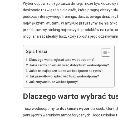
Wybór odpowiedniego tuszu do rzęs może być kluczowy d
doskonałe rozwiązanie dla osób, które pragną cieszyć 
podczas intensywnego treningu, deszczowego dnia, czy l
największymi atutami. W artykule przyjrzymy się nie tyl
przedstawimy ranking najlepszych produktów na rynku ora
mógł znaleźć idealny tusz, który sprosta jego oczekiwan
Spis treści
Dlaczego warto wybrać tusz wodoodporny?
Jakie cechy powinien mieć dobry tusz wodoodporny?
Jakie są najlepsze tusze wodoodporne na rynku?
Jak prawidłowo aplikować tusz wodoodporny?
Jak zmywać tusz wodoodporny?
Dlaczego warto wybrać t
Tusz wodoodporny to
doskonały wybór
dla osób, które 
panujących warunków atmosferycznych. Jego unikalna fo