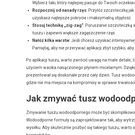
Wybierz taki, który najlepiej pasuje do Twoich oczekiw
Rozpocznij od nasady rzęs
: Przyłóż szczoteczkę jak 
uzyskasz najlepsze pokrycie i maksymalną objętość.
Stosuj technikę „zig-zag”
: Poruszanie szczoteczk
tuszu i zapewni większe zagęszczenie rzęs.
Nałóż kilka warstw
: Jeśli chcesz uzyskać intensywnie
Pamiętaj, aby nie przerywać aplikacji zbyt szybko, ab
Po aplikacji tuszu, warto zwrócić uwagę na małe detale,
użyciem wacika nasączonego płynem micelarnym. Dzięki 
prezentował się doskonale przez cały dzień. Tusz wodood
gdzie nie ma miejsca na kompromisy w sprawie trwałości
Jak zmywać tusz wodood
Zmywanie tuszu wodoodpornego może być skomplikowane,
Wodoodporne formuły są zaprojektowane tak, aby wytrzym
wysiłku. Aby skutecznie pozbyć się takiego tuszu, warto