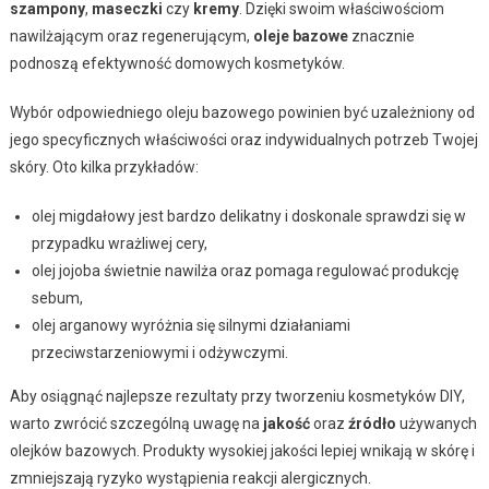
szampony
,
maseczki
czy
kremy
. Dzięki swoim właściwościom
nawilżającym oraz regenerującym,
oleje bazowe
znacznie
podnoszą efektywność domowych kosmetyków.
Wybór odpowiedniego oleju bazowego powinien być uzależniony od
jego specyficznych właściwości oraz indywidualnych potrzeb Twojej
skóry. Oto kilka przykładów:
olej migdałowy jest bardzo delikatny i doskonale sprawdzi się w
przypadku wrażliwej cery,
olej jojoba świetnie nawilża oraz pomaga regulować produkcję
sebum,
olej arganowy wyróżnia się silnymi działaniami
przeciwstarzeniowymi i odżywczymi.
Aby osiągnąć najlepsze rezultaty przy tworzeniu kosmetyków DIY,
warto zwrócić szczególną uwagę na
jakość
oraz
źródło
używanych
olejków bazowych. Produkty wysokiej jakości lepiej wnikają w skórę i
zmniejszają ryzyko wystąpienia reakcji alergicznych.