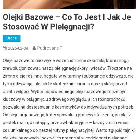
Olejki Bazowe – Co To Jest I Jak Je
Stosować W Pielęgnacji?
Uroda
Pudrovane.pl
2025-02-08
Oleje bazowe to niezwykle wszechstronne składniki, które mogą
zrewolucjonizować naszą pielęgnację skóry i włosów. Tłoczone na
zimno oleje roślinne, bogate w witaminy i substancje odżywcze, nie
tylko odżywiają, ale także skutecznie chronią naszą skórę przed
utratą wilgoci. Wybór odpowiedniego oleju bazowego może być
kluczowy w osiągnięciu zdrowego wyglądu, a ich różnorodność
pozwala na dostosowanie kosmetyków do indywidualnych potrzeb.
Od oleju arganowego, który spowalnia procesy starzenia, po olej z
pestek malin, działający przeciwbakteryjnie — każdy z nich wnosi
coś unikalnego do naszej rutyny pielęgnacyjnej. Warto zgłębić tajniki
olejków bazowych i odkryć ich potencjał w codziennej pielęgnacji.