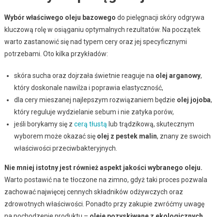
Wybór właściwego oleju bazowego
do pielęgnacji skóry odgrywa
kluczową rolę w osiąganiu optymalnych rezultatów. Na początek
warto zastanowić się nad typem cery oraz jej specyficznymi
potrzebami. Oto kilka przykładów:
skóra sucha oraz dojrzała świetnie reaguje na
olej arganowy
,
który doskonale nawilża i poprawia elastyczność,
dla cery mieszanej najlepszym rozwiązaniem będzie
olej jojoba
,
który reguluje wydzielanie sebum i nie zatyka porów,
jeśli borykamy się z
cerą tłustą
lub trądzikową, skutecznym
wyborem może okazać się
olej z pestek malin
, znany ze swoich
właściwości przeciwbakteryjnych.
Nie mniej istotny jest również aspekt jakości wybranego oleju.
Warto postawić na te tłoczone na zimno, gdyż taki proces pozwala
zachować najwięcej cennych składników odżywczych oraz
zdrowotnych właściwości. Ponadto przy zakupie zwróćmy uwagę
na pochodzenie produktu –
oleje pozyskiwane z ekologicznych