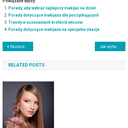
Powiązane wpisy:
Porady, aby wybrać najlepszy makijaż na dzień
Porady dotyczące makijażu dla początkujących
Trendy w uczesaniach krótkich włosów
Porady dotyczące makijażu na specjalne okazje
Nawigacja
Skuteczność odżywek do paznokci: Co warto wiedzieć?
Jak wytwarzać srebro koloidalne – kompletny poradnik krok po kroku
wpisu
RELATED POSTS