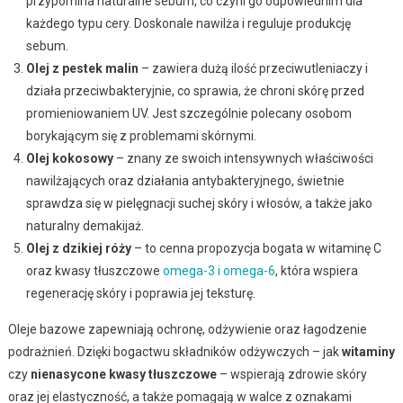
przypomina naturalne sebum, co czyni go odpowiednim dla
każdego typu cery. Doskonale nawilża i reguluje produkcję
sebum.
Olej z pestek malin
– zawiera dużą ilość przeciwutleniaczy i
działa przeciwbakteryjnie, co sprawia, że chroni skórę przed
promieniowaniem UV. Jest szczególnie polecany osobom
borykającym się z problemami skórnymi.
Olej kokosowy
– znany ze swoich intensywnych właściwości
nawilżających oraz działania antybakteryjnego, świetnie
sprawdza się w pielęgnacji suchej skóry i włosów, a także jako
naturalny demakijaż.
Olej z dzikiej róży
– to cenna propozycja bogata w witaminę C
oraz kwasy tłuszczowe
omega-3 i omega-6
, która wspiera
regenerację skóry i poprawia jej teksturę.
Oleje bazowe zapewniają ochronę, odżywienie oraz łagodzenie
podrażnień. Dzięki bogactwu składników odżywczych – jak
witaminy
czy
nienasycone kwasy tłuszczowe
– wspierają zdrowie skóry
oraz jej elastyczność, a także pomagają w walce z oznakami