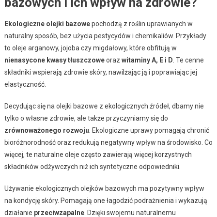
bazowych i ich wpływ na zdrowie?
Ekologiczne olejki bazowe
pochodzą z roślin uprawianych w
naturalny sposób, bez użycia pestycydów i chemikaliów. Przykłady
to oleje arganowy, jojoba czy migdałowy, które obfitują w
nienasycone kwasy tłuszczowe
oraz
witaminy A, E i D
. Te cenne
składniki wspierają zdrowie skóry, nawilżając ją i poprawiając jej
elastyczność.
Decydując się na olejki bazowe z ekologicznych źródeł, dbamy nie
tylko o własne zdrowie, ale także przyczyniamy się do
zrównoważonego rozwoju
. Ekologiczne uprawy pomagają chronić
bioróżnorodność oraz redukują negatywny wpływ na środowisko. Co
więcej, te naturalne oleje często zawierają więcej korzystnych
składników odżywczych niż ich syntetyczne odpowiedniki.
Używanie ekologicznych olejków bazowych ma pozytywny wpływ
na kondycję skóry. Pomagają one łagodzić podrażnienia i wykazują
działanie
przeciwzapalne
. Dzięki swojemu naturalnemu