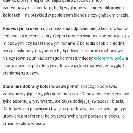
kolei ci, którzy mają chłodniejszą cerę z różowymi lub
czerwonawymi akcentami, będą wyglądać najlepiej w
chłodnych
kolorach
– na przykład w popielatym blondzie czy głębokim brązie.
Pierwszym krokiem
do znalezienia odpowiedniego koloru włosów
jest analiza odcienia skóry. Ciepła karnacja świetnie komponuje się z
miodowymi czy kasztanowymi tonami. Z kolei dla osób o chłodnej
cerze doskonałym wyborem będą odcienie srebrne i mahoniowe.
Należy również unikać ostrego kontrastu między
kolorem włosów
a
skórą; może on przytłoczyć naturalne piękno i sprawić, że wygląd
stanie się sztuczny.
Starannie dobrany kolor włosów
potrafi znacząco poprawić
zarówno wygląd cery, jak i samopoczucie. Odpowiednie odcienie nie
tylko akcentują rysy twarzy, ale także dodają jej świeżości i blasku.
Dlatego warto poświęcić chwilę na gruntowną analizę swojego typu
urody oraz preferencji kolorystycznych przed podjęciem decyzji o
zmianie koloru włosów.