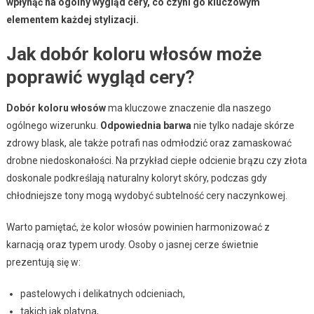
wpłynąć na ogólny wygląd cery, co czyni go kluczowym
elementem każdej stylizacji.
Jak dobór koloru włosów może
poprawić wygląd cery?
Dobór koloru włosów
ma kluczowe znaczenie dla naszego
ogólnego wizerunku.
Odpowiednia barwa
nie tylko nadaje skórze
zdrowy blask, ale także potrafi nas odmłodzić oraz zamaskować
drobne niedoskonałości. Na przykład ciepłe odcienie brązu czy złota
doskonale podkreślają naturalny koloryt skóry, podczas gdy
chłodniejsze tony mogą wydobyć subtelność cery naczynkowej.
Warto pamiętać, że kolor włosów powinien harmonizować z
karnacją oraz typem urody. Osoby o jasnej cerze świetnie
prezentują się w:
pastelowych i delikatnych odcieniach,
takich jak platyna,