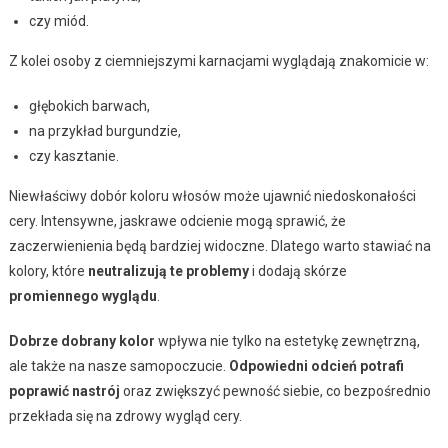
czy miód.
Z kolei osoby z ciemniejszymi karnacjami wyglądają znakomicie w:
głębokich barwach,
na przykład burgundzie,
czy kasztanie.
Niewłaściwy dobór koloru włosów może ujawnić niedoskonałości
cery. Intensywne, jaskrawe odcienie mogą sprawić, że
zaczerwienienia będą bardziej widoczne. Dlatego warto stawiać na
kolory, które
neutralizują te problemy
i dodają skórze
promiennego wyglądu
.
Dobrze dobrany kolor
wpływa nie tylko na estetykę zewnętrzną,
ale także na nasze samopoczucie.
Odpowiedni odcień potrafi
poprawić nastrój
oraz zwiększyć pewność siebie, co bezpośrednio
przekłada się na zdrowy wygląd cery.