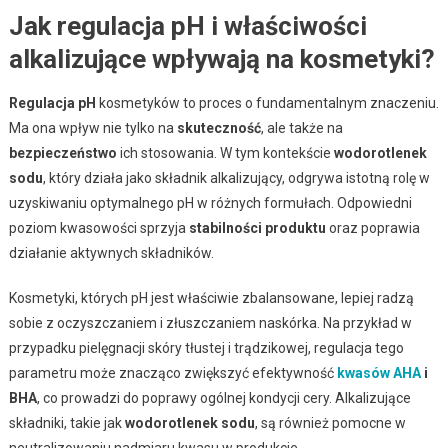
Jak regulacja pH i właściwości
alkalizujące wpływają na kosmetyki?
Regulacja pH
kosmetyków to proces o fundamentalnym znaczeniu.
Ma ona wpływ nie tylko na
skuteczność
, ale także na
bezpieczeństwo
ich stosowania. W tym kontekście
wodorotlenek
sodu
, który działa jako składnik alkalizujący, odgrywa istotną rolę w
uzyskiwaniu optymalnego pH w różnych formułach. Odpowiedni
poziom kwasowości sprzyja
stabilności produktu
oraz poprawia
działanie aktywnych składników.
Kosmetyki, których pH jest właściwie zbalansowane, lepiej radzą
sobie z oczyszczaniem i złuszczaniem naskórka. Na przykład w
przypadku pielęgnacji skóry tłustej i trądzikowej, regulacja tego
parametru może znacząco zwiększyć efektywność
kwasów AHA
i
BHA
, co prowadzi do poprawy ogólnej kondycji cery. Alkalizujące
składniki, takie jak
wodorotlenek sodu
, są również pomocne w
neutralizowaniu nadmiaru kwasu w produkcie.