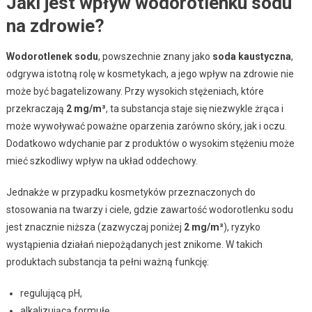
Jaki jest wpływ wodorotlenku sodu
na zdrowie?
Wodorotlenek sodu
, powszechnie znany jako
soda kaustyczna
,
odgrywa istotną rolę w kosmetykach, a jego wpływ na zdrowie nie
może być bagatelizowany. Przy wysokich stężeniach, które
przekraczają
2 mg/m³
, ta substancja staje się niezwykle żrąca i
może wywoływać poważne oparzenia zarówno skóry, jak i oczu.
Dodatkowo wdychanie par z produktów o wysokim stężeniu może
mieć szkodliwy wpływ na układ oddechowy.
Jednakże w przypadku kosmetyków przeznaczonych do
stosowania na twarzy i ciele, gdzie zawartość wodorotlenku sodu
jest znacznie niższa (zazwyczaj poniżej
2 mg/m³
), ryzyko
wystąpienia działań niepożądanych jest znikome. W takich
produktach substancja ta pełni ważną funkcję:
regulującą pH,
alkalizującą formułę,