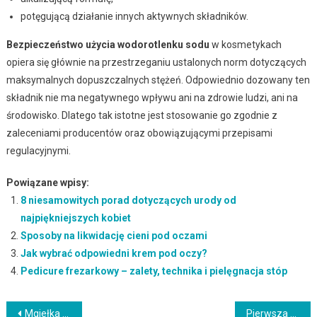
potęgującą działanie innych aktywnych składników.
Bezpieczeństwo użycia wodorotlenku sodu
w kosmetykach
opiera się głównie na przestrzeganiu ustalonych norm dotyczących
maksymalnych dopuszczalnych stężeń. Odpowiednio dozowany ten
składnik nie ma negatywnego wpływu ani na zdrowie ludzi, ani na
środowisko. Dlatego tak istotne jest stosowanie go zgodnie z
zaleceniami producentów oraz obowiązującymi przepisami
regulacyjnymi.
Powiązane wpisy:
8 niesamowitych porad dotyczących urody od
najpiękniejszych kobiet
Sposoby na likwidację cieni pod oczami
Jak wybrać odpowiedni krem pod oczy?
Pedicure frezarkowy – zalety, technika i pielęgnacja stóp
Nawigacja
Mgiełka do twarzy – co warto wiedzieć o jej zastosowaniu i przepisach?
Pierwsza koloryzacja włosów: jak się przygotować i uniknąć błędów?