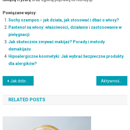
Powiązane wpisy:
Suchy szampon – jak działa, jak stosować i dbać o włosy?
Pantenol na włosy: właściwości, działanie i zastosowanie w
pielęgnacji
Jak skutecznie zmywać makijaż? Porady i metody
demakijażu
Hipoalergiczne kosmetyki: Jak wybrać bezpieczne produkty
dla alergików?
Nawigacja
Jak dobrać idealny kolor włosów do karnacji i typu urody?
Aktywność fizyczna a nietrzymanie moczu – jak łączyć te aspekty?
wpisu
RELATED POSTS