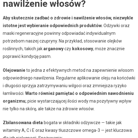
nawilżenie włosów?
Aby skutecznie zadbać o zdrowie i nawilżenie włosów, niezwykle
istotne jest wybieranie odpowiednich produktów.
Odżywki oraz
maski regeneracyjne powinny odpowiadać indywidualnym
potrzebom naszej czupryny. Na przykład, stosowanie olejków
roślinnych, takich jak
arganowy
czy
kokosowy
, może znacznie
poprawić kondycję pasm.
Olejowanie
to jedna z efektywnych metod na zapewnienie włosom
odpowiedniego nawilżenia. Regularne aplikowanie oleju na końcówki
i długości sprzyja zatrzymywaniu wilgoci oraz zmniejsza ryzyko
łamliwości.
Warto również pamiętać o odpowiednim nawodnieniu
organizmu;
picie wystarczającej ilości wody ma pozytywny wpływ
nie tylko na skórę, ale także na zdrowie włosów.
Zbilansowana dieta
bogata w składniki odżywcze — takie jak
witaminy A, C i E oraz kwasy tłuszczowe omega-3 — jest kluczowa
dla ich pielęgnacji. Spożywanie: