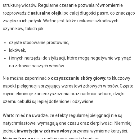
strukturę włosów. Regularne czesanie pozwala równomiernie
rozprowadzić
naturalne olejki
po całej długości pasm, co znacząco
zwiększa ich połysk. Ważne jest także unikanie szkodliwych
czynników, takich jak:
częste stosowanie prostownic,
lokówek,
i innych narzędzi do stylizacji, które mogą negatywnie wpłynąć
na zdrowie naszych włosów.
Nie można zapominać o
oczyszczaniu skóry głowy
; to kluczowy
aspekt pielęgnacji sprzyjający wzrostowi zdrowych włosów. Częste
mycie eliminuje zanieczyszczenia oraz nadmiar sebum, dzięki
czemu cebulki są lepiej dotlenione i odżywione.
Warto mieć na uwadze, że efekty regularnej pielęgnacji nie są
natychmiastowe; wymagają one czasu oraz cierpliwości. Niemniej
jednak
inwestycja w zdrowe włosy
przynosi wymierne korzyści:
lśniącą fryzurę
oraz ogólną poprawę ich kondycji.