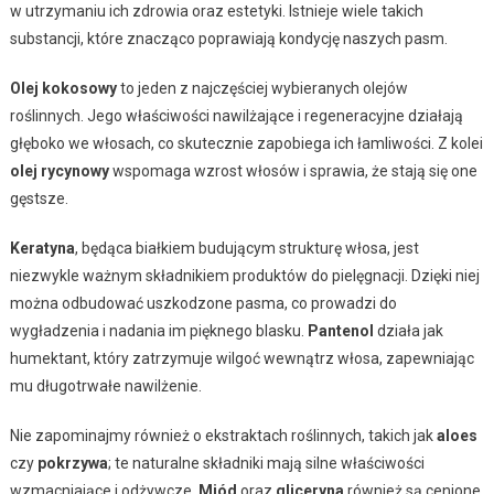
w utrzymaniu ich zdrowia oraz estetyki. Istnieje wiele takich
substancji, które znacząco poprawiają kondycję naszych pasm.
Olej kokosowy
to jeden z najczęściej wybieranych olejów
roślinnych. Jego właściwości nawilżające i regeneracyjne działają
głęboko we włosach, co skutecznie zapobiega ich łamliwości. Z kolei
olej rycynowy
wspomaga wzrost włosów i sprawia, że stają się one
gęstsze.
Keratyna
, będąca białkiem budującym strukturę włosa, jest
niezwykle ważnym składnikiem produktów do pielęgnacji. Dzięki niej
można odbudować uszkodzone pasma, co prowadzi do
wygładzenia i nadania im pięknego blasku.
Pantenol
działa jak
humektant, który zatrzymuje wilgoć wewnątrz włosa, zapewniając
mu długotrwałe nawilżenie.
Nie zapominajmy również o ekstraktach roślinnych, takich jak
aloes
czy
pokrzywa
; te naturalne składniki mają silne właściwości
wzmacniające i odżywcze.
Miód
oraz
gliceryna
również są cenione