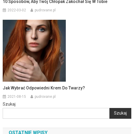
10 Sposobów, Aby Twój Chłopak Zakochał Się W Tobie
2022-03-02
pudrovane.pl
Jak Wybrać Odpowiedni Krem Do Twarzy?
2021-08-15
pudrovane.pl
Szukaj
Szukaj
OSTATNIE WPISY