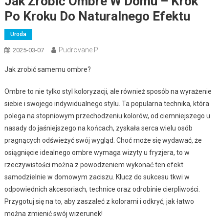
Jak Zrobić Ombre W Domu – Krok
Po Kroku Do Naturalnego Efektu
Uroda
Pudrovane.pl
2025-03-07
Jak zrobić samemu ombre?
Ombre to nie tylko styl koloryzacji, ale również sposób na wyrażenie
siebie i swojego indywidualnego stylu. Ta popularna technika, która
polega na stopniowym przechodzeniu kolorów, od ciemniejszego u
nasady do jaśniejszego na końcach, zyskała serca wielu osób
pragnących odświeżyć swój wygląd. Choć może się wydawać, że
osiągnięcie idealnego ombre wymaga wizyty u fryzjera, to w
rzeczywistości można z powodzeniem wykonać ten efekt
samodzielnie w domowym zaciszu. Klucz do sukcesu tkwi w
odpowiednich akcesoriach, technice oraz odrobinie cierpliwości.
Przygotuj się na to, aby zaszaleć z kolorami i odkryć, jak łatwo
można zmienić swój wizerunek!