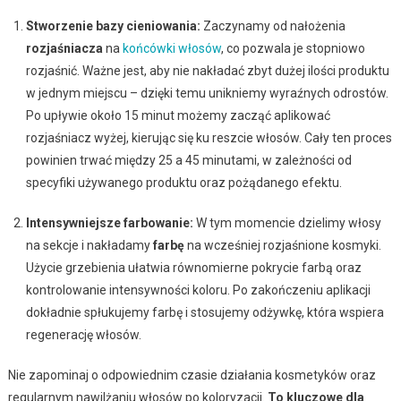
Stworzenie bazy cieniowania:
Zaczynamy od nałożenia
rozjaśniacza
na
końcówki włosów
, co pozwala je stopniowo
rozjaśnić. Ważne jest, aby nie nakładać zbyt dużej ilości produktu
w jednym miejscu – dzięki temu unikniemy wyraźnych odrostów.
Po upływie około 15 minut możemy zacząć aplikować
rozjaśniacz wyżej, kierując się ku reszcie włosów. Cały ten proces
powinien trwać między 25 a 45 minutami, w zależności od
specyfiki używanego produktu oraz pożądanego efektu.
Intensywniejsze farbowanie:
W tym momencie dzielimy włosy
na sekcje i nakładamy
farbę
na wcześniej rozjaśnione kosmyki.
Użycie grzebienia ułatwia równomierne pokrycie farbą oraz
kontrolowanie intensywności koloru. Po zakończeniu aplikacji
dokładnie spłukujemy farbę i stosujemy odżywkę, która wspiera
regenerację włosów.
Nie zapominaj o odpowiednim czasie działania kosmetyków oraz
regularnym nawilżaniu włosów po koloryzacji.
To kluczowe dla