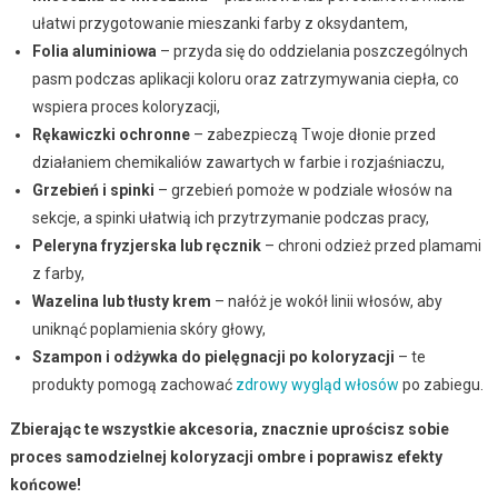
ułatwi przygotowanie mieszanki farby z oksydantem,
Folia aluminiowa
– przyda się do oddzielania poszczególnych
pasm podczas aplikacji koloru oraz zatrzymywania ciepła, co
wspiera proces koloryzacji,
Rękawiczki ochronne
– zabezpieczą Twoje dłonie przed
działaniem chemikaliów zawartych w farbie i rozjaśniaczu,
Grzebień i spinki
– grzebień pomoże w podziale włosów na
sekcje, a spinki ułatwią ich przytrzymanie podczas pracy,
Peleryna fryzjerska lub ręcznik
– chroni odzież przed plamami
z farby,
Wazelina lub tłusty krem
– nałóż je wokół linii włosów, aby
uniknąć poplamienia skóry głowy,
Szampon i odżywka do pielęgnacji po koloryzacji
– te
produkty pomogą zachować
zdrowy wygląd włosów
po zabiegu.
Zbierając te wszystkie akcesoria, znacznie uprościsz sobie
proces samodzielnej koloryzacji ombre i poprawisz efekty
końcowe!