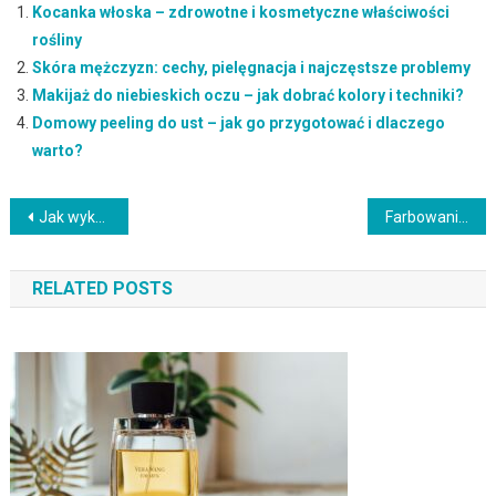
Kocanka włoska – zdrowotne i kosmetyczne właściwości
rośliny
Skóra mężczyzn: cechy, pielęgnacja i najczęstsze problemy
Makijaż do niebieskich oczu – jak dobrać kolory i techniki?
Domowy peeling do ust – jak go przygotować i dlaczego
warto?
Nawigacja
Jak wykorzystać przeterminowane kosmetyki? Bezpieczeństwo i porady
Farbowanie włosów kawą – naturalna metoda na zdrowe koloryzacje
wpisu
RELATED POSTS