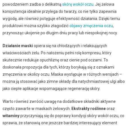
powodzeniem zadba o delikatną
skórę wokół oczu
. Jej żelowa
konsystencja idealnie przylega do twarzy, co nie tylko zapewnia
wygodę, ale również potęguje efektywność działania. Dzięki temu
produktowi można szybko złagodzić
objawy zmęczenia oczu
,
przynosząc ukojenie po długim dniu pracy lub niespokojnej nocy.
Działanie maski
opiera się na chłodzących i relaksujących
właściwościach żelu. Po nałożeniu pełni rolę kompresu, który
skutecznie redukuje opuchliznę oraz cienie pod oczami. To
doskonała propozycja dla tych, którzy borykają się z oznakami
zmęczenia w okolicy oczu. Maska występuje w różnych wersjach –
można ją stosować jako zimne okłady dla natychmiastowej ulgi albo
jako ciepłe aplikacje wspomagające regenerację skóry.
Warto również zwrócić uwagę na dodatkowe składniki aktywne
często zawarte w maskach żelowych.
Ekstrakty roślinne
oraz
witaminy
przyczyniają się do poprawy kondycji skóry wokół oczu, co
sprawia, że stanowią one jeszcze bardziej interesujący element