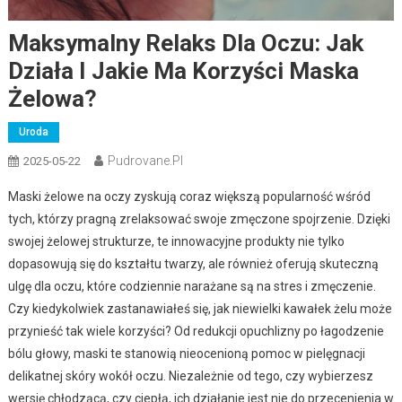
Maksymalny Relaks Dla Oczu: Jak
Działa I Jakie Ma Korzyści Maska
Żelowa?
Uroda
Pudrovane.pl
2025-05-22
Maski żelowe na oczy zyskują coraz większą popularność wśród
tych, którzy pragną zrelaksować swoje zmęczone spojrzenie. Dzięki
swojej żelowej strukturze, te innowacyjne produkty nie tylko
dopasowują się do kształtu twarzy, ale również oferują skuteczną
ulgę dla oczu, które codziennie narażane są na stres i zmęczenie.
Czy kiedykolwiek zastanawiałeś się, jak niewielki kawałek żelu może
przynieść tak wiele korzyści? Od redukcji opuchlizny po łagodzenie
bólu głowy, maski te stanowią nieocenioną pomoc w pielęgnacji
delikatnej skóry wokół oczu. Niezależnie od tego, czy wybierzesz
wersję chłodzącą, czy ciepłą, ich działanie jest nie do przecenienia w