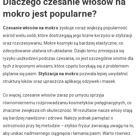
Dlaczego czesanie włosów na
mokro jest popularne?
Czesanie włosów na mokro
zyskuje coraz większą popularność
wśród wielu osób, które dostrzegają jego liczne korzyści w stylizacji
oraz rozczesywaniu. Mokre kosmyki są bardziej elastyczne, co
zdecydowanie ułatwia ich układanie. Dzięki temu zmniejsza się
ryzyko uszkodzeń podczas czesania, co jest szczególnie istotne dla
tych z kręconymi włosami, które często borykają się z problemem
plątania się pasm.
Stylizacja na mokro
pozwala lepiej uwydatnić
strukturę loków oraz upraszcza aplikację odżywek i masek.
Co więcej, czesanie włosów zaraz po umyciu sprzyja
równomiernemu rozprowadzaniu kosmetyków pielęgnacyjnych, co
znacznie zwiększa ich skuteczność. W rezultacie nasze włosy stają
się bardziej nawilżone i zdrowe. Należy jednak pamiętać o
ostrożności przy tej metodzie – styliści fryzur zwracają uwagę na to,
aby unikać nadmiernego ciągnięcia i łamania pasm. Warto również