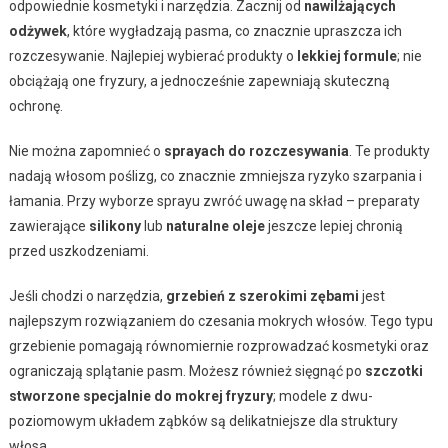
odpowiednie kosmetyki i narzędzia. Zacznij od
nawilżających
odżywek
, które wygładzają pasma, co znacznie upraszcza ich
rozczesywanie. Najlepiej wybierać produkty o
lekkiej formule
; nie
obciążają one fryzury, a jednocześnie zapewniają skuteczną
ochronę.
Nie można zapomnieć o
sprayach do rozczesywania
. Te produkty
nadają włosom poślizg, co znacznie zmniejsza ryzyko szarpania i
łamania. Przy wyborze sprayu zwróć uwagę na skład – preparaty
zawierające
silikony
lub
naturalne oleje
jeszcze lepiej chronią
przed uszkodzeniami.
Jeśli chodzi o narzędzia,
grzebień z szerokimi zębami
jest
najlepszym rozwiązaniem do czesania mokrych włosów. Tego typu
grzebienie pomagają równomiernie rozprowadzać kosmetyki oraz
ograniczają splątanie pasm. Możesz również sięgnąć po
szczotki
stworzone specjalnie do mokrej fryzury
; modele z dwu-
poziomowym układem ząbków są delikatniejsze dla struktury
włosa.