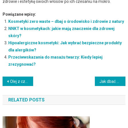
zdrowie i estetykę swoich włosów po ich czesaniu na mokro.
Powiązane wpisy:
Kosmetyki zero waste – dbaj o środowisko i zdrowie z natury
NNKT w kosmetykach: jakie mają znaczenie dla zdrowej
skóry?
Hipoalergiczne kosmetyki: Jak wybrać bezpieczne produkty
dla alergików?
Przeciwwskazania do masażu twarzy: Kiedy lepiej
zrezygnować?
Nawigacja
Olej z czarnuszki na włosy – właściwości i korzyści dla pielęgnacji
Jak dbać o brodę? Przewodnik po kosmetykach do zarostu
wpisu
RELATED POSTS