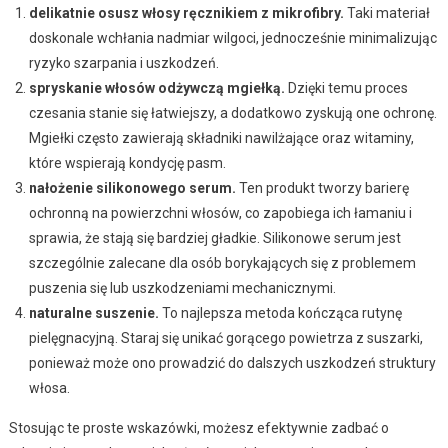
delikatnie osusz włosy ręcznikiem z mikrofibry.
Taki materiał
doskonale wchłania nadmiar wilgoci, jednocześnie minimalizując
ryzyko szarpania i uszkodzeń.
spryskanie włosów odżywczą mgiełką.
Dzięki temu proces
czesania stanie się łatwiejszy, a dodatkowo zyskują one ochronę.
Mgiełki często zawierają składniki nawilżające oraz witaminy,
które wspierają kondycję pasm.
nałożenie silikonowego serum.
Ten produkt tworzy barierę
ochronną na powierzchni włosów, co zapobiega ich łamaniu i
sprawia, że stają się bardziej gładkie. Silikonowe serum jest
szczególnie zalecane dla osób borykających się z problemem
puszenia się lub uszkodzeniami mechanicznymi.
naturalne suszenie.
To najlepsza metoda kończąca rutynę
pielęgnacyjną. Staraj się unikać gorącego powietrza z suszarki,
ponieważ może ono prowadzić do dalszych uszkodzeń struktury
włosa.
Stosując te proste wskazówki, możesz efektywnie zadbać o