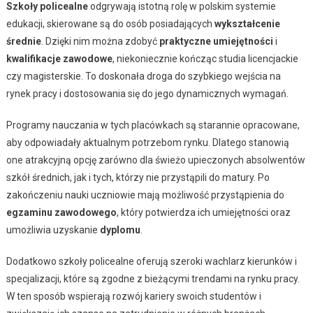
Szkoły policealne
odgrywają istotną rolę w polskim systemie
edukacji, skierowane są do osób posiadających
wykształcenie
średnie
. Dzięki nim można zdobyć
praktyczne umiejętności
i
kwalifikacje zawodowe
, niekoniecznie kończąc studia licencjackie
czy magisterskie. To doskonała droga do szybkiego wejścia na
rynek pracy i dostosowania się do jego dynamicznych wymagań.
Programy nauczania w tych placówkach są starannie opracowane,
aby odpowiadały aktualnym potrzebom rynku. Dlatego stanowią
one atrakcyjną opcję zarówno dla świeżo upieczonych absolwentów
szkół średnich, jak i tych, którzy nie przystąpili do matury. Po
zakończeniu nauki uczniowie mają możliwość przystąpienia do
egzaminu zawodowego
, który potwierdza ich umiejętności oraz
umożliwia uzyskanie
dyplomu
.
Dodatkowo szkoły policealne oferują szeroki wachlarz kierunków i
specjalizacji, które są zgodne z bieżącymi trendami na rynku pracy.
W ten sposób wspierają rozwój kariery swoich studentów i