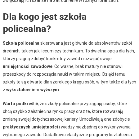
zwiększają ich szanse na zatrudnienie w różnych branżach.
Dla kogo jest szkoła
policealna?
Szkoła policealna
skierowana jest głównie do absolwentów szkół
średnich, takich jak liceum czy technikum. To świetna opcja dla tych,
którzy pragną zdobyć konkretny zawód i rozwijać swoje
umiejętności zawodowe
. Co ważne, brak matury nie stanowi
przeszkody do rozpoczęcia nauki w takim miejscu. Dzięki temu
szkoły te są otwarte dla szerokiego kręgu osób, w tym także dla tych
z
wykształceniem wyższym
.
Warto podkreślić
, że szkoły policealne przyciągają osoby, które
chcą szybko zaistnieć na rynku pracy oraz te, które rozważają
zmianę swojej dotychczasowej kariery. Umożliwiają one zdobycie
praktycznych umiejętności
i wiedzy niezbędnej do wykonywania
wybranego zawodu. Dodatkowo elastyczne programy kształcenia