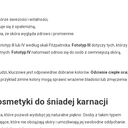
rze świeżości i witalności,
e się z opalenizną,
ia, że skóra wygląda zdrowo i promiennie.
typ III lub IV według skali Fitzpatricka.
Fototyp III
dotyczy tych, którzy
cznych.
Fototyp IV
natomiast odnosi się do osób z ciemniejszą skórą,
 ludzi, kluczowe jest odpowiednie dobranie kolorów.
Odcienie ciepłe ora
przykład zimne kolory mogą sprawić wrażenie bladości lub zmęczenia
osmetyki do śniadej karnacji
 które pozwoli wydobyć jej naturalne piękno. Osoby z takim typem
jące, które nie obciążają skóry i umożliwiają jej swobodne oddychanie.