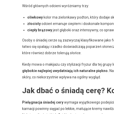
Wśród głównych odcieni wyróżniamy trzy:
oliwkowy
kolor ma zielonkawy podton, który dodaje skó
złocisty
odcień emanuje ciepłem i doskonale komponuj
ciepły brązowy
jest głęboki oraz intensywny, co spraw
Osoby o śniadej cerze są zazwyczaj klasyfikowane jako foto
łatwo się opalają i rzadko doświadczają poparzeń słone
które również dobrze tolerują słońce.
Kiedy mowa o makijażu czy stylizacji fryzur dla tej grupy
głębokie najlepiej uwydatniają ich naturalne piękno.
Na 
skóry, co niekorzystnie wpływa na ogólny wygląd.
Jak dbać o śniadą cerę? K
Pielęgnacja śniadej cery
wymaga wyjątkowego podejścia,
karnacji powinny sięgać po lekkie, matujące kremy nawilża