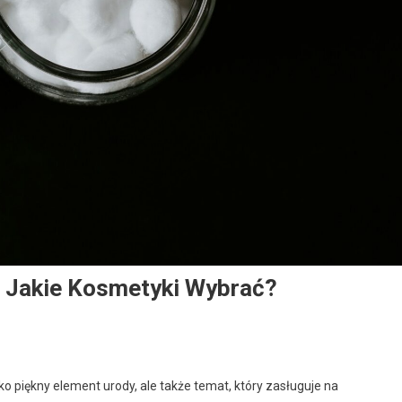
I Jakie Kosmetyki Wybrać?
lko piękny element urody, ale także temat, który zasługuje na