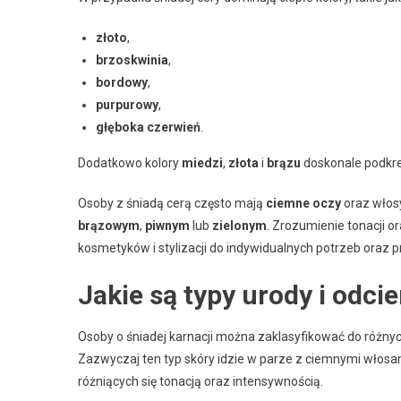
złoto
,
brzoskwinia
,
bordowy
,
purpurowy
,
głęboka czerwień
.
Dodatkowo kolory
miedzi
,
złota
i
brązu
doskonale podkreś
Osoby z śniadą cerą często mają
ciemne oczy
oraz włos
brązowym
,
piwnym
lub
zielonym
. Zrozumienie tonacji o
kosmetyków i stylizacji do indywidualnych potrzeb oraz p
Jakie są typy urody i odcie
Osoby o śniadej karnacji można zaklasyfikować do różnyc
Zazwyczaj ten typ skóry idzie w parze z ciemnymi włosami 
różniących się tonacją oraz intensywnością.