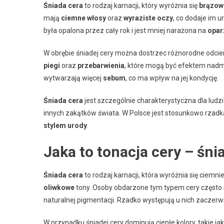
Śniada cera
to rodzaj karnacji, który wyróżnia się
brązow
mają
ciemne włosy
oraz
wyraziste oczy
, co dodaje im 
była opalona przez cały rok i jest mniej narażona na
opar
W obrębie śniadej cery można dostrzec różnorodne odcie
piegi
oraz
przebarwienia
, które mogą być efektem nadm
wytwarzają więcej
sebum
, co ma wpływ na jej kondycję.
Śniada cera
jest szczególnie charakterystyczna dla ludz
innych zakątków świata. W Polsce jest stosunkowo rzadka 
stylem urody
.
Jaka to tonacja cery – śni
Śniada cera
to rodzaj karnacji, która wyróżnia się cie
oliwkowe
tony. Osoby obdarzone tym typem cery często ma
naturalnej pigmentacji. Rzadko występują u nich zaczerwi
W przypadku śniadej cery dominują ciepłe kolory, takie jak