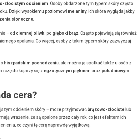
o-złocistym odcieniem
. Osoby obdarzone tym typem skóry często
uroku. Dzięki wysokiemu poziomowi
melaniny
, ich skóra wygląda jakby
zenia słoneczne
.
nie – od
ciemnej oliwki
po
głęboki brąz
. Często pojawiają się również
iernego opalania. Co więcej, osoby z takim typem skóry zazwyczaj
i o
hiszpańskim pochodzeniu
, ale można ją spotkać także u osób z
i często kojarzy się z
egzotycznym pięknem
oraz
południowym
ada cera?
mniejszym odcieniem skóry – może przyjmować
brązowo-złociste
lub
ją wrażenie, że są opalone przez cały rok, co jest efektem ich
enienia, co czyni tę cerę naprawdę wyjątkową.
: