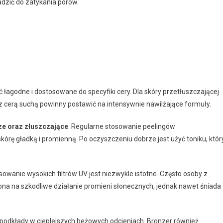
adzić do zatykania porów.
 łagodne i dostosowane do specyfiki cery. Dla skóry przetłuszczającej
z cerą suchą powinny postawić na intensywnie nawilżające formuły.
e oraz złuszczające
. Regularne stosowanie peelingów
ę gładką i promienną. Po oczyszczeniu dobrze jest użyć toniku, któr
sowanie wysokich filtrów UV jest niezwykle istotne. Często osoby z
żona na szkodliwe działanie promieni słonecznych, jednak nawet śniada
 podkłady w cieplejszych beżowych odcieniach. Bronzer również