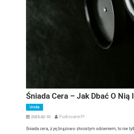
Śniada Cera – Jak Dbać O Nią 
Uroda
Pudrovane.pl
2025-02-10
Śniada cera, z jej brązowo-złocistym odcieniem, to nie ty