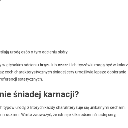
lają urodę osób o tym odcieniu skóry.
y w głębokim odcieniu
brązu
lub
czerni
. Ich tęczówki mogą być w kolor
raz cech charakterystycznych śniadej cery umożliwia lepsze dobieranie
referencji estetycznych.
nie śniadej karnacji?
h typów urody, z których każdy charakteryzuje się unikalnymi cechami.
i oczami. Warto zauważyć, że istnieje kilka odcieni śniadej cery,