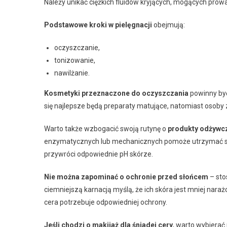
Należy unikać ciężkich fluidów kryjących, mogących prow
Podstawowe kroki w pielęgnacji
obejmują:
oczyszczanie,
tonizowanie,
nawilżanie.
Kosmetyki przeznaczone do oczyszczania
powinny być
się najlepsze będą preparaty matujące, natomiast osoby 
Warto także wzbogacić swoją rutynę o
produkty odżywcz
enzymatycznych lub mechanicznych pomoże utrzymać skór
przywróci odpowiednie pH skórze.
Nie można zapominać o ochronie przed słońcem
– sto
ciemniejszą karnacją myślą, że ich skóra jest mniej nara
cera potrzebuje odpowiedniej ochrony.
Jeśli chodzi o makijaż dla śniadej cery
, warto wybierać