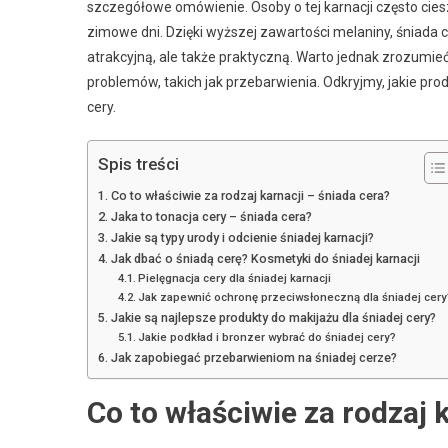
szczegółowe omówienie. Osoby o tej karnacji często cies
zimowe dni. Dzięki wyższej zawartości melaniny, śniada ce
atrakcyjną, ale także praktyczną. Warto jednak zrozumieć, 
problemów, takich jak przebarwienia. Odkryjmy, jakie prod
cery.
Spis treści
Co to właściwie za rodzaj karnacji – śniada cera?
Jaka to tonacja cery – śniada cera?
Jakie są typy urody i odcienie śniadej karnacji?
Jak dbać o śniadą cerę? Kosmetyki do śniadej karnacji
Pielęgnacja cery dla śniadej karnacji
Jak zapewnić ochronę przeciwsłoneczną dla śniadej cery
Jakie są najlepsze produkty do makijażu dla śniadej cery?
Jakie podkład i bronzer wybrać do śniadej cery?
Jak zapobiegać przebarwieniom na śniadej cerze?
Co to właściwie za rodzaj 