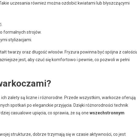
 Takie uczesania również można ozdobić kwiatami lub błyszczącymi
ć.
o formalnych strojów.
ymi stylizacjami.
ałt twarzy oraz długość włosów. Fryzura powinna być spójna z całości
ażniejsze jest, aby czuć się komfortowo i pewnie, co pozwoli w pełni
 warkoczami?
ich zalety są liczne i różnorodne. Przede wszystkim, warkocze oferują
ennych spotkań po eleganckie przyjęcia. Dzięki różnorodności technik
bardziej casualowe upięcia, co sprawia, że są one
wszechstronnym
 swojej strukturze, dobrze trzymają się w czasie aktywności, co jest