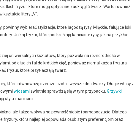
krótkich fryzur, które mogą optycznie zaokrąglić twarz. Warto również
kształcie litery „V”.
 powinny wybierać stylizacje, które łagodzą rysy. Miękkie, falujące loki
tury. Unikaj fryzur, które podkreślają kanciaste rysy, jak na przykład
ardziej uniwersalnych kształtów, który pozwala na różnorodność w
ami, od długich fal do krótkich cięć, ponieważ niemal każda fryzura
ć fryzur, które przytłaczają twarz.
ury, które równoważą szersze czoło i węższe dno twarzy. Długie włosy 
tanowymi
włosami
świetnie sprawdzą się w tym przypadku.
Grzywki
 stylu i harmonii.
 piękno, ale także wpływa na pewność siebie i samopoczucie. Dlatego
ie fryzury, która najlepiej odpowiada osobistym preferencjom oraz