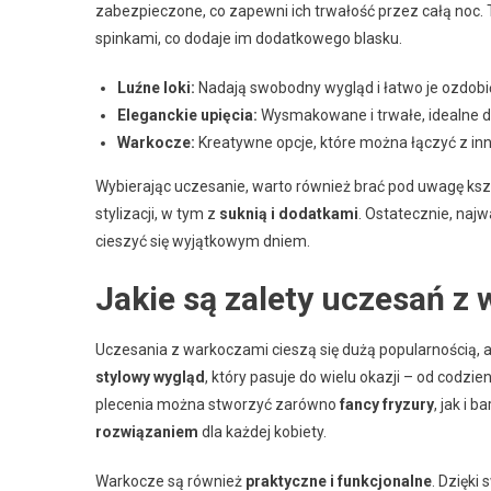
zabezpieczone, co zapewni ich trwałość przez całą noc.
spinkami, co dodaje im dodatkowego blasku.
Luźne loki:
Nadają swobodny wygląd i łatwo je ozdobi
Eleganckie upięcia:
Wysmakowane i trwałe, idealne d
Warkocze:
Kreatywne opcje, które można łączyć z inn
Wybierając uczesanie, warto również brać pod uwagę kszt
stylizacji, w tym z
suknią i dodatkami
. Ostatecznie, najw
cieszyć się wyjątkowym dniem.
Jakie są zalety uczesań z
Uczesania z warkoczami cieszą się dużą popularnością, a 
stylowy wygląd
, który pasuje do wielu okazji – od codzi
plecenia można stworzyć zarówno
fancy fryzury
, jak i 
rozwiązaniem
dla każdej kobiety.
Warkocze są również
praktyczne i funkcjonalne
. Dzięki