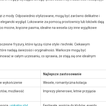
dzi z mody. Odpowiednio stylizowane, mogą być zarówno delikatne i
ce elegancki wygląd. Lokowanie za pomocą prostownicy lub lokówki dają
 po mocne, kręcone pasma, idealne na wesela czy inne wyjątkowe
czesne fryzury, które łączą różne style i techniki. Ciekawym
óre nadają świeżości i oryginalności. Warkocze mogą być
inować w całym uczesaniu, co sprawia, że stają się one idealnym
Najlepsze zastosowanie
wne wykończenie
Wesele, romantyczna kolacja
lotów, możliwość
Imprezy plenerowe, letnie przyjęcia
esoria,
unikalny styl
Festiwale, wyjścia do klubów, eventy