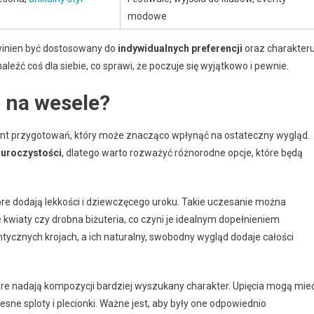
modowe
winien być dostosowany do
indywidualnych preferencji
oraz charakter
leźć coś dla siebie, co sprawi, że poczuje się wyjątkowo i pewnie.
e na wesele?
nt przygotowań, który może znacząco wpłynąć na ostateczny wygląd.
 uroczystości
, dlatego warto rozważyć różnorodne opcje, które będą
tóre dodają lekkości i dziewczęcego uroku. Takie uczesanie można
 kwiaty czy drobna biżuteria, co czyni je idealnym dopełnieniem
antycznych krojach, a ich naturalny, swobodny wygląd dodaje całości
tóre nadają kompozycji bardziej wyszukany charakter. Upięcia mogą mie
ne sploty i plecionki. Ważne jest, aby były one odpowiednio