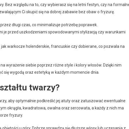
 Bez względu na to, czy wybierasz się na letni festyn, czy na formaln
walającym Ci skupić się na dobrej zabawie bez obaw o fryzurę.
rzez długi czas, co minimalizuje potrzebę poprawek.
ni je przed uszkodzeniami spowodowanymi stylizacją czy warunkami
ich jak warkocze holenderskie, francuskie czy dobierane, co pozwala na
na wyrażenie siebie poprzez różne style i kolory włosów. Dzięki nim
szyć się wygodą oraz estetyką w każdym momencie dnia.
ształtu twarzy?
rzy, aby optymalnie podkreślić jej atuty oraz zatuszować ewentualne
w tym okrągła, kwadratowa, owalna oraz sercowata, a każdy z nich ma
orze fryzury.
ją objętości u góry. Dobrze sprawdzą się dłuższe włosy lub uczesania z