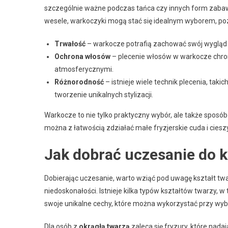
szczególnie ważne podczas tańca czy innych form zabawy.
wesele, warkoczyki mogą stać się idealnym wyborem, poz
Trwałość
– warkocze potrafią zachować swój wygląd p
Ochrona włosów
– plecenie włosów w warkocze chro
atmosferycznymi.
Różnorodność
– istnieje wiele technik plecenia, tak
tworzenie unikalnych stylizacji.
Warkocze to nie tylko praktyczny wybór, ale także sposób 
można z łatwością zdziałać małe fryzjerskie cuda i cie
Jak dobrać uczesanie do k
Dobierając uczesanie, warto wziąć pod uwagę kształt twa
niedoskonałości. Istnieje kilka typów kształtów twarzy, 
swoje unikalne cechy, które można wykorzystać przy wyb
Dla osób z
okrągłą twarzą
zaleca się fryzury, które nada