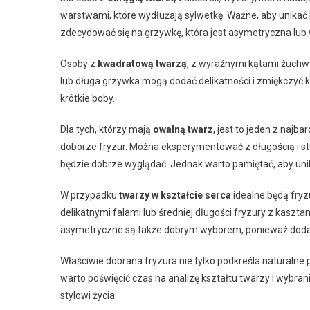
warstwami, które wydłużają sylwetkę. Ważne, aby unikać 
zdecydować się na grzywkę, która jest asymetryczna lub w 
Osoby z
kwadratową twarzą
, z wyraźnymi kątami żuchwy,
lub długa grzywka mogą dodać delikatności i zmiękczyć kon
krótkie boby.
Dla tych, którzy mają
owalną twarz
, jest to jeden z najb
doborze fryzur. Można eksperymentować z długością i styl
będzie dobrze wyglądać. Jednak warto pamiętać, aby unika
W przypadku
twarzy w kształcie serca
idealne będą fryz
delikatnymi falami lub średniej długości fryzury z kasz
asymetryczne są także dobrym wyborem, ponieważ dodają
Właściwie dobrana fryzura nie tylko podkreśla naturalne
warto poświęcić czas na analizę kształtu twarzy i wybran
stylowi życia.