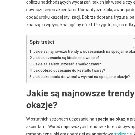
obliczu nadchodzących wydarzeń, takich jak wesela czy el
nowoczesnymi akcentami. Romantyczne loki, awangardowe 
dodać uroku każdej stylizacji. Dobrze dobrana fryzura, 
znacząco wpłynąć na ogólny efekt. Przygotuj się na odkryc
Spis treści
Jakie są najnowsze trendy w uczesaniach na specjalne oka
Jakie uczesania są idealne na wesele?
Jakie są zalety uczesań z warkoczami?
Jak dobrać uczesanie do kształtu twarzy?
Jakie akcesoria do włosów wybrać na specjalne okazje?
Jakie są najnowsze trendy
okazje?
W ostatnich sezonach uczesania na
specjalne okazje
pr
akcentami. Wśród najnowszych trendów, które zdobywają 
romantyczne loki oraz bardziej awangardowe
stylizacje
,