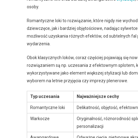
osoby.
Romantyczne loki to rozwiązanie, które nigdy nie wycho
dziewczęce, jak i bardziej objętościowe, nadając sylwet
możliwość uzyskania różnych efektów, od subtelnych fal
wydarzenia.
Obok klasycznych loków, coraz częściej pojawiają się nowo
rozwiązaniem są np. uczesania z efektownym splotem, kt
wykorzystywane jako element większej stylizacji lub dom
wyborem na letnie przyjęcia czy imprezy plenerowe.
Typ uczesania
Najważniejsze cechy
Romantyczne loki
Delikatność, objętość, efekto
Warkocze
Oryginalność, różnorodność sp
personalizacji
Awangardowe
Odważne cięcia, nietypowe akc