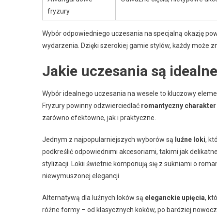
fryzury
Wybór odpowiedniego uczesania na specjalną okazję po
wydarzenia. Dzięki szerokiej gamie stylów, każdy może zna
Jakie uczesania są idealn
Wybór idealnego uczesania na wesele to kluczowy eleme
Fryzury powinny odzwierciedlać
romantyczny charakter
zarówno efektowne, jak i praktyczne.
Jednym z najpopularniejszych wyborów są
luźne loki
, k
podkreślić odpowiednimi akcesoriami, takimi jak delikatne
stylizacji. Lokii świetnie komponują się z sukniami o rom
niewymuszonej elegancji.
Alternatywą dla luźnych loków są
eleganckie upięcia
, k
różne formy – od klasycznych koków, po bardziej nowoczes