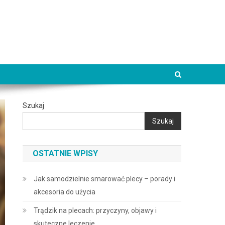
Szukaj
Szukaj
OSTATNIE WPISY
Jak samodzielnie smarować plecy – porady i
akcesoria do użycia
Trądzik na plecach: przyczyny, objawy i
skuteczne leczenie