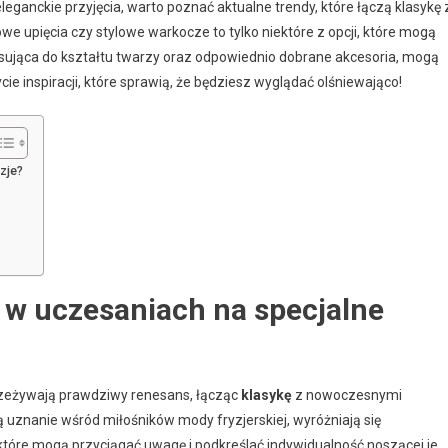
eganckie przyjęcia, warto poznać aktualne trendy, które łączą klasykę 
upięcia czy stylowe warkocze to tylko niektóre z opcji, które mogą
pasująca do kształtu twarzy oraz odpowiednio dobrane akcesoria, mogą
ie inspiracji, które sprawią, że będziesz wyglądać olśniewająco!
zje?
 w uczesaniach na specjalne
zeżywają prawdziwy renesans, łącząc
klasykę
z nowoczesnymi
uznanie wśród miłośników mody fryzjerskiej, wyróżniają się
 które mogą przyciągać uwagę i podkreślać indywidualność noszącej je