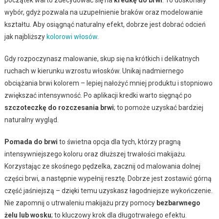
wybór, gdyż pozwala na uzupełnienie braków oraz modelowanie
kształtu. Aby osiągnąć naturalny efekt, dobrze jest dobrać odcień
jak najbliższy
kolorowi włosów
.
Gdy rozpoczynasz malowanie, skup się na krótkich i delikatnych
ruchach w kierunku wzrostu włosków. Unikaj nadmiernego
obciążania brwi kolorem – lepiej nałożyć mniej produktu i stopniowo
zwiększać intensywność. Po aplikacji kredki warto sięgnąć po
szczoteczkę do rozczesania brwi
; to pomoże uzyskać bardziej
naturalny wygląd.
Pomada do brwi
to świetna opcja dla tych, którzy pragną
intensywniejszego koloru oraz dłuższej trwałości makijażu.
Korzystając ze skośnego pędzelka, zacznij od malowania dolnej
części brwi, a następnie wypełnij resztę. Dobrze jest zostawić górną
część jaśniejszą – dzięki temu uzyskasz łagodniejsze wykończenie.
Nie zapomnij o utrwaleniu makijażu przy pomocy
bezbarwnego
żelu lub wosku
; to kluczowy krok dla długotrwałego efektu.