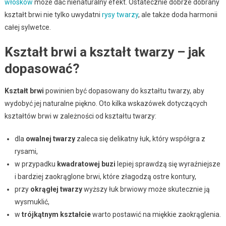
włosków
może dać nienaturalny efekt. Ostatecznie dobrze dobrany
kształt brwi nie tylko uwydatni
rysy twarzy
, ale także doda harmonii
całej sylwetce.
Kształt brwi a kształt twarzy – jak
dopasować?
Kształt brwi
powinien być dopasowany do kształtu twarzy, aby
wydobyć jej naturalne piękno. Oto kilka wskazówek dotyczących
kształtów brwi w zależności od kształtu twarzy:
dla
owalnej twarzy
zaleca się delikatny łuk, który współgra z
rysami,
w przypadku
kwadratowej buzi
lepiej sprawdzą się wyraźniejsze
i bardziej zaokrąglone brwi, które złagodzą ostre kontury,
przy
okrągłej twarzy
wyższy łuk brwiowy może skutecznie ją
wysmuklić,
w
trójkątnym kształcie
warto postawić na miękkie zaokrąglenia.