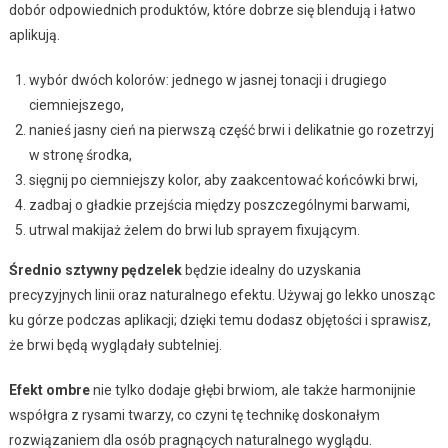
dobór odpowiednich produktów, które dobrze się blendują i łatwo
aplikują.
wybór dwóch kolorów: jednego w jasnej tonacji i drugiego
ciemniejszego,
nanieś jasny cień na pierwszą część brwi i delikatnie go rozetrzyj
w stronę środka,
sięgnij po ciemniejszy kolor, aby zaakcentować końcówki brwi,
zadbaj o gładkie przejścia między poszczególnymi barwami,
utrwal makijaż żelem do brwi lub sprayem fixującym.
Średnio sztywny pędzelek
będzie idealny do uzyskania
precyzyjnych linii oraz naturalnego efektu. Używaj go lekko unosząc
ku górze podczas aplikacji; dzięki temu dodasz objętości i sprawisz,
że brwi będą wyglądały subtelniej.
Efekt ombre
nie tylko dodaje głębi brwiom, ale także harmonijnie
współgra z rysami twarzy, co czyni tę technikę doskonałym
rozwiązaniem dla osób pragnących naturalnego wyglądu.