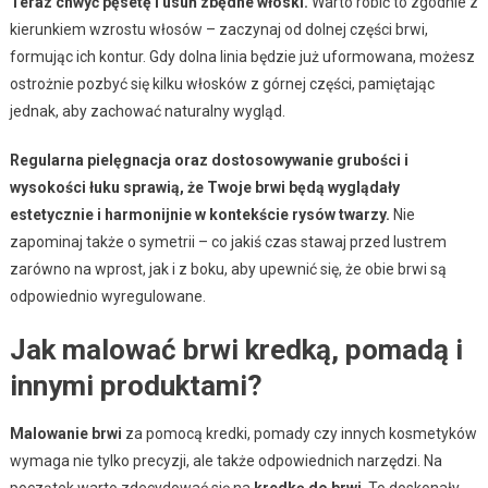
Teraz chwyć pęsetę i usuń zbędne włoski.
Warto robić to zgodnie z
kierunkiem wzrostu włosów – zaczynaj od dolnej części brwi,
formując ich kontur. Gdy dolna linia będzie już uformowana, możesz
ostrożnie pozbyć się kilku włosków z górnej części, pamiętając
jednak, aby zachować naturalny wygląd.
Regularna pielęgnacja oraz dostosowywanie grubości i
wysokości łuku sprawią, że Twoje brwi będą wyglądały
estetycznie i harmonijnie w kontekście rysów twarzy.
Nie
zapominaj także o symetrii – co jakiś czas stawaj przed lustrem
zarówno na wprost, jak i z boku, aby upewnić się, że obie brwi są
odpowiednio wyregulowane.
Jak malować brwi kredką, pomadą i
innymi produktami?
Malowanie brwi
za pomocą kredki, pomady czy innych kosmetyków
wymaga nie tylko precyzji, ale także odpowiednich narzędzi. Na
początek warto zdecydować się na
kredkę do brwi
. To doskonały