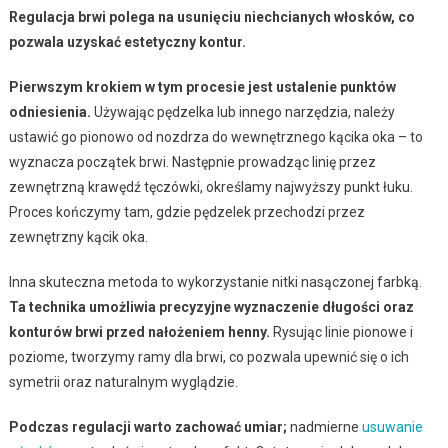
Regulacja brwi polega na usunięciu niechcianych włosków, co
pozwala uzyskać estetyczny kontur.
Pierwszym krokiem w tym procesie jest ustalenie punktów
odniesienia.
Używając pędzelka lub innego narzędzia, należy
ustawić go pionowo od nozdrza do wewnętrznego kącika oka – to
wyznacza początek brwi. Następnie prowadząc linię przez
zewnętrzną krawędź tęczówki, określamy najwyższy punkt łuku.
Proces kończymy tam, gdzie pędzelek przechodzi przez
zewnętrzny kącik oka.
Inna skuteczna metoda to wykorzystanie nitki nasączonej farbką.
Ta technika umożliwia precyzyjne wyznaczenie długości oraz
konturów brwi przed nałożeniem henny.
Rysując linie pionowe i
poziome, tworzymy ramy dla brwi, co pozwala upewnić się o ich
symetrii oraz naturalnym wyglądzie.
Podczas regulacji warto zachować umiar;
nadmierne
usuwanie