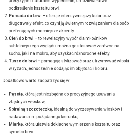
precyzyjne i naturalne wypełnienie, umożliwia łatwe
podkreślenie kształtu brwi.
Pomada do brwi
– oferuje intensywniejszy kolor oraz
długotrwały efekt, co czyni ją świetnym rozwiązaniem dla osób
preferujących mocniejsze akcenty.
Cień do brwi
– to rewelacyjny wybór dla miłośników
subtelniejszego wyglądu, można go stosować zarówno na
sucho, jak i na mokro, aby uzyskać różnorodne efekty.
Tusze do brwi
– pomagają stylizować oraz utrzymywać włoski
w ryzach, jednocześnie dodając im objętości i koloru.
Dodatkowo warto zaopatrzyć się w:
Pęsetę
, która jest niezbędna do precyzyjnego usuwania
zbędnych włosków,
Spiralną szczoteczkę
, idealną do wyczesywania włosków i
nadawania im pożądanego kierunku,
Miarkę
, która ułatwia dokładne wymierzenie kształtu oraz
symetrii brwi.