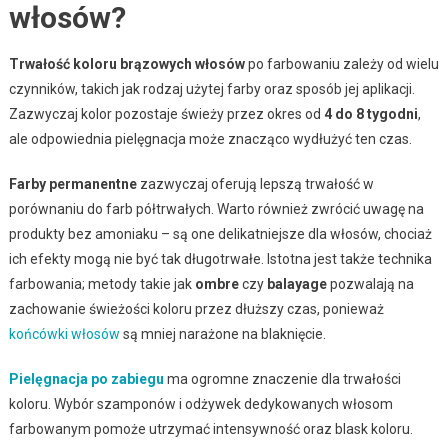
włosów?
Trwałość koloru brązowych włosów
po farbowaniu zależy od wielu
czynników, takich jak rodzaj użytej farby oraz sposób jej aplikacji.
Zazwyczaj kolor pozostaje świeży przez okres od
4 do 8 tygodni
,
ale odpowiednia pielęgnacja może znacząco wydłużyć ten czas.
Farby permanentne
zazwyczaj oferują lepszą trwałość w
porównaniu do farb półtrwałych. Warto również zwrócić uwagę na
produkty bez amoniaku – są one delikatniejsze dla włosów, chociaż
ich efekty mogą nie być tak długotrwałe. Istotna jest także technika
farbowania; metody takie jak
ombre
czy
balayage
pozwalają na
zachowanie świeżości koloru przez dłuższy czas, ponieważ
końcówki włosów
są mniej narażone na blaknięcie.
Pielęgnacja po zabiegu
ma ogromne znaczenie dla trwałości
koloru. Wybór szamponów i odżywek dedykowanych włosom
farbowanym pomoże utrzymać intensywność oraz blask koloru.