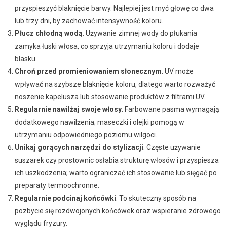
przyspieszyć blaknięcie barwy. Najlepiej jest myć głowę co dwa
lub trzy dni, by zachować intensywność koloru.
Płucz chłodną wodą
. Używanie zimnej wody do płukania
zamyka łuski włosa, co sprzyja utrzymaniu koloru i dodaje
blasku.
Chroń przed promieniowaniem słonecznym
. UV może
wpływać na szybsze blaknięcie koloru, dlatego warto rozważyć
noszenie kapelusza lub stosowanie produktów z filtrami UV.
Regularnie nawilżaj swoje włosy
. Farbowane pasma wymagają
dodatkowego nawilżenia; maseczki i olejki pomogą w
utrzymaniu odpowiedniego poziomu wilgoci.
Unikaj gorących narzędzi do stylizacji
. Częste używanie
suszarek czy prostownic osłabia strukturę włosów i przyspiesza
ich uszkodzenia; warto ograniczać ich stosowanie lub sięgać po
preparaty termoochronne.
Regularnie podcinaj końcówki
. To skuteczny sposób na
pozbycie się rozdwojonych końcówek oraz wspieranie zdrowego
wyglądu fryzury.