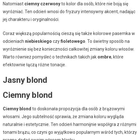
Natomiast
ciemny czerwony
to kolor dla osób, które nie boją się
wyróżniać. Ten odcień wnosi do fryzury intensywny akcent, nadając
jej charakteru i oryginalności.
Coraz większą popularnością cieszą się także kolorowe pasemka w
odcieniach
niebieskiego
czy
fioletowego
. To świetny sposób na
wyróżnienie się bez konieczności całkowitej zmiany koloru włosów.
Warto również pomyśleć o technikach takich jak
ombre
, które
efektownie łączą różne tonacje.
Jasny blond
Ciemny blond
Ciemny blond
to doskonała propozycja dla osób z brązowymi
włosami. Jego subtelność sprawia, że zmiana koloru wygląda
naturalnie i estetycznie. Ten odcień harmonijnie współgra z różnymi
tonami brązu, co czyni go wyjątkowo popularnym wśród tych, którzy
pragną dodać swoim włosom blasku.