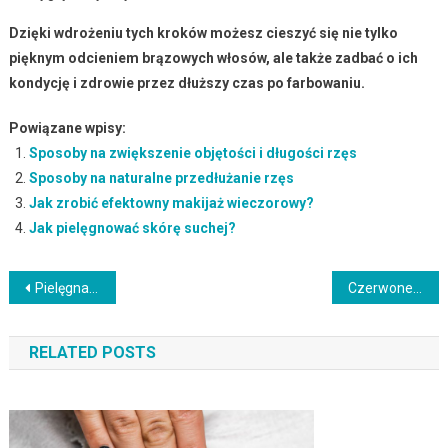
Dzięki wdrożeniu tych kroków możesz cieszyć się nie tylko
pięknym odcieniem brązowych włosów, ale także zadbać o ich
kondycję i zdrowie przez dłuższy czas po farbowaniu.
Powiązane wpisy:
Sposoby na zwiększenie objętości i długości rzęs
Sposoby na naturalne przedłużanie rzęs
Jak zrobić efektowny makijaż wieczorowy?
Jak pielęgnować skórę suchej?
Nawigacja
Pielęgnacja włosów: Kluczowe zasady dla zdrowych i pięknych włosów
Czerwone plamy na twarzy: przyczyny, objawy i skuteczne leczenie
wpisu
RELATED POSTS