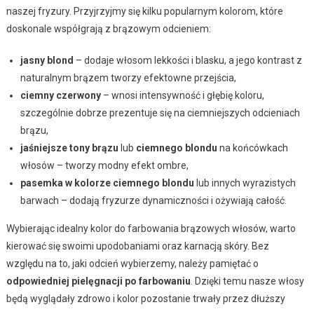
naszej fryzury. Przyjrzyjmy się kilku popularnym kolorom, które
doskonale współgrają z brązowym odcieniem:
jasny blond
– dodaje włosom lekkości i blasku, a jego kontrast z
naturalnym brązem tworzy efektowne przejścia,
ciemny czerwony
– wnosi intensywność i głębię koloru,
szczególnie dobrze prezentuje się na ciemniejszych odcieniach
brązu,
jaśniejsze tony brązu
lub
ciemnego blondu
na końcówkach
włosów – tworzy modny efekt ombre,
pasemka w kolorze ciemnego blondu
lub innych wyrazistych
barwach – dodają fryzurze dynamiczności i ożywiają całość.
Wybierając idealny kolor do farbowania brązowych włosów, warto
kierować się swoimi upodobaniami oraz karnacją skóry. Bez
względu na to, jaki odcień wybierzemy, należy pamiętać o
odpowiedniej pielęgnacji po farbowaniu
. Dzięki temu nasze włosy
będą wyglądały zdrowo i kolor pozostanie trwały przez dłuższy