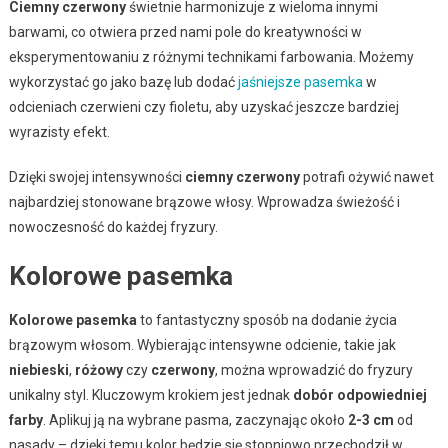
Ciemny czerwony
świetnie harmonizuje z wieloma innymi
barwami, co otwiera przed nami pole do kreatywności w
eksperymentowaniu z różnymi technikami farbowania. Możemy
wykorzystać go jako bazę lub dodać
jaśniejsze pasemka
w
odcieniach czerwieni czy fioletu, aby uzyskać jeszcze bardziej
wyrazisty efekt.
Dzięki swojej intensywności
ciemny czerwony
potrafi ożywić nawet
najbardziej stonowane brązowe włosy. Wprowadza świeżość i
nowoczesność do każdej fryzury.
Kolorowe pasemka
Kolorowe pasemka
to fantastyczny sposób na dodanie życia
brązowym włosom. Wybierając intensywne odcienie, takie jak
niebieski
,
różowy
czy
czerwony
, można wprowadzić do fryzury
unikalny styl. Kluczowym krokiem jest jednak
dobór odpowiedniej
farby
. Aplikuj ją na wybrane pasma, zaczynając około
2-3 cm
od
nasady – dzięki temu kolor będzie się stopniowo przechodził w