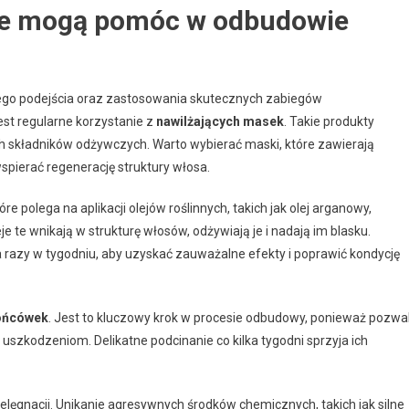
jne mogą pomóc w odbudowie
go podejścia oraz zastosowania skutecznych zabiegów
st regularne korzystanie z
nawilżających masek
. Takie produkty
ch składników odżywczych. Warto wybierać maski, które zawierają
 wspierać regenerację struktury włosa.
re polega na aplikacji olejów roślinnych, takich jak olej arganowy,
 te wnikają w strukturę włosów, odżywiają je i nadają im blasku.
 razy w tygodniu, aby uzyskać zauważalne efekty i poprawić kondycję
ońcówek
. Jest to kluczowy krok w procesie odbudowy, ponieważ pozwa
szkodzeniom. Delikatne podcinanie co kilka tygodni sprzyja ich
lęgnacji. Unikanie agresywnych środków chemicznych, takich jak silne