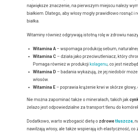
największe znaczenie, na pierwszym miejscu należy wy
białkiem. Dlatego, aby włosy mogły prawidłowo rosnąć i
białka.
Witaminy również odgrywają istotną rolę w zdrowiu nasz
Witamina A
– wspomaga produkcję sebum, naturalnego 
Witamina C
– działa jako przeciwutleniacz, który ch
Pomaga również w produkcji
kolagenu
, co jest niezbę
Witamina D
– badania wykazują, że jej niedobór moż
włosów.
Witamina E
– poprawia krążenie krwi w skórze głowy,
Nie można zapominać także o minerałach, takich jak
cyn
żelazo jest odpowiedzialne za transport tlenu do komóre
Dodatkowo, warto wzbogacić dietę o
zdrowe
tłuszcze
, 
nawilżają włosy, ale także wspierają ich elastyczność, co