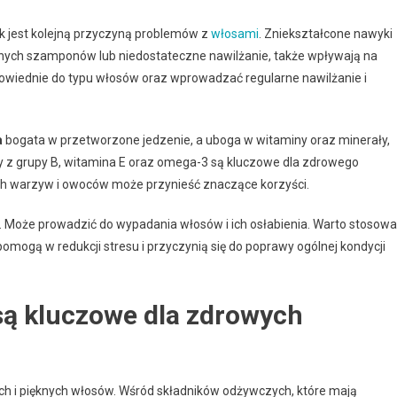
rak jest kolejną przyczyną problemów z
włosami
. Zniekształcone nawyki
ywnych szamponów lub niedostateczne nawilżanie, także wpływają na
owiednie do typu włosów oraz wprowadzać regularne nawilżanie i
a
bogata w przetworzone jedzenie, a uboga w witaminy oraz minerały,
 z grupy B, witamina E oraz omega-3 są kluczowe dla zdrowego
ych warzyw i owoców może przynieść znaczące korzyści.
ny. Może prowadzić do wypadania włosów i ich osłabienia. Warto stosow
 pomogą w redukcji stresu i przyczynią się do poprawy ogólnej kondycji
są kluczowe dla zdrowych
ch i pięknych włosów. Wśród składników odżywczych, które mają