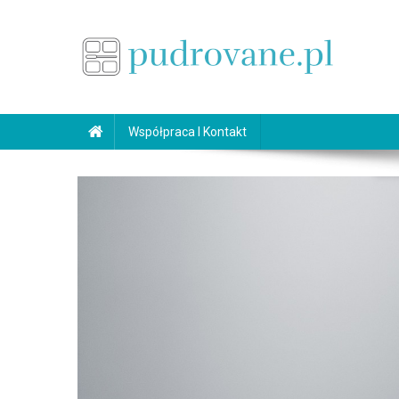
Skip
to
content
pudrovane.pl
Makijaż ślubny
Współpraca I Kontakt