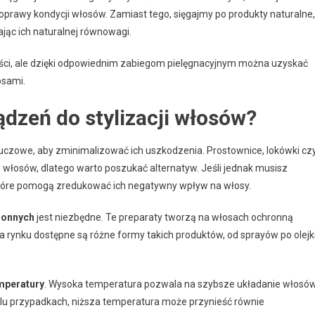
oprawy kondycji włosów. Zamiast tego, sięgajmy po produkty naturalne,
zając ich naturalnej równowagi.
ści, ale dzięki odpowiednim zabiegom pielęgnacyjnym można uzyskać
osami.
ądzeń do stylizacji włosów?
kluczowe, aby zminimalizować ich uszkodzenia. Prostownice, lokówki cz
włosów, dlatego warto poszukać alternatyw. Jeśli jednak musisz
 które pomogą zredukować ich negatywny wpływ na włosy.
ronnych
jest niezbędne. Te preparaty tworzą na włosach ochronną
Na rynku dostępne są różne formy takich produktów, od sprayów po olejki
mperatury
. Wysoka temperatura pozwala na szybsze układanie włosów
elu przypadkach, niższa temperatura może przynieść równie