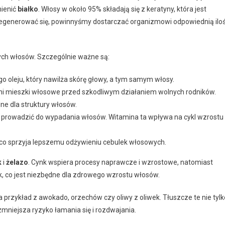
mienić
białko
. Włosy w około 95% składają się z keratyny, która jest
 regenerować się, powinnyśmy dostarczać organizmowi odpowiednią ilo
ych włosów. Szczególnie ważne są:
oleju, który nawilża skórę głowy, a tym samym włosy.
roni mieszki włosowe przed szkodliwym działaniem wolnych rodników.
dne dla struktury włosów.
e prowadzić do wypadania włosów. Witamina ta wpływa na cykl wzrostu
 co sprzyja lepszemu odżywieniu cebulek włosowych.
k
i
żelazo
. Cynk wspiera procesy naprawcze i wzrostowe, natomiast
k, co jest niezbędne dla zdrowego wzrostu włosów.
na przykład z awokado, orzechów czy oliwy z oliwek. Tłuszcze te nie tylk
 zmniejsza ryzyko łamania się i rozdwajania.