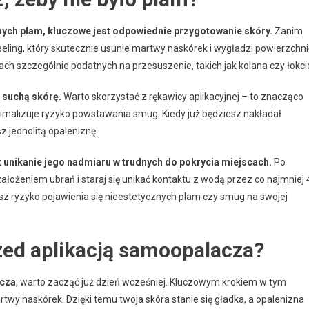
ych plam, kluczowe jest odpowiednie przygotowanie skóry.
Zanim
eling, który skutecznie usunie martwy naskórek i wygładzi powierzchni
ch szczególnie podatnych na przesuszenie, takich jak kolana czy łokci
 suchą skórę.
Warto skorzystać z rękawicy aplikacyjnej – to znacząco
malizuje ryzyko powstawania smug. Kiedy już będziesz nakładał
z jednolitą opaleniznę.
z unikanie jego nadmiaru w trudnych do pokrycia miejscach.
Po
ałożeniem ubrań i staraj się unikać kontaktu z wodą przez co najmniej 
sz ryzyko pojawienia się nieestetycznych plam czy smug na swojej
zed aplikacją samoopalacza?
cza
, warto zacząć już dzień wcześniej. Kluczowym krokiem w tym
twy naskórek. Dzięki temu twoja skóra stanie się gładka, a opalenizna