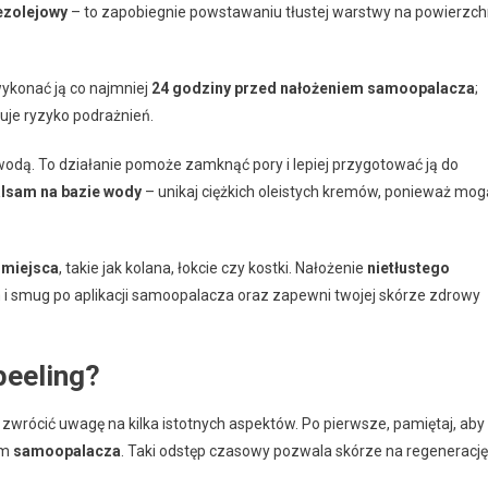
ezolejowy
– to zapobiegnie powstawaniu tłustej warstwy na powierzch
wykonać ją co najmniej
24 godziny przed nałożeniem samoopalacza
;
uje ryzyko podrażnień.
 wodą. To działanie pomoże zamknąć pory i lepiej przygotować ją do
alsam na bazie wody
– unikaj ciężkich oleistych kremów, ponieważ mog
 miejsca
, takie jak kolana, łokcie czy kostki. Nałożenie
nietłustego
 i smug po aplikacji samoopalacza oraz zapewni twojej skórze zdrowy
peeling?
o zwrócić uwagę na kilka istotnych aspektów. Po pierwsze, pamiętaj, aby
em
samoopalacza
. Taki odstęp czasowy pozwala skórze na regenerację