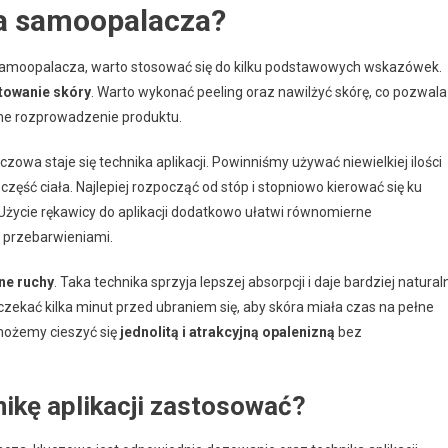
ia samoopalacza?
amoopalacza, warto stosować się do kilku podstawowych wskazówek.
towanie skóry
. Warto wykonać peeling oraz nawilżyć skórę, co pozwala
ne rozprowadzenie produktu.
luczowa staje się technika aplikacji. Powinniśmy używać niewielkiej ilości
ęść ciała. Najlepiej rozpocząć od stóp i stopniowo kierować się ku
życie rękawicy do aplikacji dodatkowo ułatwi równomierne
 przebarwieniami.
ne ruchy
. Taka technika sprzyja lepszej absorpcji i daje bardziej natural
dczekać kilka minut przed ubraniem się, aby skóra miała czas na pełne
możemy cieszyć się
jednolitą i atrakcyjną opalenizną
bez
hnikę aplikacji zastosować?