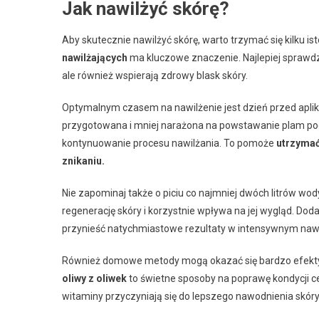
Jak nawilżyć skórę?
Aby skutecznie nawilżyć skórę, warto trzymać się kilku i
nawilżających
ma kluczowe znaczenie. Najlepiej sprawdzaj
ale również wspierają zdrowy blask skóry.
Optymalnym czasem na nawilżenie jest dzień przed apli
przygotowana i mniej narażona na powstawanie plam po
kontynuowanie procesu nawilżania. To pomoże
utrzymać
znikaniu.
Nie zapominaj także o piciu co najmniej dwóch litrów w
regenerację skóry i korzystnie wpływa na jej wygląd. D
przynieść natychmiastowe rezultaty w intensywnym nawi
Również domowe metody mogą okazać się bardzo efek
oliwy z oliwek
to świetne sposoby na poprawę kondycji ce
witaminy przyczyniają się do lepszego nawodnienia skóry