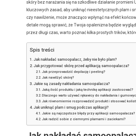
skóry bez narażania się na szkodliwe działanie promieni
kluczowych zasad, aby uniknąć nieestetycznych plam i 
czy nawilżenie, może znacząco wpłynąć na efekt końcowy?
detale mogą sprawić, że Twoja opalenizna będzie wygląda
przez długi czas, warto poznać kilka prostych trików, kt
Spis treści
Jak nakładać samoopalacz, żeby nie było plam?
Jak przygotować skórę przed aplikacją samoopalacza?
Jak przeprowadzić depilację i peeling?
Jak nawilżyć skórę?
Jakie są zasady nakładania samoopalacza?
Jaką ilość produktu i jaką technikę aplikacji zastosować?
Dlaczego warto używać rękawicy do nakładania i gumowy
Jak równomiernie rozprowadzić produkt i stosować kolis
Jak uniknąć plam i smug podczas aplikacji?
Jakie są najczęstsze błędy przy aplikacji samoopalacza?
Jak radzić sobie z ciemnymi plamami i zaciekami?
Jak nakładać samoopalacz,