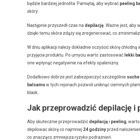
będzie bardziej jednolita. Pamiętaj, aby wybrać
peeling b
skóry.
Następnie przyszedł czas na
depilację
. Ważne jest, aby 
dzięki temu skóra zdąży się zregenerować, co zminimaliz
W dniu aplikacji należy dokładnie oczyścić skórę chłodną
przyjęcia produktu. Po umyciu warto zastosować
lekki b
one wpłynąć negatywnie na efekty opalenizny.
Dodatkowo dobrze jest zabezpieczyć szczególnie
suche
balsamu
w tych rejonach pozwoli uniknąć ciemnych plam
blask.
Jak przeprowadzić depilację i 
Aby skutecznie przeprowadzić
depilację
i
peeling
, wart
depilować skórę co najmniej
24 godziny
przed nałożeni
co znacząco zmniejsza ryzyko podrażnień.