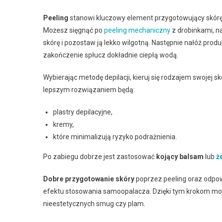
Peeling
stanowi kluczowy element przygotowujący skórę 
Możesz sięgnąć po
peeling mechaniczny
z drobinkami, n
skórę i pozostaw ją lekko wilgotną. Następnie nałóż produ
zakończenie spłucz dokładnie ciepłą wodą.
Wybierając metodę depilacji, kieruj się rodzajem swojej s
lepszym rozwiązaniem będą:
plastry depilacyjne,
kremy,
które minimalizują ryzyko podrażnienia.
Po zabiegu dobrze jest zastosować
kojący balsam
lub
ż
Dobre przygotowanie skóry
poprzez peeling oraz odpow
efektu stosowania samoopalacza. Dzięki tym krokom mo
nieestetycznych smug czy plam.