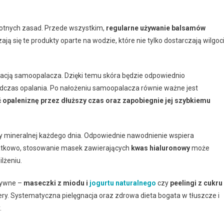
stotnych zasad. Przede wszystkim,
regularne używanie balsamów
ą się te produkty oparte na wodzie, które nie tylko dostarczają wilgoci
kacją samoopalacza. Dzięki temu skóra będzie odpowiednio
dczas opalania. Po nałożeniu samoopalacza równie ważne jest
 opaleniznę przez dłuższy czas oraz zapobiegnie jej szybkiemu
ody mineralnej każdego dnia. Odpowiednie nawodnienie wspiera
odatkowo, stosowanie masek zawierających
kwas hialuronowy
może
lżeniu.
tywne –
maseczki z miodu i
jogurtu naturalnego
czy
peelingi z cukru 
ry. Systematyczna pielęgnacja oraz zdrowa dieta bogata w tłuszcze i
.