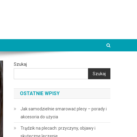
Szukaj
Szukaj
OSTATNIE WPISY
Jak samodzielnie smarować plecy – porady i
akcesoria do użycia
Trądzik na plecach: przyczyny, objawy i
skuteczne leczenie