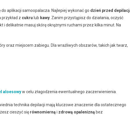
do aplikacji samoopalacza. Najlepiej wykonać go
dzień przed depilacj
a przykład z
cukru
lub
kawy
. Zanim przystąpisz do działania, oczyść
kt i delikatnie masuj skórę okrężnymi ruchami przez kilka minut. Na
kóry oraz miejscem zabiegu. Dla wrażliwych obszarów, takich jak twarz,
el aloesowy
w celu złagodzenia ewentualnego zaczerwienienia.
iednia technika depilacji mają kluczowe znaczenie dla ostatecznego
żesz cieszyć się
równomierną
i
zdrową opalenizną
bez