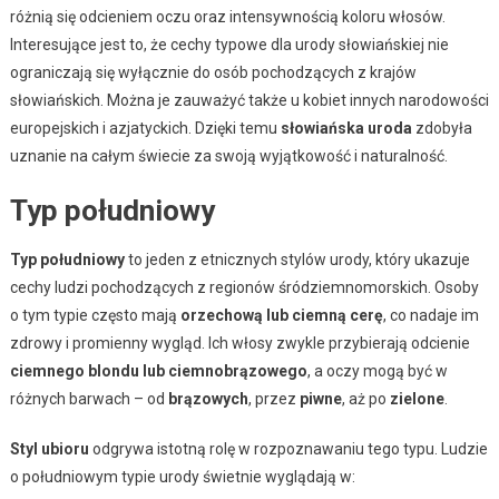
różnią się odcieniem oczu oraz intensywnością koloru włosów.
Interesujące jest to, że cechy typowe dla urody słowiańskiej nie
ograniczają się wyłącznie do osób pochodzących z krajów
słowiańskich. Można je zauważyć także u kobiet innych narodowości
europejskich i azjatyckich. Dzięki temu
słowiańska uroda
zdobyła
uznanie na całym świecie za swoją wyjątkowość i naturalność.
Typ południowy
Typ południowy
to jeden z etnicznych stylów urody, który ukazuje
cechy ludzi pochodzących z regionów śródziemnomorskich. Osoby
o tym typie często mają
orzechową lub ciemną cerę
, co nadaje im
zdrowy i promienny wygląd. Ich włosy zwykle przybierają odcienie
ciemnego blondu lub ciemnobrązowego
, a oczy mogą być w
różnych barwach – od
brązowych
, przez
piwne
, aż po
zielone
.
Styl ubioru
odgrywa istotną rolę w rozpoznawaniu tego typu. Ludzie
o południowym typie urody świetnie wyglądają w: