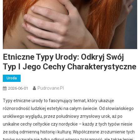
Etniczne Typy Urody: Odkryj Swój
Typ I Jego Cechy Charakterystyczne
Uroda
Pudrovane.pl
2026-06-01
Typy etniczne urody to fascynujący temat, który ukazuje
różnorodność ludzkiej estetyki na całym świecie. Od słowiańskiego
urokliwego wyglądu, przez południowy zmysłowy urok, aż po
unikalne cechy celtyckie czy nordyckie – każdy z tych typów niesie
ze sobą odmienną historię i kulturę. Współczesne zrozumienie tych
typów pozwala nie tylko odkryć własną tożsamość, ale także lepiej