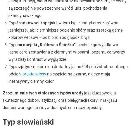
jasną karnacją, blond włosami oraz niebieskimi oczami; te cechy
są szczególnie powszechne wśród ludzi pochodzenia
skandynawskiego.
Typ środkowoeuropejski
: w tym typie spotykamy zarówno
jaśniejsze, jak i ciemniejsze odcienie skóry oraz szeroką gamę
kolorów włosów – od blondu po głęboki brąz.
Typ europejski „Królewna Śnieżka”
: cechuje go wyjątkowo
jasna cera zestawiona z ciemnymi włosami i oczami, co tworzy
wyrazisty kontrast w wyglądzie.
Typ azjatycki
: skóra ma delikatny jasnożółty do żółtobrunatnego
odcień;
proste włosy
najczęściej są czarne, a oczy mają
intensywny ciemny kolor.
Zrozumienie tych etnicznych typów urody
jest kluczowe dla
skutecznego doboru stylizacji oraz pielęgnacji skóry i makijażu
dostosowanego do indywidualnych cech każdej osoby.
Typ słowiański