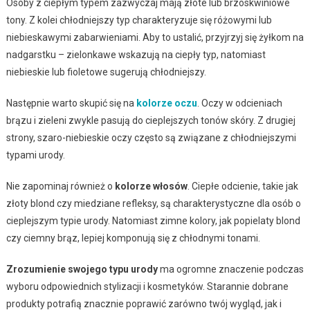
Osoby z ciepłym typem zazwyczaj mają złote lub brzoskwiniowe
tony. Z kolei chłodniejszy typ charakteryzuje się różowymi lub
niebieskawymi zabarwieniami. Aby to ustalić, przyjrzyj się żyłkom na
nadgarstku – zielonkawe wskazują na ciepły typ, natomiast
niebieskie lub fioletowe sugerują chłodniejszy.
Następnie warto skupić się na
kolorze oczu
. Oczy w odcieniach
brązu i zieleni zwykle pasują do cieplejszych tonów skóry. Z drugiej
strony, szaro-niebieskie oczy często są związane z chłodniejszymi
typami urody.
Nie zapominaj również o
kolorze włosów
. Ciepłe odcienie, takie jak
złoty blond czy miedziane refleksy, są charakterystyczne dla osób o
cieplejszym typie urody. Natomiast zimne kolory, jak popielaty blond
czy ciemny brąz, lepiej komponują się z chłodnymi tonami.
Zrozumienie swojego typu urody
ma ogromne znaczenie podczas
wyboru odpowiednich stylizacji i kosmetyków. Starannie dobrane
produkty potrafią znacznie poprawić zarówno twój wygląd, jak i