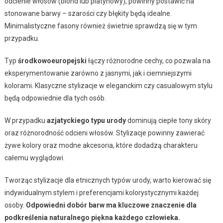
odcienie włosów (blond lub platynowy), powinny postawić na
stonowane barwy – szarości czy błękity będą idealne.
Minimalistyczne fasony również świetnie sprawdzą się w tym
przypadku.
Typ
środkowoeuropejski
łączy różnorodne cechy, co pozwala na
eksperymentowanie zarówno z jasnymi, jak i ciemniejszymi
kolorami. Klasyczne stylizacje w eleganckim czy casualowym stylu
będą odpowiednie dla tych osób.
W przypadku
azjatyckiego typu urody
dominują ciepłe tony skóry
oraz różnorodność odcieni włosów. Stylizacje powinny zawierać
żywe kolory oraz modne akcesoria, które dodadzą charakteru
całemu wyglądowi.
Tworząc stylizacje dla etnicznych typów urody, warto kierować się
indywidualnym stylem i preferencjami kolorystycznymi każdej
osoby.
Odpowiedni dobór barw ma kluczowe znaczenie dla
podkreślenia naturalnego piękna każdego człowieka.