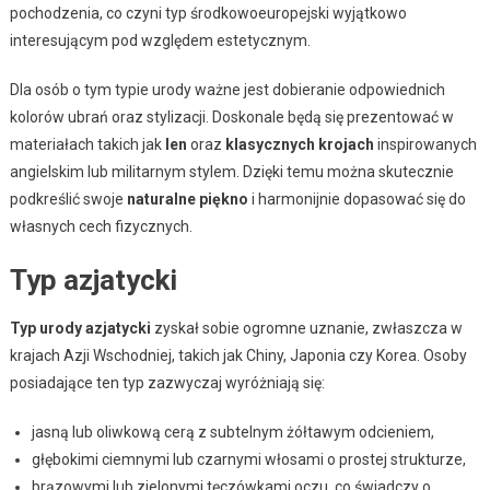
pochodzenia, co czyni typ środkowoeuropejski wyjątkowo
interesującym pod względem estetycznym.
Dla osób o tym typie urody ważne jest dobieranie odpowiednich
kolorów ubrań oraz stylizacji. Doskonale będą się prezentować w
materiałach takich jak
len
oraz
klasycznych krojach
inspirowanych
angielskim lub militarnym stylem. Dzięki temu można skutecznie
podkreślić swoje
naturalne piękno
i harmonijnie dopasować się do
własnych cech fizycznych.
Typ azjatycki
Typ urody azjatycki
zyskał sobie ogromne uznanie, zwłaszcza w
krajach Azji Wschodniej, takich jak Chiny, Japonia czy Korea. Osoby
posiadające ten typ zazwyczaj wyróżniają się:
jasną lub oliwkową cerą z subtelnym żółtawym odcieniem,
głębokimi ciemnymi lub czarnymi włosami o prostej strukturze,
brązowymi lub zielonymi tęczówkami oczu, co świadczy o