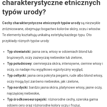
charakterystyczne etnicznych
typów urody?
Cechy charakterystyczne etnicznych typów urody
są niezwykle
zróżnicowane, obejmując bogactwo kolorów skóry, oczu i włosów.
Te elementy kształtują unikalną estetykę każdego typu. Oto
przykłady różnych typów urody:
Typ słowiański:
jasna cera, włosy w odcieniach blond lub
brązowych, oczy zazwyczaj niebieskie lub zielone,
Typ południowy:
ciemniejsza skóra, intensywne, ciemne włosy i
oczy, co nadaje mu wyjątkowo egzotyczny wygląd,
Typ celtycki:
jasna cera pokryta piegami, rude albo blond włosy,
oczy mogą być zarówno niebieskie, jak i zielone,
Typ nordycki:
bardzo jasna skóra, platynowe włosy, jasne oczy,
najczęściej niebieskie,
Typ środkowoeuropejski:
różnorodne cechy, szeroka gama
odcieni cery oraz różnorodne kolory oczu i fryzur,