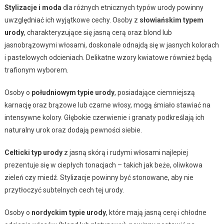
Stylizacje i moda
dla różnych etnicznych typów urody powinny
uwzględniać ich wyjątkowe cechy. Osoby z
słowiańskim typem
urody
, charakteryzujące się jasną cerą oraz blond lub
jasnobrązowymi włosami, doskonale odnajdą się w jasnych kolorach
i pastelowych odcieniach. Delikatne wzory kwiatowe również będą
trafionym wyborem.
Osoby o
południowym typie urody
, posiadające ciemniejszą
karnację oraz brązowe lub czarne włosy, mogą śmiało stawiać na
intensywne kolory. Głębokie czerwienie i granaty podkreślają ich
naturalny urok oraz dodają pewności siebie.
Celticki typ urody
z jasną skórą i rudymi włosami najlepiej
prezentuje się w ciepłych tonacjach – takich jak beże, oliwkowa
zieleń czy miedź. Stylizacje powinny być stonowane, aby nie
przytłoczyć subtelnych cech tej urody.
Osoby o
nordyckim typie urody
, które mają jasną cerę i chłodne