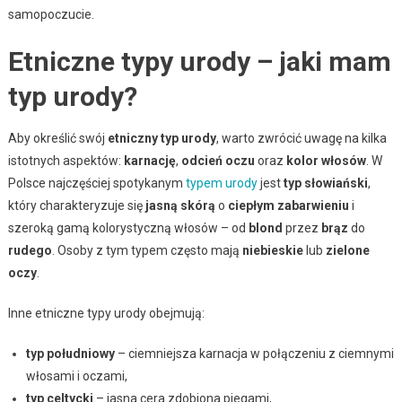
samopoczucie.
Etniczne typy urody – jaki mam
typ urody?
Aby określić swój
etniczny typ urody
, warto zwrócić uwagę na kilka
istotnych aspektów:
karnację
,
odcień oczu
oraz
kolor włosów
. W
Polsce najczęściej spotykanym
typem urody
jest
typ słowiański
,
który charakteryzuje się
jasną skórą
o
ciepłym zabarwieniu
i
szeroką gamą kolorystyczną włosów – od
blond
przez
brąz
do
rudego
. Osoby z tym typem często mają
niebieskie
lub
zielone
oczy
.
Inne etniczne typy urody obejmują:
typ południowy
– ciemniejsza karnacja w połączeniu z ciemnymi
włosami i oczami,
typ celtycki
– jasna cera zdobiona piegami,