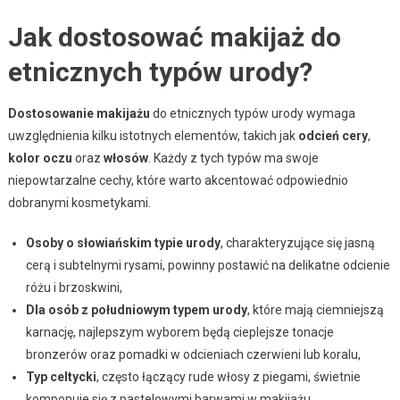
Jak dostosować makijaż do
etnicznych typów urody?
Dostosowanie makijażu
do etnicznych typów urody wymaga
uwzględnienia kilku istotnych elementów, takich jak
odcień cery
,
kolor oczu
oraz
włosów
. Każdy z tych typów ma swoje
niepowtarzalne cechy, które warto akcentować odpowiednio
dobranymi kosmetykami.
Osoby o słowiańskim typie urody
, charakteryzujące się jasną
cerą i subtelnymi rysami, powinny postawić na delikatne odcienie
różu i brzoskwini,
Dla osób z południowym typem urody
, które mają ciemniejszą
karnację, najlepszym wyborem będą cieplejsze tonacje
bronzerów oraz pomadki w odcieniach czerwieni lub koralu,
Typ celtycki
, często łączący rude włosy z piegami, świetnie
komponuje się z pastelowymi barwami w makijażu,