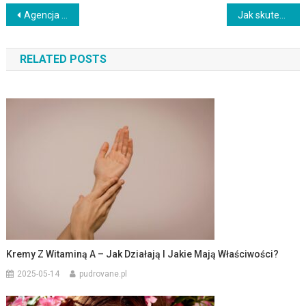
Nawigacja
Agencja wynajmu mieszkań – co oferuje i jak wybrać najlepszą?
Jak skutecznie zmyć farbę z włosów? Domowe sposoby i porady
wpisu
RELATED POSTS
Kremy Z Witaminą A – Jak Działają I Jakie Mają Właściwości?
2025-05-14
pudrovane.pl