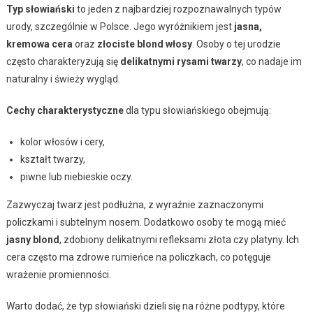
Typ słowiański
to jeden z najbardziej rozpoznawalnych typów
urody, szczególnie w Polsce. Jego wyróżnikiem jest
jasna,
kremowa cera
oraz
złociste blond włosy
. Osoby o tej urodzie
często charakteryzują się
delikatnymi rysami twarzy
, co nadaje im
naturalny i świeży wygląd.
Cechy charakterystyczne
dla typu słowiańskiego obejmują:
kolor włosów i cery,
kształt twarzy,
piwne lub niebieskie oczy.
Zazwyczaj twarz jest podłużna, z wyraźnie zaznaczonymi
policzkami i subtelnym nosem. Dodatkowo osoby te mogą mieć
jasny blond
, zdobiony delikatnymi refleksami złota czy platyny. Ich
cera często ma zdrowe rumieńce na policzkach, co potęguje
wrażenie promienności.
Warto dodać, że typ słowiański dzieli się na różne podtypy, które