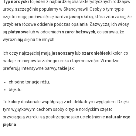
Typ nordycki
to jeden z najbardziej charakterystycznych rodzajów
urody, szczególnie popularny w Skandynawii. Osoby o tym typie
często mogą pochwalić się bardzo
jasną skórą
, która zdarza się, że
przybiera różowe odcienie podczas opalania. Zazwyczaj ich włosy
są
platynowe
lub w odcieniach
szaro-beżowych
, co sprawia, że
wyróżniają się na tle innych.
Ich oczy najczęściej mają
jasnoszary
lub
szaroniebieski
kolor, co
nadaje im niepowtarzalnego uroku i tajemniczości. W modzie
preferują intensywne barwy, takie jak:
chłodne tonacje różu,
błękitu.
Te kolory doskonale współgrają z ich delikatnym wyglądem. Dzięki
tym wyjątkowym cechom osoby o typie nordyckim często
przyciągają wzrok i są postrzegane jako ucieleśnienie
naturalnego
piękna
.