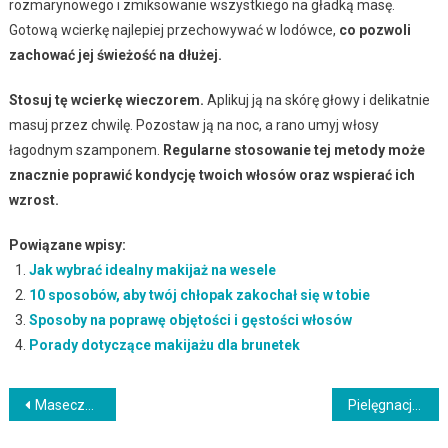
rozmarynowego i zmiksowanie wszystkiego na gładką masę.
Gotową wcierkę najlepiej przechowywać w lodówce,
co pozwoli
zachować jej świeżość na dłużej.
Stosuj tę wcierkę wieczorem.
Aplikuj ją na skórę głowy i delikatnie
masuj przez chwilę. Pozostaw ją na noc, a rano umyj włosy
łagodnym szamponem.
Regularne stosowanie tej metody może
znacznie poprawić kondycję twoich włosów oraz wspierać ich
wzrost.
Powiązane wpisy:
Jak wybrać idealny makijaż na wesele
10 sposobów, aby twój chłopak zakochał się w tobie
Sposoby na poprawę objętości i gęstości włosów
Porady dotyczące makijażu dla brunetek
Nawigacja
Maseczka z białej fasoli – naturalny sposób na piękną cerę
Pielęgnacja włosów: Kluczowe zasady dla zdrowych i pięknych włosów
wpisu