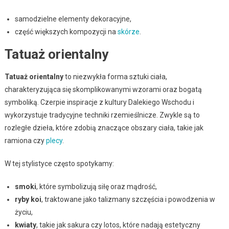
samodzielne elementy dekoracyjne,
część większych kompozycji na
skórze
.
Tatuaż orientalny
Tatuaż orientalny
to niezwykła forma sztuki ciała,
charakteryzująca się skomplikowanymi wzorami oraz bogatą
symboliką. Czerpie inspiracje z kultury Dalekiego Wschodu i
wykorzystuje tradycyjne techniki rzemieślnicze. Zwykle są to
rozległe dzieła, które zdobią znaczące obszary ciała, takie jak
ramiona czy
plecy
.
W tej stylistyce często spotykamy:
smoki
, które symbolizują siłę oraz mądrość,
ryby koi
, traktowane jako talizmany szczęścia i powodzenia w
życiu,
kwiaty
, takie jak sakura czy lotos, które nadają estetyczny