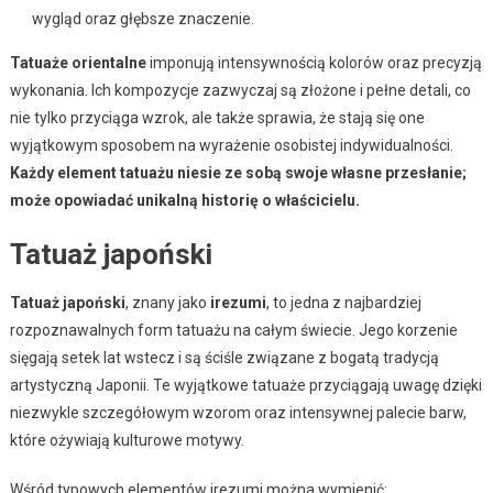
wygląd oraz głębsze znaczenie.
Tatuaże orientalne
imponują intensywnością kolorów oraz precyzją
wykonania. Ich kompozycje zazwyczaj są złożone i pełne detali, co
nie tylko przyciąga wzrok, ale także sprawia, że stają się one
wyjątkowym sposobem na wyrażenie osobistej indywidualności.
Każdy element tatuażu niesie ze sobą swoje własne przesłanie;
może opowiadać unikalną historię o właścicielu.
Tatuaż japoński
Tatuaż japoński
, znany jako
irezumi
, to jedna z najbardziej
rozpoznawalnych form tatuażu na całym świecie. Jego korzenie
sięgają setek lat wstecz i są ściśle związane z bogatą tradycją
artystyczną Japonii. Te wyjątkowe tatuaże przyciągają uwagę dzięki
niezwykle szczegółowym wzorom oraz intensywnej palecie barw,
które ożywiają kulturowe motywy.
Wśród typowych elementów irezumi można wymienić: