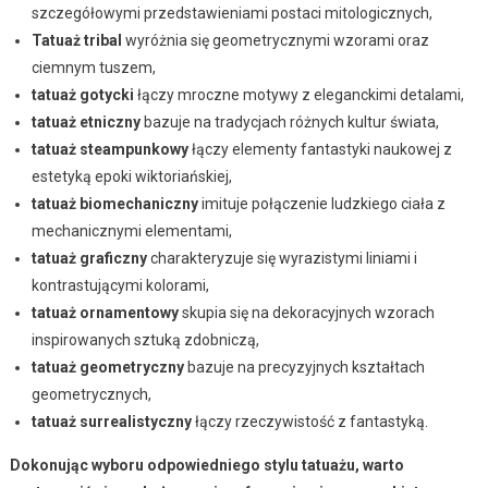
szczegółowymi przedstawieniami postaci mitologicznych,
Tatuaż tribal
wyróżnia się geometrycznymi wzorami oraz
ciemnym tuszem,
tatuaż gotycki
łączy mroczne motywy z eleganckimi detalami,
tatuaż etniczny
bazuje na tradycjach różnych kultur świata,
tatuaż steampunkowy
łączy elementy fantastyki naukowej z
estetyką epoki wiktoriańskiej,
tatuaż biomechaniczny
imituje połączenie ludzkiego ciała z
mechanicznymi elementami,
tatuaż graficzny
charakteryzuje się wyrazistymi liniami i
kontrastującymi kolorami,
tatuaż ornamentowy
skupia się na dekoracyjnych wzorach
inspirowanych sztuką zdobniczą,
tatuaż geometryczny
bazuje na precyzyjnych kształtach
geometrycznych,
tatuaż surrealistyczny
łączy rzeczywistość z fantastyką.
Dokonując wyboru odpowiedniego stylu tatuażu, warto