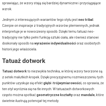
sprawiając, że wzory stają się bardziej dynamiczne i przyciągające
wzrok.
Jednym z interesujących wariantów tego stylu jest
neo tribal
.
Czerpie on inspiracje z tradycyjnych wzorów plemiennych, jednak
interpretuje je w nowoczesny sposób. Dzięki temu tatuaż neo-
tradycyjny nie tylko pełni funkcję sztuki ciała, ale również stanowi
doskonały sposób na
wyrażenie indywidualności
oraz osobistych
historii jego właściciela.
Tatuaż dotwork
Tatuaż dotwork
to niezwykła technika, w której wzory tworzone są
z setek malutkich kropek. Dzięki precyzyjnemu rozmieszczeniu tych
punktów uzyskuje się efekt
głębi
i
trójwymiarowości
, co sprawia, że
ten styl wyróżnia się na tle innych. W tatuażach dotworkowych
często można spotkać
geometryczne kształty
oraz
mandale
, które
świetnie ilustrują potencjał tej metody.