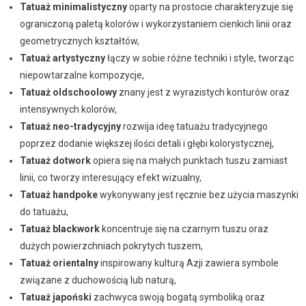
Tatuaż minimalistyczny
oparty na prostocie charakteryzuje się
ograniczoną paletą kolorów i wykorzystaniem cienkich linii oraz
geometrycznych kształtów,
Tatuaż artystyczny
łączy w sobie różne techniki i style, tworząc
niepowtarzalne kompozycje,
Tatuaż oldschoolowy
znany jest z wyrazistych konturów oraz
intensywnych kolorów,
Tatuaż neo-tradycyjny
rozwija ideę tatuażu tradycyjnego
poprzez dodanie większej ilości detali i głębi kolorystycznej,
Tatuaż dotwork
opiera się na małych punktach tuszu zamiast
linii, co tworzy interesujący efekt wizualny,
Tatuaż handpoke
wykonywany jest ręcznie bez użycia maszynki
do tatuażu,
Tatuaż blackwork
koncentruje się na czarnym tuszu oraz
dużych powierzchniach pokrytych tuszem,
Tatuaż orientalny
inspirowany kulturą Azji zawiera symbole
związane z duchowością lub naturą,
Tatuaż japoński
zachwyca swoją bogatą symboliką oraz