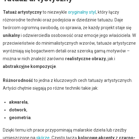
Tatuaż artystyczny
to niezwykle
oryginalny styl
, który łączy
różnorodne techniki oraz podejścia w dziedzinie tatuażu. Daje
twórcom ogromną swobodę, co sprawia, że każdy projekt staje się
unikalny
i odzwierciedla osobowość oraz emocje jego właściciela. W
przeciwieństwie do minimalistycznych wzorów, tatuaże artystyczne
wyróżniają się bogactwem detali oraz szeroką gamą motywów –
można w nich znaleźć zarówno
realistyczne obrazy
, jak i
abstrakcyjne kompozycje
.
Różnorodność
to jedna z kluczowych cech tatuaży artystycznych.
Artyści chętnie sięgają po różne techniki takie jak:
akwarela
,
dotwork
,
geometria
.
Dzięki temu ich prace przypominają malarskie dzieła lub rzeźby
umieszczone na
skórze
. Często łączą
kolorowe akcenty
z
czarno-