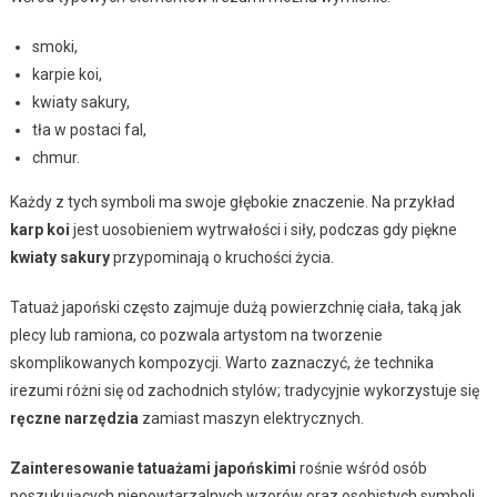
smoki,
karpie koi,
kwiaty sakury,
tła w postaci fal,
chmur.
Każdy z tych symboli ma swoje głębokie znaczenie. Na przykład
karp koi
jest uosobieniem wytrwałości i siły, podczas gdy piękne
kwiaty sakury
przypominają o kruchości życia.
Tatuaż japoński często zajmuje dużą powierzchnię ciała, taką jak
plecy lub ramiona, co pozwala artystom na tworzenie
skomplikowanych kompozycji. Warto zaznaczyć, że technika
irezumi różni się od zachodnich stylów; tradycyjnie wykorzystuje się
ręczne narzędzia
zamiast maszyn elektrycznych.
Zainteresowanie tatuażami japońskimi
rośnie wśród osób
poszukujących niepowtarzalnych wzorów oraz osobistych symboli.