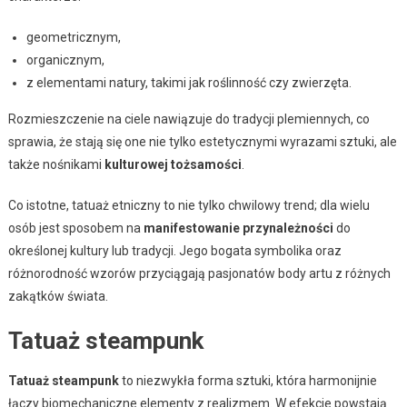
geometricznym,
organicznym,
z elementami natury, takimi jak roślinność czy zwierzęta.
Rozmieszczenie na ciele nawiązuje do tradycji plemiennych, co
sprawia, że stają się one nie tylko estetycznymi wyrazami sztuki, ale
także nośnikami
kulturowej tożsamości
.
Co istotne, tatuaż etniczny to nie tylko chwilowy trend; dla wielu
osób jest sposobem na
manifestowanie przynależności
do
określonej kultury lub tradycji. Jego bogata symbolika oraz
różnorodność wzorów przyciągają pasjonatów body artu z różnych
zakątków świata.
Tatuaż steampunk
Tatuaż steampunk
to niezwykła forma sztuki, która harmonijnie
łączy biomechaniczne elementy z realizmem. W efekcie powstają