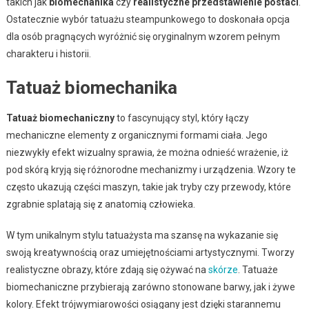
takich jak
biomechanika
czy
realistyczne przedstawienie postaci
.
Ostatecznie wybór tatuażu steampunkowego to doskonała opcja
dla osób pragnących wyróżnić się oryginalnym wzorem pełnym
charakteru i historii.
Tatuaż biomechanika
Tatuaż biomechaniczny
to fascynujący styl, który łączy
mechaniczne elementy z organicznymi formami ciała. Jego
niezwykły efekt wizualny sprawia, że można odnieść wrażenie, iż
pod skórą kryją się różnorodne mechanizmy i urządzenia. Wzory te
często ukazują części maszyn, takie jak tryby czy przewody, które
zgrabnie splatają się z anatomią człowieka.
W tym unikalnym stylu tatuażysta ma szansę na wykazanie się
swoją kreatywnością oraz umiejętnościami artystycznymi. Tworzy
realistyczne obrazy, które zdają się ożywać na
skórze
. Tatuaże
biomechaniczne przybierają zarówno stonowane barwy, jak i żywe
kolory. Efekt trójwymiarowości osiągany jest dzięki starannemu