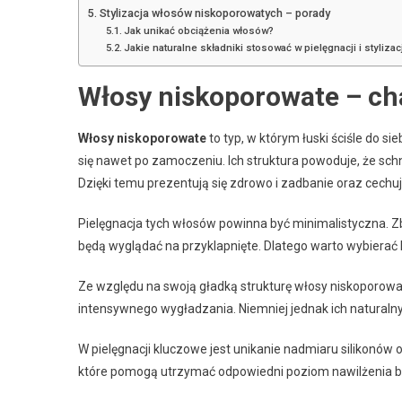
Stylizacja włosów niskoporowatych – porady
Jak unikać obciążenia włosów?
Jakie naturalne składniki stosować w pielęgnacji i stylizac
Włosy niskoporowate – cha
Włosy niskoporowate
to typ, w którym łuski ściśle do sie
się nawet po zamoczeniu. Ich struktura powoduje, że schną
Dzięki temu prezentują się zdrowo i zadbanie oraz cechu
Pielęgnacja tych włosów powinna być minimalistyczna. Zby
będą wyglądać na przyklapnięte. Dlatego warto wybierać l
Ze względu na swoją gładką strukturę włosy niskoporow
intensywnego wygładzania. Niemniej jednak ich naturaln
W pielęgnacji kluczowe jest unikanie nadmiaru silikonów o
które pomogą utrzymać odpowiedni poziom nawilżenia b