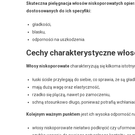
Skuteczna pielęgnacja włosów niskoporowatych opier
dostosowanych do ich specyfiki:
gładkości,
blasku,
odporności na uszkodzenia.
Cechy charakterystyczne wło
Włosy niskoporowate
charakteryzują się kilkoma istotn
łuski ściśle przylegają do siebie, co sprawia, że są gładk
mają dużą wagę oraz elastyczność,
rzadko się plączą, nawet po zamoczeniu,
schną stosunkowo długo, ponieważ potrafią wchłaniać 
Kolejnym ważnym punktem
jest ich wysoka odporność n
włosy niskoporowate niełatwo podkręcić czy uformow