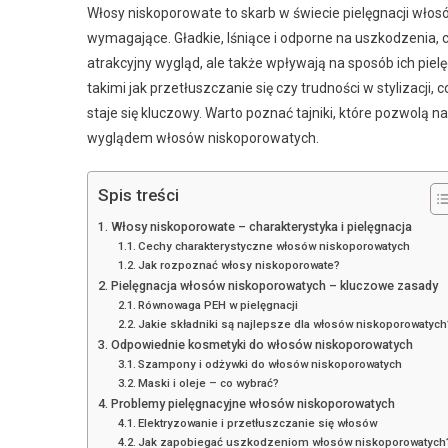
Włosy niskoporowate to skarb w świecie pielęgnacji włosów
wymagające. Gładkie, lśniące i odporne na uszkodzenia, ch
atrakcyjny wygląd, ale także wpływają na sposób ich piel
takimi jak przetłuszczanie się czy trudności w stylizacji,
staje się kluczowy. Warto poznać tajniki, które pozwolą na
wyglądem włosów niskoporowatych.
Spis treści
Włosy niskoporowate – charakterystyka i pielęgnacja
Cechy charakterystyczne włosów niskoporowatych
Jak rozpoznać włosy niskoporowate?
Pielęgnacja włosów niskoporowatych – kluczowe zasady
Równowaga PEH w pielęgnacji
Jakie składniki są najlepsze dla włosów niskoporowatych
Odpowiednie kosmetyki do włosów niskoporowatych
Szampony i odżywki do włosów niskoporowatych
Maski i oleje – co wybrać?
Problemy pielęgnacyjne włosów niskoporowatych
Elektryzowanie i przetłuszczanie się włosów
Jak zapobiegać uszkodzeniom włosów niskoporowatych