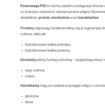
Równowaga PEH
to istotny aspekt w pielęgnacji włosów 
co znacząco ułatwia im zatrzymywanie wilgoci. Kluczow
składników:
protein
,
emolientów
oraz
humektantów
.
Proteiny
odgrywają fundamentalną rolę w regeneracji str
roślinne, takie jak:
hydrolizowane białka jedwabiu,
hydrolizowane białka pszenicy.
Emolienty
pełnią funkcję ochronną – wygładzają włosy i m
oleje roślinne,
masła.
Humektanty
mają za zadanie przyciągać wilgoć z otocze
gliceryna,
aloes.