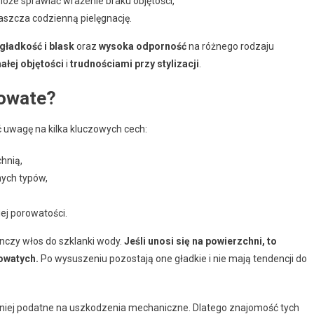
oże sprawiać wrażenie braku objętości,
raszcza codzienną pielęgnację.
gładkość i blask
oraz
wysoka odporność
na różnego rodzaju
ałej objętości
i
trudnościami przy stylizacji
.
rowate?
ć uwagę na kilka kluczowych cech:
hnią,
nych typów,
ej porowatości.
nczy włos do szklanki wody.
Jeśli unosi się na powierzchni, to
owatych.
Po wysuszeniu pozostają one gładkie i nie mają tendencji do
mniej podatne na uszkodzenia mechaniczne. Dlatego znajomość tych