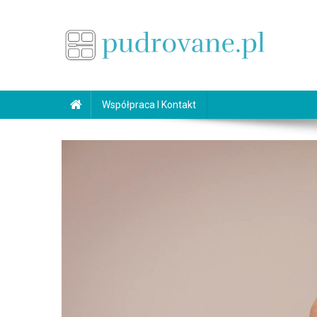
Skip
to
content
pudrovane.pl
Makijaż ślubny
Współpraca I Kontakt