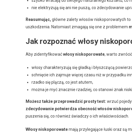
szybko wracają do swojego naturalnego kształtu, co m
nie elektryzują się ani nie puszą, co zdecydowanie up
Reasumując,
główne zalety włosów niskoporowatych to
uszkodzenia. Natomiast zmagają się one z problemem
m
Jak rozpoznać włosy niskopo
Aby zidentyfikować
włosy niskoporowate
, warto zwróci
włosy charakteryzują się gładką i błyszczącą powierzc
schnięcie ich zajmuje więcej czasu niż w przypadku in
rzadko się plączą, co jest atutem,
można je myć znacznie rzadziej, co stanowi znak niski
Możesz także przeprowadzić prosty test:
wrzuć pojedy
zdecydowanie potwierdza obecność włosów niskopor
puszenia się, co również świadczy o ich właściwościach.
Włosy niskoporowate
mają przylegające łuski oraz są 