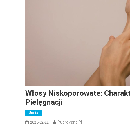
Włosy Niskoporowate: Charakt
Pielęgnacji
Uroda
Pudrovane.pl
2025-02-22