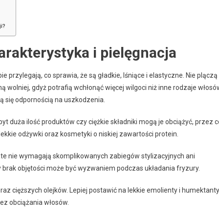
ji?
rakterystyka i pielęgnacja
bie przylegają, co sprawia, że są gładkie, lśniące i elastyczne. Nie plączą
 wolniej, gdyż potrafią wchłonąć więcej wilgoci niż inne rodzaje włosó
ją się odpornością na uszkodzenia.
t duża ilość produktów czy ciężkie składniki mogą je obciążyć, przez c
ekkie odżywki oraz kosmetyki o niskiej zawartości protein.
ate nie wymagają skomplikowanych zabiegów stylizacyjnych ani
y brak objętości może być wyzwaniem podczas układania fryzury.
raz cięższych olejków. Lepiej postawić na lekkie emolienty i humektanty
ez obciążania włosów.