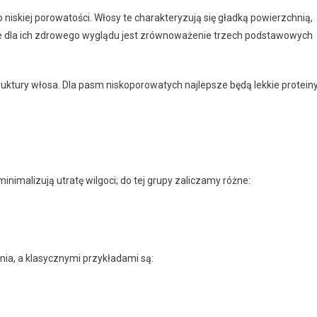
o niskiej porowatości. Włosy te charakteryzują się gładką powierzchnią,
e dla ich zdrowego wyglądu jest zrównoważenie trzech podstawowych
uktury włosa. Dla pasm niskoporowatych najlepsze będą lekkie protein
inimalizują utratę wilgoci; do tej grupy zaliczamy różne:
nia, a klasycznymi przykładami są: