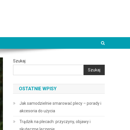
Szukaj
Szukaj
OSTATNIE WPISY
Jak samodzielnie smarować plecy – porady i
akcesoria do użycia
Trądzik na plecach: przyczyny, objawy i
skuteczne leczenie