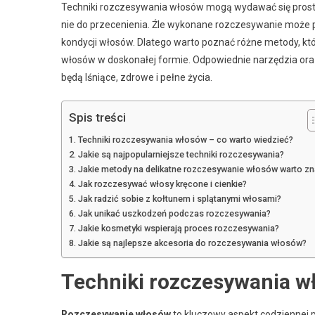
Techniki rozczesywania włosów mogą wydawać się prostą c
nie do przecenienia. Źle wykonane rozczesywanie może
kondycji włosów. Dlatego warto poznać różne metody, któr
włosów w doskonałej formie. Odpowiednie narzędzia oraz
będą lśniące, zdrowe i pełne życia.
Spis treści
Techniki rozczesywania włosów – co warto wiedzieć?
Jakie są najpopularniejsze techniki rozczesywania?
Jakie metody na delikatne rozczesywanie włosów warto z
Jak rozczesywać włosy kręcone i cienkie?
Jak radzić sobie z kołtunem i splątanymi włosami?
Jak unikać uszkodzeń podczas rozczesywania?
Jakie kosmetyki wspierają proces rozczesywania?
Jakie są najlepsze akcesoria do rozczesywania włosów?
Techniki rozczesywania w
Rozczesywanie włosów
to kluczowy aspekt codziennej pi