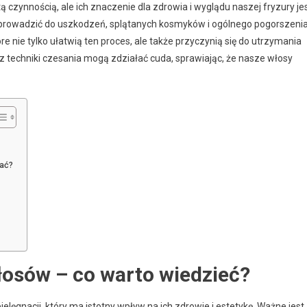
zynnością, ale ich znaczenie dla zdrowia i wyglądu naszej fryzury je
 prowadzić do uszkodzeń, splątanych kosmyków i ogólnego pogorszeni
e nie tylko ułatwią ten proces, ale także przyczynią się do utrzymania
 techniki czesania mogą zdziałać cuda, sprawiając, że nasze włosy
nać?
łosów – co warto wiedzieć?
elęgnacji, który ma istotny wpływ na ich zdrowie i estetykę. Ważne jest,