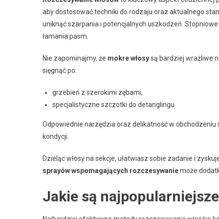
aby dostosować techniki do rodzaju oraz aktualnego sta
uniknąć szarpania i potencjalnych uszkodzeń. Stopniowe 
łamania pasm.
Nie zapominajmy, że
mokre włosy
są bardziej wrażliwe n
sięgnąć po:
grzebień z szerokimi zębami,
specjalistyczne szczotki do detanglingu.
Odpowiednie narzędzia oraz delikatność w obchodzeniu 
kondycji.
Dzieląc włosy na sekcje, ułatwiasz sobie zadanie i zysku
sprayów wspomagających rozczesywanie
może dodatko
Jakie są najpopularniejsz
Najbardziej efektywne metody rozczesywania włosów ko