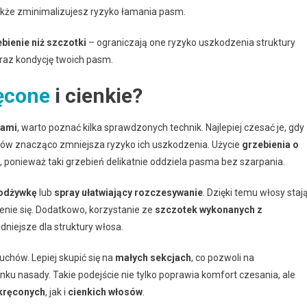
 także zminimalizujesz ryzyko łamania pasm.
bienie niż szczotki
– ograniczają one ryzyko uszkodzenia struktury
oraz kondycję twoich pasm.
ęcone
i cienkie?
sami
, warto poznać kilka sprawdzonych technik. Najlepiej czesać je, gdy
osów znacząco zmniejsza ryzyko ich uszkodzenia. Użycie
grzebienia o
 ponieważ taki grzebień delikatnie oddziela pasma bez szarpania.
odżywkę
lub
spray ułatwiający rozczesywanie
. Dzięki temu włosy staj
zenie się. Dodatkowo, korzystanie ze
szczotek wykonanych z
dniejsze dla struktury włosa.
chów. Lepiej skupić się na
małych sekcjach
, co pozwoli na
ku nasady. Takie podejście nie tylko poprawia komfort czesania, ale
kręconych
, jak i
cienkich włosów
.