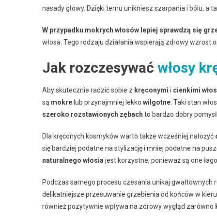
nasady głowy. Dzięki temu unikniesz szarpania i bólu, a
W przypadku mokrych włosów lepiej sprawdzą się grze
włosa. Tego rodzaju działania wspierają zdrowy wzrost 
Jak rozczesywać
włosy kr
Aby skutecznie radzić sobie z
kręconymi
i
cienkimi wło
są
mokre
lub przynajmniej lekko
wilgotne
. Taki stan wł
szeroko rozstawionych zębach
to bardzo dobry pomysł,
Dla kręconych kosmyków warto także wcześniej nałożyć
się bardziej podatne na stylizację i mniej podatne na pus
naturalnego włosia
jest korzystne, ponieważ są one łago
Podczas samego procesu czesania unikaj gwałtownych ru
delikatniejsze przesuwanie grzebienia od końców w kierun
również pozytywnie wpływa na zdrowy wygląd zarówno