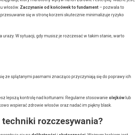
nu włosów.
Zaczynanie od końcówek to fundament
– pozwala to
przesuwanie się w stronę korzeni skutecznie minimalizuje ryzyko
a urazy. W sytuacji, gdy musisz je rozczesać w takim stanie, warto
się ze splątanymi pasmami znacząco przyczyniają się do poprawy ich
jesz lepszą kontrolę nad kołtunami. Regularne stosowanie
olejków
lub
wo wspierać zdrowie włosów oraz nadać im piękny blask.
e techniki rozczesywania?
ncentrują się na
delikatności
i
skuteczności
. Ważnym krokiem jest