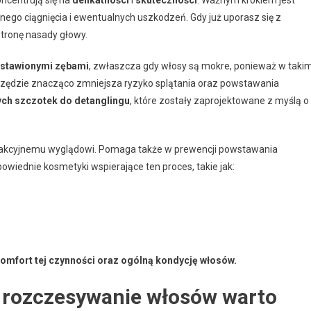
ego ciągnięcia i ewentualnych uszkodzeń. Gdy już uporasz się z
tronę nasady głowy.
zstawionymi zębami
, zwłaszcza gdy włosy są mokre, ponieważ w taki
arzędzie znacząco zmniejsza ryzyko splątania oraz powstawania
ych szczotek do detanglingu
, które zostały zaprojektowane z myślą o
rakcyjnemu wyglądowi. Pomaga także w prewencji powstawania
wiednie kosmetyki wspierające ten proces, takie jak:
omfort tej czynności oraz ogólną kondycję włosów.
e rozczesywanie włosów warto