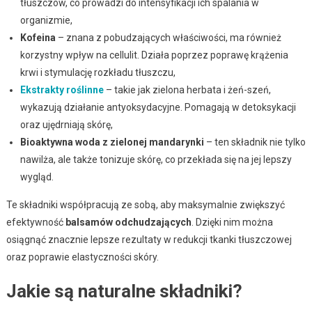
tłuszczów, co prowadzi do intensyfikacji ich spalania w
organizmie,
Kofeina
– znana z pobudzających właściwości, ma również
korzystny wpływ na cellulit. Działa poprzez poprawę krążenia
krwi i stymulację rozkładu tłuszczu,
Ekstrakty roślinne
– takie jak zielona herbata i żeń-szeń,
wykazują działanie antyoksydacyjne. Pomagają w detoksykacji
oraz ujędrniają skórę,
Bioaktywna woda z zielonej mandarynki
– ten składnik nie tylko
nawilża, ale także tonizuje skórę, co przekłada się na jej lepszy
wygląd.
Te składniki współpracują ze sobą, aby maksymalnie zwiększyć
efektywność
balsamów odchudzających
. Dzięki nim można
osiągnąć znacznie lepsze rezultaty w redukcji tkanki tłuszczowej
oraz poprawie elastyczności skóry.
Jakie są naturalne składniki?