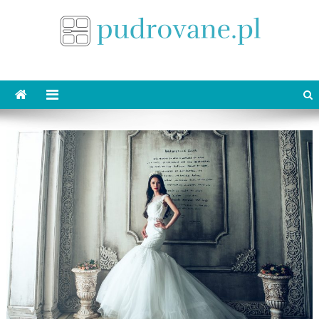
Skip
to
content
pudrovane.pl
Makijaż ślubny