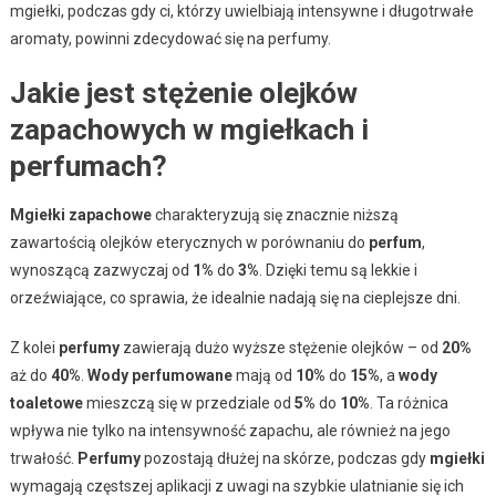
mgiełki, podczas gdy ci, którzy uwielbiają intensywne i długotrwałe
aromaty, powinni zdecydować się na perfumy.
Jakie jest stężenie olejków
zapachowych w mgiełkach i
perfumach?
Mgiełki zapachowe
charakteryzują się znacznie niższą
zawartością olejków eterycznych w porównaniu do
perfum
,
wynoszącą zazwyczaj od
1%
do
3%
. Dzięki temu są lekkie i
orzeźwiające, co sprawia, że idealnie nadają się na cieplejsze dni.
Z kolei
perfumy
zawierają dużo wyższe stężenie olejków – od
20%
aż do
40%
.
Wody perfumowane
mają od
10%
do
15%
, a
wody
toaletowe
mieszczą się w przedziale od
5%
do
10%
. Ta różnica
wpływa nie tylko na intensywność zapachu, ale również na jego
trwałość.
Perfumy
pozostają dłużej na skórze, podczas gdy
mgiełki
wymagają częstszej aplikacji z uwagi na szybkie ulatnianie się ich