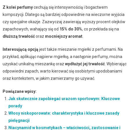
Z kolei perfumy
cechują się intensywnością i bogactwem
kompozycji. Dlatego są bardziej odpowiednie na wieczorne wyjścia
czy specjalne okazje. Zazwyczaj zawierają wyższy procent olejków
zapachowych, wahający się od
15% do 30%
, co przekłada się na
dłuższą trwałość
oraz
mocniejszy aromat
.
Interesującą opcją
jest także mieszanie mgiełki z perfumami. Na
przykład, aplikując najpierw mgiełkę, a następnie perfumy, można
uzyskać unikalną mieszankę oraz
wydłużyć jej trwałość
. Wybierając
odpowiedni zapach, warto kierować się osobistymi upodobaniami
oraz kontekstem, w jakim zamierzamy go używać.
Powiązane wpisy:
Jak skutecznie zapobiegać urazom sportowym: Kluczowe
porady
Włosy niskoporowate: charakterystyka i kluczowe zasady
pielęgnacji
Niacynamid w kosmetykach – właściwości, zastosowanie i