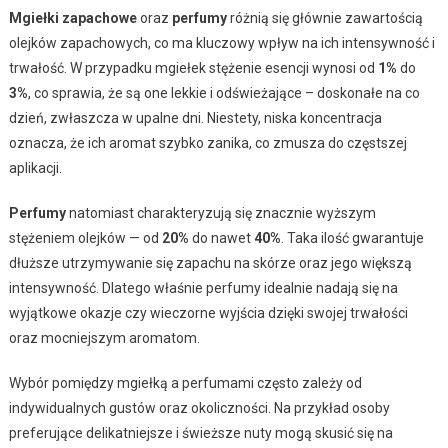
Mgiełki zapachowe
oraz
perfumy
różnią się głównie zawartością
olejków zapachowych, co ma kluczowy wpływ na ich intensywność i
trwałość. W przypadku mgiełek stężenie esencji wynosi od
1%
do
3%
, co sprawia, że są one lekkie i odświeżające – doskonałe na co
dzień, zwłaszcza w upalne dni. Niestety, niska koncentracja
oznacza, że ich aromat szybko zanika, co zmusza do częstszej
aplikacji.
Perfumy
natomiast charakteryzują się znacznie wyższym
stężeniem olejków — od
20%
do nawet
40%
. Taka ilość gwarantuje
dłuższe utrzymywanie się zapachu na skórze oraz jego większą
intensywność. Dlatego właśnie perfumy idealnie nadają się na
wyjątkowe okazje czy wieczorne wyjścia dzięki swojej trwałości
oraz mocniejszym aromatom.
Wybór pomiędzy mgiełką a perfumami często zależy od
indywidualnych gustów oraz okoliczności. Na przykład osoby
preferujące delikatniejsze i świeższe nuty mogą skusić się na