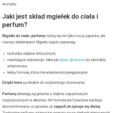
aromatu.
Jaki jest skład mgiełek do ciała i
perfum?
Mgiełki do ciała
i
perfumy
różnią się nie tylko mocą zapachu, ale
również składnikami. Mgiełki często zawierają:
hydrolaty olejków eterycznych,
nawilżające substancje, takie jak
aloes
,
gliceryna
czy ekstrakty
witaminowe,
lekką formułę, która ma właściwości pielęgnacyjne.
Dzięki temu
są idealne do codziennego stosowania.
Perfumy
składają się głównie z olejków zapachowych
rozpuszczonych w alkoholu. Ich formuła jest znacznie bardziej
skoncentrowana, co sprawia, że
zapach utrzymuje się dłużej
.
Tradycyjne perfumy zazwyczaj opierają się na olejkach eterycznych