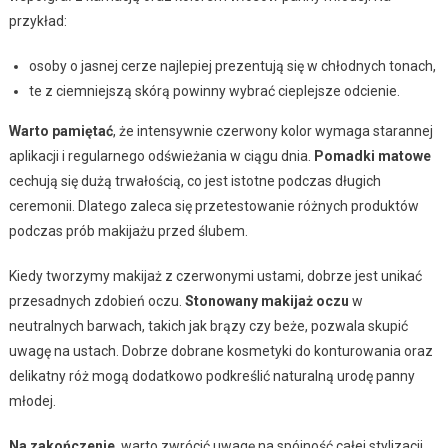
przykład:
osoby o jasnej cerze najlepiej prezentują się w chłodnych tonach,
te z ciemniejszą skórą powinny wybrać cieplejsze odcienie.
Warto pamiętać
, że intensywnie czerwony kolor wymaga starannej
aplikacji i regularnego odświeżania w ciągu dnia.
Pomadki matowe
cechują się dużą trwałością, co jest istotne podczas długich
ceremonii. Dlatego zaleca się przetestowanie różnych produktów
podczas prób makijażu przed ślubem.
Kiedy tworzymy makijaż z czerwonymi ustami, dobrze jest unikać
przesadnych zdobień oczu.
Stonowany makijaż oczu
w
neutralnych barwach, takich jak brązy czy beże, pozwala skupić
uwagę na ustach. Dobrze dobrane kosmetyki do konturowania oraz
delikatny róż mogą dodatkowo podkreślić naturalną urodę panny
młodej.
Na zakończenie
, warto zwrócić uwagę na spójność całej stylizacji.