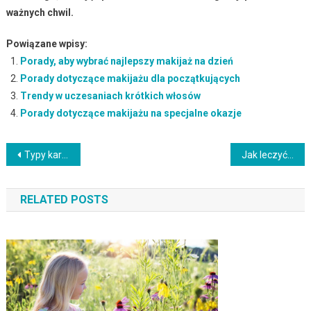
ważnych chwil.
Powiązane wpisy:
Porady, aby wybrać najlepszy makijaż na dzień
Porady dotyczące makijażu dla początkujących
Trendy w uczesaniach krótkich włosów
Porady dotyczące makijażu na specjalne okazje
Nawigacja
Typy karnacji: dlaczego są ważne i jak je dobrać?
Jak leczyć zęby? Metody i porady dla zdrowego uśmiechu
wpisu
RELATED POSTS