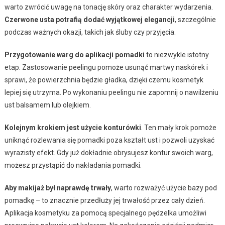
warto zwrócić uwagę na tonację skóry oraz charakter wydarzenia.
Czerwone usta potrafią dodać wyjątkowej elegancji
, szczególnie
podczas ważnych okazji, takich jak śluby czy przyjęcia.
Przygotowanie warg do aplikacji pomadki
to niezwykle istotny
etap. Zastosowanie peelingu pomoże usunąć martwy naskórek i
sprawi, że powierzchnia będzie gładka, dzięki czemu kosmetyk
lepiej się utrzyma. Po wykonaniu peelingu nie zapomnij o nawilżeniu
ust balsamem lub olejkiem.
Kolejnym krokiem jest użycie konturówki
. Ten mały krok pomoże
uniknąć rozlewania się pomadki poza kształt ust i pozwoli uzyskać
wyrazisty efekt. Gdy już dokładnie obrysujesz kontur swoich warg,
możesz przystąpić do nakładania pomadki.
Aby makijaż był naprawdę trwały
, warto rozważyć użycie bazy pod
pomadkę – to znacznie przedłuży jej trwałość przez cały dzień.
Aplikacja kosmetyku za pomocą specjalnego pędzelka umożliwi