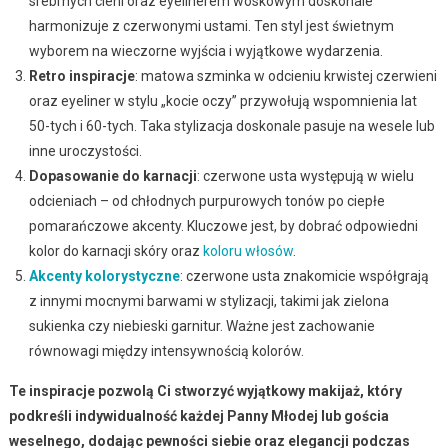
srebrnych cieni oraz eyelinerem woskowym doskonale
harmonizuje z czerwonymi ustami. Ten styl jest świetnym
wyborem na wieczorne wyjścia i wyjątkowe wydarzenia.
Retro inspiracje
: matowa szminka w odcieniu krwistej czerwieni
oraz eyeliner w stylu „kocie oczy” przywołują wspomnienia lat
50-tych i 60-tych. Taka stylizacja doskonale pasuje na wesele lub
inne uroczystości.
Dopasowanie do karnacji
: czerwone usta występują w wielu
odcieniach – od chłodnych purpurowych tonów po ciepłe
pomarańczowe akcenty. Kluczowe jest, by dobrać odpowiedni
kolor do karnacji skóry oraz
koloru włosów
.
Akcenty kolorystyczne
: czerwone usta znakomicie współgrają
z innymi mocnymi barwami w stylizacji, takimi jak zielona
sukienka czy niebieski garnitur. Ważne jest zachowanie
równowagi między intensywnością kolorów.
Te inspiracje pozwolą Ci stworzyć wyjątkowy makijaż, który
podkreśli indywidualność każdej Panny Młodej lub gościa
weselnego, dodając pewności siebie oraz elegancji podczas