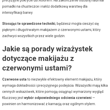
precyzyjne pokrycie ust kolorem. Na zakończenie odciśnij nadmiar
pomadki na chusteczce i nałóż dodatkową warstwę dla
intensyfikacji barwy.
Stosując te sprawdzone techniki
, będziesz mogła cieszyć się
pięknym i długotrwałym makijażem z czerwonymi ustami, który
zachwyci wszystkich przez wiele godzin.
Jakie są porady wizażystek
dotyczące makijażu z
czerwonymi ustami?
Czerwone usta
to niezwykle efektowny element makijażu, który
wymaga dokładności i precyzyjnego podejścia. Wizażystki mają kilka
cennych wskazówek, które pomogą osiągnąć wymarzony wygląd.
Kluczowy jest
wybór odpowiedniego odcienia czerwieni
—
powinien on harmonizować z karnacją oraz ogólnym stylem.