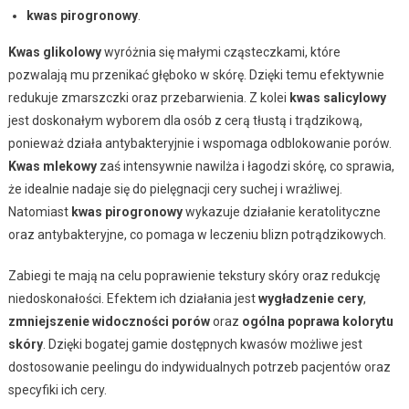
kwas pirogronowy
.
Kwas glikolowy
wyróżnia się małymi cząsteczkami, które
pozwalają mu przenikać głęboko w skórę. Dzięki temu efektywnie
redukuje zmarszczki oraz przebarwienia. Z kolei
kwas salicylowy
jest doskonałym wyborem dla osób z cerą tłustą i trądzikową,
ponieważ działa antybakteryjnie i wspomaga odblokowanie porów.
Kwas mlekowy
zaś intensywnie nawilża i łagodzi skórę, co sprawia,
że idealnie nadaje się do pielęgnacji cery suchej i wrażliwej.
Natomiast
kwas pirogronowy
wykazuje działanie keratolityczne
oraz antybakteryjne, co pomaga w leczeniu blizn potrądzikowych.
Zabiegi te mają na celu poprawienie tekstury skóry oraz redukcję
niedoskonałości. Efektem ich działania jest
wygładzenie cery
,
zmniejszenie widoczności porów
oraz
ogólna poprawa kolorytu
skóry
. Dzięki bogatej gamie dostępnych kwasów możliwe jest
dostosowanie peelingu do indywidualnych potrzeb pacjentów oraz
specyfiki ich cery.