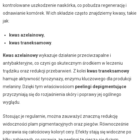
kontrolowane uszkodzenie naskórka, co pobudza regenerację i
odnawianie komórek. W ich składzie często znajdziemy kwasy, takie
jak:
kwas azelainowy
,
kwas traneksamowy
.
Kwas azelainowy
wykazuje działanie przeciwzapalne i
antybakteryjne, co czyni go skutecznym środkiem w leczeniu
trądziku oraz redukcji przebarwień. Z kolei
kwas traneksamowy
hamuje aktywność tyrozynazy, enzymu kluczowego dla produkcji
melaniny. Dzięki tym właściwościom
peelingi depigmentujące
przyczyniają się do rozjaśnienia skóry i poprawy jej ogólnego
wyglądu.
Stosując je regularnie, można zauważyć znaczną redukcję
widoczności plam pigmentacyjnych oraz piegów. Równocześnie
poprawia się całościowy koloryt cery. Efekty stają się widoczne po
kilku zabiegach, co sprawia, że peelingi te cieszą się dużym