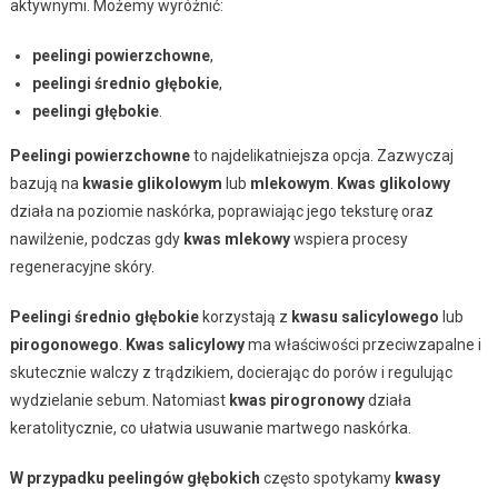
aktywnymi. Możemy wyróżnić:
peelingi powierzchowne
,
peelingi średnio głębokie
,
peelingi głębokie
.
Peelingi powierzchowne
to najdelikatniejsza opcja. Zazwyczaj
bazują na
kwasie glikolowym
lub
mlekowym
.
Kwas glikolowy
działa na poziomie naskórka, poprawiając jego teksturę oraz
nawilżenie, podczas gdy
kwas mlekowy
wspiera procesy
regeneracyjne skóry.
Peelingi średnio głębokie
korzystają z
kwasu salicylowego
lub
pirogonowego
.
Kwas salicylowy
ma właściwości przeciwzapalne i
skutecznie walczy z trądzikiem, docierając do porów i regulując
wydzielanie sebum. Natomiast
kwas pirogronowy
działa
keratolitycznie, co ułatwia usuwanie martwego naskórka.
W przypadku peelingów głębokich
często spotykamy
kwasy