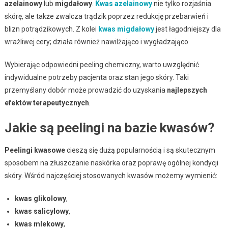
azelainowy
lub
migdałowy
.
Kwas azelainowy
nie tylko rozjaśnia
skórę, ale także zwalcza trądzik poprzez redukcję przebarwień i
blizn potrądzikowych. Z kolei
kwas migdałowy
jest łagodniejszy dla
wrażliwej cery; działa również nawilżająco i wygładzająco.
Wybierając odpowiedni peeling chemiczny, warto uwzględnić
indywidualne potrzeby pacjenta oraz stan jego skóry. Taki
przemyślany dobór może prowadzić do uzyskania
najlepszych
efektów terapeutycznych
.
Jakie są peelingi na bazie kwasów?
Peelingi kwasowe
cieszą się dużą popularnością i są skutecznym
sposobem na złuszczanie naskórka oraz poprawę ogólnej kondycji
skóry. Wśród najczęściej stosowanych kwasów możemy wymienić:
kwas glikolowy
,
kwas salicylowy
,
kwas mlekowy
,