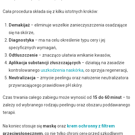
Cała procedura składa się z kilku istotnych kroków:
Demakijaż
– eliminuje wszelkie zanieczyszczenia osadzające
się na skórze,
Diagnostyka
– ma na celu określenie typu cery i jej
specyficznych wymagań,
Odtłuszczenie
– znacząco ułatwia wnikanie kwasów,
Aplikacja substancji złuszczających
– działają na zasadzie
kontrolowanego
uszkodzenia naskórka
, co sprzyja regeneracji,
Neutralizacja
– zmycie peelingu oraz nałożenie neutralizatora
przywracającego prawidłowe pH skóry.
Czas trwania całego zabiegu może wynosić od
15 do 60 minut
– to
zależy od wybranego rodzaju peelingu oraz obszaru poddawanego
terapii.
Na koniec stosuje się
maskę
oraz
krem ochronny z filtrem
przeciwsłonecznym
, co nie tylko chroni cerę przed szkodliwym