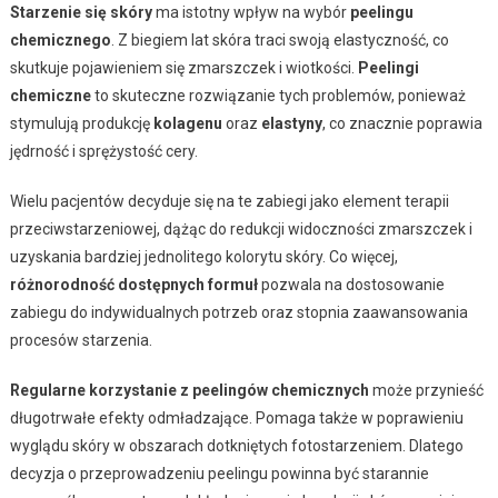
Starzenie się skóry
ma istotny wpływ na wybór
peelingu
chemicznego
. Z biegiem lat skóra traci swoją elastyczność, co
skutkuje pojawieniem się zmarszczek i wiotkości.
Peelingi
chemiczne
to skuteczne rozwiązanie tych problemów, ponieważ
stymulują produkcję
kolagenu
oraz
elastyny
, co znacznie poprawia
jędrność i sprężystość cery.
Wielu pacjentów decyduje się na te zabiegi jako element terapii
przeciwstarzeniowej, dążąc do redukcji widoczności zmarszczek i
uzyskania bardziej jednolitego kolorytu skóry. Co więcej,
różnorodność dostępnych formuł
pozwala na dostosowanie
zabiegu do indywidualnych potrzeb oraz stopnia zaawansowania
procesów starzenia.
Regularne korzystanie z peelingów chemicznych
może przynieść
długotrwałe efekty odmładzające. Pomaga także w poprawieniu
wyglądu skóry w obszarach dotkniętych fotostarzeniem. Dlatego
decyzja o przeprowadzeniu peelingu powinna być starannie