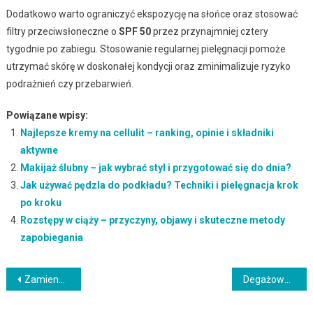
Dodatkowo warto ograniczyć ekspozycję na słońce oraz stosować
filtry przeciwsłoneczne o
SPF 50
przez przynajmniej cztery
tygodnie po zabiegu. Stosowanie regularnej pielęgnacji pomoże
utrzymać skórę w doskonałej kondycji oraz zminimalizuje ryzyko
podrażnień czy przebarwień.
Powiązane wpisy:
Najlepsze kremy na cellulit – ranking, opinie i składniki
aktywne
Makijaż ślubny – jak wybrać styl i przygotować się do dnia?
Jak używać pędzla do podkładu? Techniki i pielęgnacja krok
po kroku
Rozstępy w ciąży – przyczyny, objawy i skuteczne metody
zapobiegania
Nawigacja
Zamienniki rękawicy do samoopalacza – jak je wykorzystać?
Degażowanie włosów – co to jest i jakie niesie korzyści?
wpisu