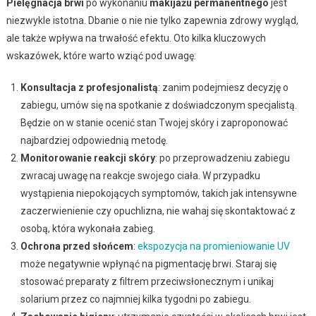
Pielęgnacja brwi
po wykonaniu
makijażu permanentnego
jest
niezwykle istotna. Dbanie o nie nie tylko zapewnia zdrowy wygląd,
ale także wpływa na trwałość efektu. Oto kilka kluczowych
wskazówek, które warto wziąć pod uwagę:
Konsultacja z profesjonalistą
: zanim podejmiesz decyzję o
zabiegu, umów się na spotkanie z doświadczonym specjalistą.
Będzie on w stanie ocenić stan Twojej skóry i zaproponować
najbardziej odpowiednią metodę.
Monitorowanie reakcji skóry
: po przeprowadzeniu zabiegu
zwracaj uwagę na reakcje swojego ciała. W przypadku
wystąpienia niepokojących symptomów, takich jak intensywne
zaczerwienienie czy opuchlizna, nie wahaj się skontaktować z
osobą, która wykonała zabieg.
Ochrona przed słońcem
:
ekspozycja na promieniowanie UV
może negatywnie wpłynąć na pigmentację brwi. Staraj się
stosować preparaty z filtrem przeciwsłonecznym i unikaj
solarium przez co najmniej kilka tygodni po zabiegu.