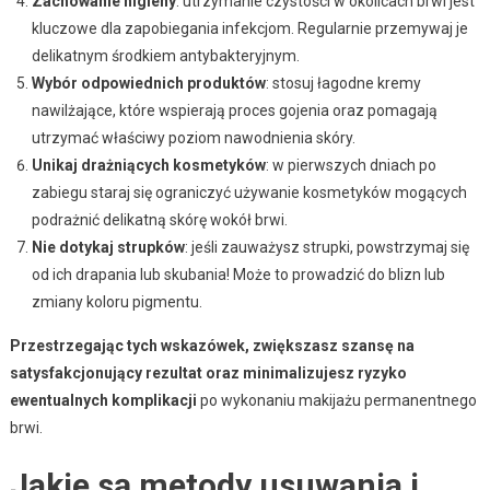
Zachowanie higieny
: utrzymanie czystości w okolicach brwi jest
kluczowe dla zapobiegania infekcjom. Regularnie przemywaj je
delikatnym środkiem antybakteryjnym.
Wybór odpowiednich produktów
: stosuj łagodne kremy
nawilżające, które wspierają proces gojenia oraz pomagają
utrzymać właściwy poziom nawodnienia skóry.
Unikaj drażniących kosmetyków
: w pierwszych dniach po
zabiegu staraj się ograniczyć używanie kosmetyków mogących
podrażnić delikatną skórę wokół brwi.
Nie dotykaj strupków
: jeśli zauważysz strupki, powstrzymaj się
od ich drapania lub skubania! Może to prowadzić do blizn lub
zmiany koloru pigmentu.
Przestrzegając tych wskazówek, zwiększasz szansę na
satysfakcjonujący rezultat oraz minimalizujesz ryzyko
ewentualnych komplikacji
po wykonaniu makijażu permanentnego
brwi.
Jakie są metody usuwania i