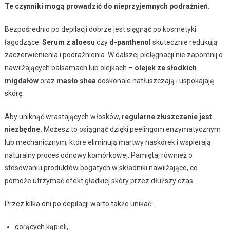
Te czynniki mogą prowadzić do nieprzyjemnych podrażnień.
Bezpośrednio po depilacji dobrze jest sięgnąć po kosmetyki
łagodzące.
Serum z aloesu
czy
d-panthenol
skutecznie redukują
zaczerwienienia i podrażnienia. W dalszej pielęgnacji nie zapomnij o
nawilżających balsamach lub olejkach –
olejek ze słodkich
migdałów
oraz
masło shea
doskonale natłuszczają i uspokajają
skórę.
Aby uniknąć wrastających włosków,
regularne złuszczanie jest
niezbędne.
Możesz to osiągnąć dzięki peelingom enzymatycznym
lub mechanicznym, które eliminują martwy naskórek i wspierają
naturalny proces odnowy komórkowej. Pamiętaj również o
stosowaniu produktów bogatych w składniki nawilżające, co
pomoże utrzymać efekt gładkiej skóry przez dłuższy czas.
Przez kilka dni po depilacji warto także unikać:
gorących kąpieli,