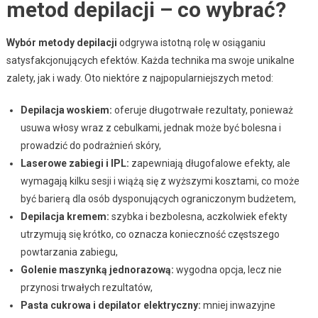
metod depilacji – co wybrać?
Wybór metody depilacji
odgrywa istotną rolę w osiąganiu
satysfakcjonujących efektów. Każda technika ma swoje unikalne
zalety, jak i wady. Oto niektóre z najpopularniejszych metod:
Depilacja woskiem:
oferuje długotrwałe rezultaty, ponieważ
usuwa włosy wraz z cebulkami, jednak może być bolesna i
prowadzić do podrażnień skóry,
Laserowe zabiegi i IPL:
zapewniają długofalowe efekty, ale
wymagają kilku sesji i wiążą się z wyższymi kosztami, co może
być barierą dla osób dysponujących ograniczonym budżetem,
Depilacja kremem:
szybka i bezbolesna, aczkolwiek efekty
utrzymują się krótko, co oznacza konieczność częstszego
powtarzania zabiegu,
Golenie maszynką jednorazową:
wygodna opcja, lecz nie
przynosi trwałych rezultatów,
Pasta cukrowa i depilator elektryczny:
mniej inwazyjne