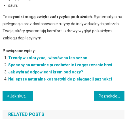
saun.
Te czynniki mogą zwiększać ryzyko podrażnień.
Systematyczna
pielęgnacja oraz dostosowanie rutyny do indywidualnych potrzeb
Twojej skóry gwarantują komfort i zdrowy wygląd po każdym
zabiegu depilacyjnym.
Powiązane wpisy:
Trendy w koloryzacji włosów na ten sezon
Sposoby na naturalne przedłużenie i zagęszczenie brwi
Jak wybrać odpowiedni krem pod oczy?
Najlepsze naturalne kosmetyki do pielęgnacji paznokci
Nawigacja
Jak skutecznie walczyć z przebarwieniami po trądziku?
Paznokcie do fuksjowej sukienki: jakie kolory i techniki wybrać?
wpisu
RELATED POSTS