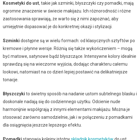
Kosmetyki do ust
, takie jak szminki, błyszczyki czy pomadki, mają
ogromne znaczenie w świecie makijażu. Ich różnorodność i różne
zastosowania sprawiają, że warto się z nimi zapoznać, aby
umiejętnie dopasować je do konkretnej okazji i stylizacji.
Szminki
dostępne są w wielu formach: od klasycznych sztyftów po
kremowe i płynne wersje. Różnią się także wykończeniem – mogą
być matowe, satynowe bądź błyszczące. Intensywne kolory idealnie
sprawdzą się na wieczorne wyjścia, dodając charakteru całemu
lookowi, natomiast na co dzień lepiej postawić na delikatniejsze
tonacje.
Błyszczyki
to świetny sposób na nadanie ustom subtelnego blasku i
doskonale nadają się do codziennego użytku. Odcienie nude
harmonijnie współgrają z innymi elementami makijażu. Można je
stosować zarówno samodzielnie, jak i w połączeniu z pomadkami
dla osiągnięcia jeszcze lepszego efektu.
Pomadki
stanowią kolejny istotny
składnik kosmetyków
do ust.