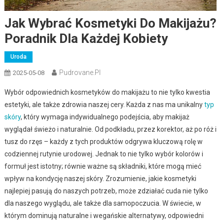
Jak Wybrać Kosmetyki Do Makijażu?
Poradnik Dla Każdej Kobiety
Uroda
Pudrovane.pl
2025-05-08
Wybór odpowiednich kosmetyków do makijażu to nie tylko kwestia
estetyki, ale także zdrowia naszej cery. Każda z nas ma unikalny
typ
skóry
, który wymaga indywidualnego podejścia, aby makijaż
wyglądał świeżo i naturalnie. Od podkładu, przez korektor, aż po róż i
tusz do rzęs – każdy z tych produktów odgrywa kluczową rolę w
codziennej rutynie urodowej. Jednak to nie tylko wybór kolorów i
formuł jest istotny; równie ważne są składniki, które mogą mieć
wpływ na kondycję naszej skóry. Zrozumienie, jakie kosmetyki
najlepiej pasują do naszych potrzeb, może zdziałać cuda nie tylko
dla naszego wyglądu, ale także dla samopoczucia. W świecie, w
którym dominują naturalne i wegańskie alternatywy, odpowiedni