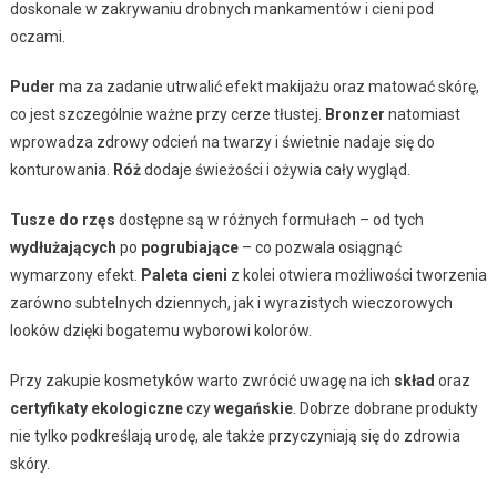
doskonale w zakrywaniu drobnych mankamentów i cieni pod
oczami.
Puder
ma za zadanie utrwalić efekt makijażu oraz matować skórę,
co jest szczególnie ważne przy cerze tłustej.
Bronzer
natomiast
wprowadza zdrowy odcień na twarzy i świetnie nadaje się do
konturowania.
Róż
dodaje świeżości i ożywia cały wygląd.
Tusze do rzęs
dostępne są w różnych formułach – od tych
wydłużających
po
pogrubiające
– co pozwala osiągnąć
wymarzony efekt.
Paleta cieni
z kolei otwiera możliwości tworzenia
zarówno subtelnych dziennych, jak i wyrazistych wieczorowych
looków dzięki bogatemu wyborowi kolorów.
Przy zakupie kosmetyków warto zwrócić uwagę na ich
skład
oraz
certyfikaty ekologiczne
czy
wegańskie
. Dobrze dobrane produkty
nie tylko podkreślają urodę, ale także przyczyniają się do zdrowia
skóry.