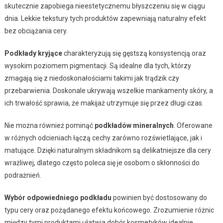
skutecznie zapobiega nieestetycznemu błyszczeniu się w ciągu
dnia. Lekkie tekstury tych produktów zapewniają naturalny efekt
bez obciążania cery.
Podkłady kryjące
charakteryzują się gęstszą konsystencją oraz
wysokim poziomem pigmentacji. Są idealne dla tych, którzy
zmagają się z niedoskonałościami takimi jak trądzik czy
przebarwienia. Doskonale ukrywają wszelkie mankamenty skóry, a
ich trwałość sprawia, że makijaż utrzymuje się przez długi czas.
Nie można również pominąć
podkładów mineralnych
. Oferowane
w różnych odcieniach łączą cechy zarówno rozświetlające, jak i
matujące. Dzięki naturalnym składnikom są delikatniejsze dla cery
wrażliwej, dlatego często poleca się je osobom o skłonności do
podrażnień.
Wybór odpowiedniego podkładu
powinien być dostosowany do
typu cery oraz pożądanego efektu końcowego. Zrozumienie różnic
między tymi produktami ułatwia dobór kosmetyków idealnie