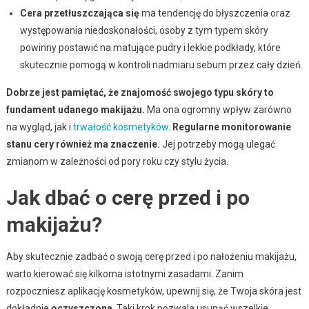
Cera przetłuszczająca się
ma tendencję do błyszczenia oraz
występowania niedoskonałości, osoby z tym typem skóry
powinny postawić na matujące pudry i lekkie podkłady, które
skutecznie pomogą w kontroli nadmiaru sebum przez cały dzień.
Dobrze jest pamiętać, że znajomość swojego typu skóry to
fundament udanego makijażu.
Ma ona ogromny wpływ zarówno
na wygląd, jak i
trwałość kosmetyków
.
Regularne monitorowanie
stanu cery również ma znaczenie.
Jej potrzeby mogą ulegać
zmianom w zależności od pory roku czy stylu życia.
Jak dbać o cerę przed i po
makijażu?
Aby skutecznie zadbać o swoją cerę przed i po nałożeniu makijażu,
warto kierować się kilkoma istotnymi zasadami. Zanim
rozpoczniesz aplikację kosmetyków, upewnij się, że Twoja skóra jest
dokładnie
oczyszczona
. Taki krok pozwala usunąć wszelkie