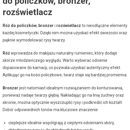
do policzków, bronzer,
rozświetlacz
Róż do policzków
,
bronzer
i
rozświetlacz
to nieodłączne elementy
każdej kosmetyczki. Dzięki nim można uzyskać efekt świeżości oraz
pięknie wymodelować rysy twarzy.
Róż
wprowadza do makijażu naturalny rumieniec, który dodaje
skórze młodzieńczego wyglądu. Warto wybierać odcienie
dopasowane do karnacji, co pozwala uzyskać autentyczny efekt.
Aplikując go na kości policzkowe, twarz staje się bardziej promienna.
Bronzer
jest natomiast idealnym rozwiązaniem do konturowania,
ponieważ nadaje twarzy głębię. Nakładając go na linię żuchwy oraz
skronie, można optycznie wyszczuplić rysy i podkreślić ich kształt.
Dobór odpowiednich tonów ma kluczowe znaczenie:
cieplejsze idealnie współgrają z ciepłymi odcieniami skóry,
chłodniejsze pasują do chłodnych typów urody.