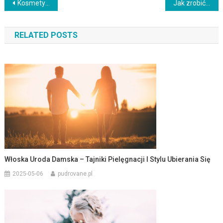
Nawigacja
Kosmetyki hipoalergiczne: Co wiedzieć i jak je wybierać?
Jak zrobić naturalny krem do rąk DIY? Przepisy i porady
wpisu
RELATED POSTS
Włoska Uroda Damska – Tajniki Pielęgnacji I Stylu Ubierania Się
2025-05-06
pudrovane.pl