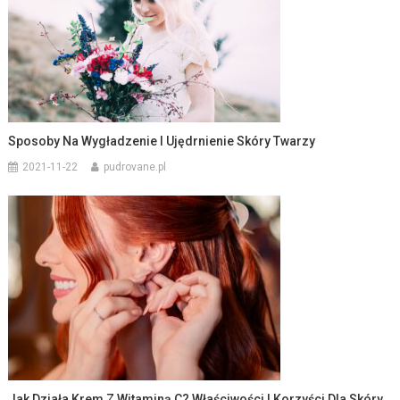
Sposoby Na Wygładzenie I Ujędrnienie Skóry Twarzy
2021-11-22
pudrovane.pl
Jak Działa Krem Z Witaminą C? Właściwości I Korzyści Dla Skóry