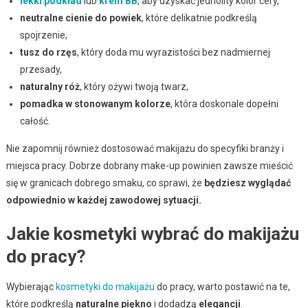
lekki podkład
lub
krem BB
, aby uzyskać jednolity kolor cery,
neutralne cienie do powiek
, które delikatnie podkreślą
spojrzenie,
tusz do rzęs
, który doda mu wyrazistości bez nadmiernej
przesady,
naturalny róż
, który ożywi twoją twarz,
pomadka w stonowanym kolorze
, która doskonale dopełni
całość.
Nie zapomnij również dostosować makijażu do specyfiki branży i
miejsca pracy. Dobrze dobrany make-up powinien zawsze mieścić
się w granicach dobrego smaku, co sprawi, że
będziesz wyglądać
odpowiednio w każdej zawodowej sytuacji.
Jakie kosmetyki wybrać do makijażu
do pracy?
Wybierając
kosmetyki do makijażu
do pracy, warto postawić na te,
które podkreślą
naturalne piękno
i dodadzą
elegancji
.