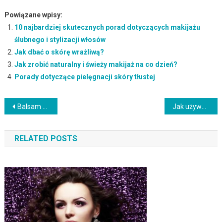
Powiązane wpisy:
10 najbardziej skutecznych porad dotyczących makijażu
ślubnego i stylizacji włosów
Jak dbać o skórę wrażliwą?
Jak zrobić naturalny i świeży makijaż na co dzień?
Porady dotyczące pielęgnacji skóry tłustej
Nawigacja
Balsam do opalania SPF 50 – jak skutecznie chronić skórę?
Jak używać beauty blendera? Praktyczny przewodnik krok po kroku
wpisu
RELATED POSTS