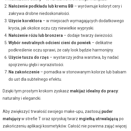
Nałożenie podkładu lub kremu BB
– wyrównuje koloryt cery i
zakrywa drobne niedoskonałości.
Użycie korektora
– w miejscach wymagających dodatkowego
krycia, jak okolice oczu czy niewielkie wypryski.
Nałożenie różu lub bronzera
– dodaje twarzy świeżości.
Wybór neutralnych odcieni cieni do powiek
– delikatne
podkreślenie oczu sprawi, że cały look będzie harmonijny.
Użycie tuszu do rzęs
– wystarczy jedna warstwa, by nadać
spojrzeniu głębi i wyrazistości.
Na zakończenie
– pomadka w stonowanym kolorze lub balsam
do ust dla subtelnego efektu.
Dzięki tym prostym krokom zyskasz
makijaż idealny do pracy
:
naturalny i elegancki.
Aby zwiększyć trwałość swojego make-upu, zastosuj
puder
matujący
w strefie T oraz spryskaj twarz
mgiełką utrwalającą
po
zakończeniu aplikacji kosmetyków. Całość nie powinna zająć więcej