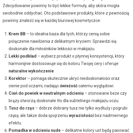
Zdecydowanie powinny to być lekkie formuły, aby skóra mogła
swobodnie oddychać. Oto podstawowe produkty, które z pewnością
powinny znaleźć się w każdej biurowej kosmetyczce:
Krem BB
– to idealna baza dla tych, którzy cenią sobie
połączenie nawilżenia z delikatnym kryciem. Sprawdzi się
doskonale dla miłośników lekkości w makijażu.
Lekki podkład
– wybierz produkt o płynnej konsystencji, który
harmonijnie dostosowuje się do koloru Twojej cery i oferuje
naturalne wykończenie
.
Korektor
– pomaga skutecznie ukryć niedoskonałości oraz
cienie pod oczami, nadając
świeżość
całemu wyglądowi.
Cień do powiek w neutralnym odcieniu
– stonowane beże czy
brązy stworzą doskonałe tło dla subtelnego makijażu oczu.
Tusz do rzęs
– dobrze dobrany tusz nie tylko wydłuży i pogrubi
rzęsy, ale także doda spojrzeniu
wyrazistości
bez nadmiernego
efektu.
Pomadka w odcieniu nude
– delikatne kolory ust będą pasować