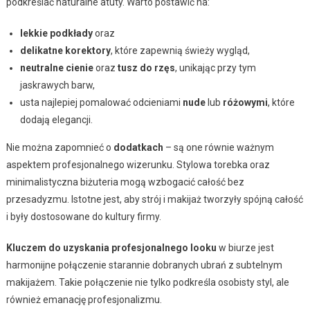
podkreślać naturalne atuty. Warto postawić na:
lekkie podkłady
oraz
delikatne korektory
, które zapewnią świeży wygląd,
neutralne cienie
oraz
tusz do rzęs
, unikając przy tym
jaskrawych barw,
usta najlepiej pomalować odcieniami
nude
lub
różowymi
, które
dodają elegancji.
Nie można zapomnieć o
dodatkach
– są one równie ważnym
aspektem profesjonalnego wizerunku. Stylowa torebka oraz
minimalistyczna biżuteria mogą wzbogacić całość bez
przesadyzmu. Istotne jest, aby strój i makijaż tworzyły spójną całość
i były dostosowane do kultury firmy.
Kluczem do uzyskania profesjonalnego looku
w biurze jest
harmonijne połączenie starannie dobranych ubrań z subtelnym
makijażem. Takie połączenie nie tylko podkreśla osobisty styl, ale
również emanację profesjonalizmu.