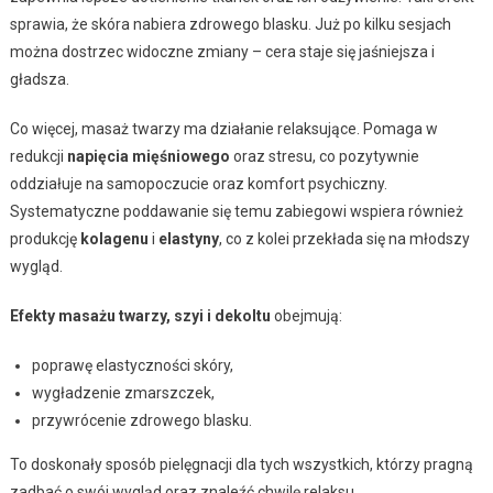
sprawia, że skóra nabiera zdrowego blasku. Już po kilku sesjach
można dostrzec widoczne zmiany – cera staje się jaśniejsza i
gładsza.
Co więcej, masaż twarzy ma działanie relaksujące. Pomaga w
redukcji
napięcia mięśniowego
oraz stresu, co pozytywnie
oddziałuje na samopoczucie oraz komfort psychiczny.
Systematyczne poddawanie się temu zabiegowi wspiera również
produkcję
kolagenu
i
elastyny
, co z kolei przekłada się na młodszy
wygląd.
Efekty masażu twarzy, szyi i dekoltu
obejmują:
poprawę elastyczności skóry,
wygładzenie zmarszczek,
przywrócenie zdrowego blasku.
To doskonały sposób pielęgnacji dla tych wszystkich, którzy pragną
zadbać o swój wygląd oraz znaleźć chwilę relaksu.