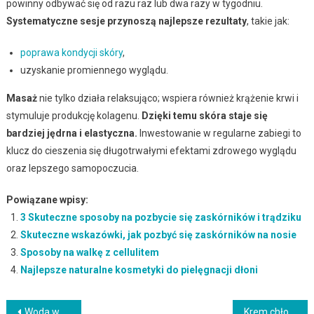
powinny odbywać się od razu raz lub dwa razy w tygodniu.
Systematyczne sesje przynoszą najlepsze rezultaty
, takie jak:
poprawa kondycji skóry
,
uzyskanie promiennego wyglądu.
Masaż
nie tylko działa relaksująco; wspiera również krążenie krwi i
stymuluje produkcję kolagenu.
Dzięki temu skóra staje się
bardziej jędrna i elastyczna.
Inwestowanie w regularne zabiegi to
klucz do cieszenia się długotrwałymi efektami zdrowego wyglądu
oraz lepszego samopoczucia.
Powiązane wpisy:
3 Skuteczne sposoby na pozbycie się zaskórników i trądziku
Skuteczne wskazówki, jak pozbyć się zaskórników na nosie
Sposoby na walkę z cellulitem
Najlepsze naturalne kosmetyki do pielęgnacji dłoni
Nawigacja
Woda w kosmetykach – klucz do skutecznej pielęgnacji skóry
Krem chłodzący po opalaniu – dlaczego warto go stosować?