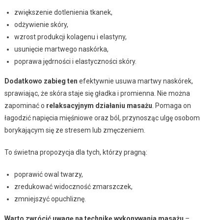
zwiększenie dotlenienia tkanek,
odżywienie skóry,
wzrost produkcji kolagenu i elastyny,
usunięcie martwego naskórka,
poprawa jędrności i elastyczności skóry.
Dodatkowo zabieg ten
efektywnie usuwa martwy naskórek,
sprawiając, że skóra staje się gładka i promienna. Nie można
zapominać o
relaksacyjnym działaniu masażu
. Pomaga on
łagodzić napięcia mięśniowe oraz ból, przynosząc ulgę osobom
borykającym się ze stresem lub zmęczeniem.
To świetna propozycja dla tych, którzy pragną:
poprawić owal twarzy,
zredukować widoczność zmarszczek,
zmniejszyć opuchliznę.
Warto zwrócić uwagę na technikę wykonywania masażu
–