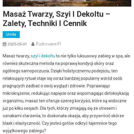
Masaż Twarzy, Szyi I Dekoltu –
Zalety, Techniki I Cennik
Uroda
Pudrovane.pl
2025-05-01
Masaż twarzy,
szyi i dekoltu
to nie tylko luksusowy zabieg w spa, ale
również skuteczna metoda na poprawę kondycji skóry oraz
ogólnego samopoczucia. Dzięki holistycznemu podejściu, ten
relaksujący rytuał staje się coraz bardziej popularny wśród osób
pragnących zadbać o swój wygląd i zdrowie. Poprawiając
mikrokrążenie, redukując napięcie oraz wspomagając detoksykację
organizmu, masaż ten oferuje szereg korzyści, które są widoczne
już po kilku sesjach. Dla tych, którzy zmagają się ze stresem i
oznakami starzenia, to doskonała okazja, aby przywrócić skórze
blask i elastyczność. Czy jesteś gotów odkryć tajemnice tego
wyjątkowego zabiegu?