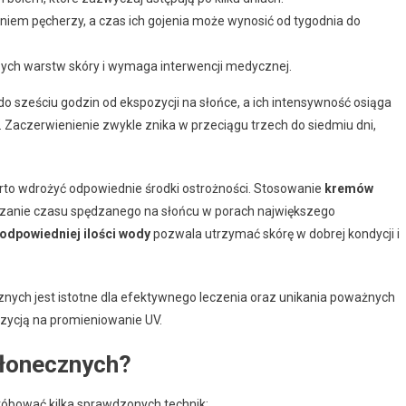
niem pęcherzy, a czas ich gojenia może wynosić od tygodnia do
ych warstw skóry i wymaga interwencji medycznej.
do sześciu godzin od ekspozycji na słońce, a ich intensywność osiąga
 Zaczerwienienie zwykle znika w przeciągu trzech do siedmiu dni,
to wdrożyć odpowiednie środki ostrożności. Stosowanie
kremów
zanie czasu spędzanego na słońcu w porach największego
 odpowiedniej ilości wody
pozwala utrzymać skórę w dobrej kondycji i
ych jest istotne dla efektywnego leczenia oraz unikania poważnych
ycją na promieniowanie UV.
słonecznych?
óbować kilka sprawdzonych technik: