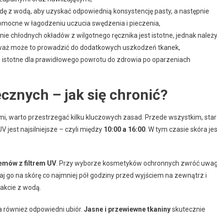
dę z wodą, aby uzyskać odpowiednią konsystencję pasty, a następnie
pomocne w łagodzeniu uczucia swędzenia i pieczenia,
ie chłodnych okładów z wilgotnego ręcznika jest istotne, jednak należ
eważ może to prowadzić do dodatkowych uszkodzeń tkanek,
e istotne dla prawidłowego powrotu do zdrowia po oparzeniach
cznych – jak się chronić?
i, warto przestrzegać kilku kluczowych zasad. Przede wszystkim, star
 jest najsilniejsze – czyli między
10:00 a 16:00
. W tym czasie skóra jes
emów z filtrem UV
. Przy wyborze kosmetyków ochronnych zwróć uwa
aj go na skórę co najmniej pół godziny przed wyjściem na zewnątrz i
takcie z wodą.
a również odpowiedni ubiór.
Jasne i przewiewne tkaniny
skutecznie