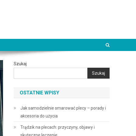
Szukaj
Szukaj
OSTATNIE WPISY
Jak samodzielnie smarować plecy – porady i
akcesoria do użycia
Trądzik na plecach: przyczyny, objawy i
skuteczne leczenie