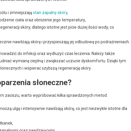
bólu i zmniejszają
stan zapalny skóry
,
zenie ciała oraz obniżenie jego temperatury,
eneracji skóry, dlatego istotne jest picie dużej ilości wody, co
ecznie nawilżają skórę i przyspieszają jej odbudowę po podrażnieniach.
rowadzić do infekcji oraz wydłużyć czas leczenia. Należy także
rudniać wymianę cieplną i zwiększać uczucie dyskomfortu. Dzięki tym
necznych i wspierać szybszą regenerację skóry.
oparzenia słoneczne?
ym zaciszu, warto wypróbować kilka sprawdzonych metod:
oszą ulgę i intensywnie nawilżają skórę, co jest niezwykle istotne dla
 tkanek,
zapalnymi oraz nawilżającymi,