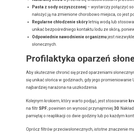
Pasta z sody oczyszczonej
– wystarczy połączyć so
nałożyć ją na zmienione chorobowo miejsca, co jest 
Regularne chłodzenie skóry
letnią wodą lub stosowan
unikać bezpośredniego kontaktu lodu ze skórą, poni
Odpowiednie nawodnienie organizmu
jest niezwykl
słonecznych.
Profilaktyka oparzeń słone
Aby skutecznie chronić się przed oparzeniami słonecznym
się unikać słońca w godzinach, gdy jego promieniowanie UV
najbardziej narażona na uszkodzenia.
Kolejnym krokiem, który warto podjąć, jest stosowanie
kr
na filtr
SPF
; powinien on wynosić przynajmniej
30
. Nakład
pamiętaj o reaplikacji co dwie godziny lub po każdym kon
Oprócz filtrów przeciwsłonecznych, istotne znaczenie m