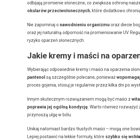
odbijają promienie słoneczne, co zwiększa ochronę nasz
okularów przeciwsłonecznych
, które dodatkowo chronią
Nie zapominaj o
nawodnieniu organizmu
oraz diecie bo
oraz jej naturalną odporność na promieniowanie UV. Reg
ryzyko oparzeń słonecznych.
Jakie kremy i maści na oparze
Wybierając odpowiednie kremy i maści na oparzenia słon
pantenol
są szczególnie polecane, ponieważ
wspomagają
proces gojenia, stosuj je regularnie przez kilka dni po wy
Innym skutecznym rozwiązaniem mogą być maści z
wit
poprawia jej ogólną kondycję
. Warto również rozważyć
przynoszą ulgę w bólu.
Unikaj natomiast bardzo tłustych maści – mogą one bow
Lepiej postawić na lekkie formuły, które
szybko się wchła