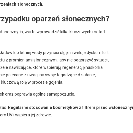
rzeniach słonecznych
.
przypadku oparzeń słonecznych?
 słonecznych, warto wprowadzić kilka kluczowych metod
dów lub letniej wody przynosi ulgę i niweluje dyskomfort,
tu z promieniami słonecznymi, aby nie pogorszyć sytuacji,
żele nawilżające, które wspierają regenerację naskórka,
nie polecane z uwagi na swoje łagodzące działanie,
kluczową rolę w procesie gojenia.
anek oraz poprawia ogólne samopoczucie.
zas.
Regularne stosowanie kosmetyków z filtrem przeciwsłoneczn
m UV i wspiera jej zdrowie.