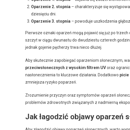
Oparzenie 2. stopnia
– charakteryzuje się występowa
dziesięciu dni.
Oparzenie 3. stopnia
– powoduje uszkodzenia głębsz
Pierwsze oznaki oparzeń mogą pojawić się już po trzech 
szczyt w ciągu dwunastu do dwudziestu czterech godzin.
jednak gojenie pęcherzy trwa nieco dłużej.
Aby skutecznie zapobiegać oparzeniom słonecznym, war
przeciwsłonecznych z wysokim filtrem UV
oraz ogranic
nasłonecznienia to kluczowe działania. Dodatkowo
picie
zmniejsza ryzyko poparzeń.
Zrozumienie przyczyn oraz symptomów oparzeń słoneczn
problemów zdrowotnych związanych z nadmierną ekspoz
Jak łagodzić objawy oparzeń 
Aby złagodzić objawy poparzeń słonecznych, warto wypr