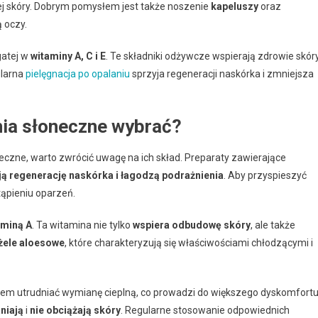
ej skóry. Dobrym pomysłem jest także noszenie
kapeluszy
oraz
 oczy.
gatej w
witaminy A, C i E
. Te składniki odżywcze wspierają zdrowie skór
ularna
pielęgnacja po opalaniu
sprzyja regeneracji naskórka i zmniejsza
nia słoneczne wybrać?
eczne, warto zwrócić uwagę na ich skład. Preparaty zawierające
 regenerację naskórka i łagodzą podrażnienia
. Aby przyspieszyć
stąpieniu oparzeń.
aminą A
. Ta witamina nie tylko
wspiera odbudowę skóry
, ale także
żele aloesowe
, które charakteryzują się właściwościami chłodzącymi i
iem utrudniać wymianę cieplną, co prowadzi do większego dyskomfortu
niają
i
nie obciążają skóry
. Regularne stosowanie odpowiednich