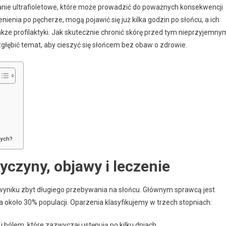
anie ultrafioletowe, które może prowadzić do poważnych konsekwencji
enia po pęcherze, mogą pojawić się już kilka godzin po słońcu, a ich
także profilaktyki. Jak skutecznie chronić skórę przed tym nieprzyjemny
głębić temat, aby cieszyć się słońcem bez obaw o zdrowie.
nych?
yczyny, objawy i leczenie
 wyniku zbyt długiego przebywania na słońcu. Głównym sprawcą jest
a około 30% populacji. Oparzenia klasyfikujemy w trzech stopniach:
 bólem, które zazwyczaj ustępują po kilku dniach.