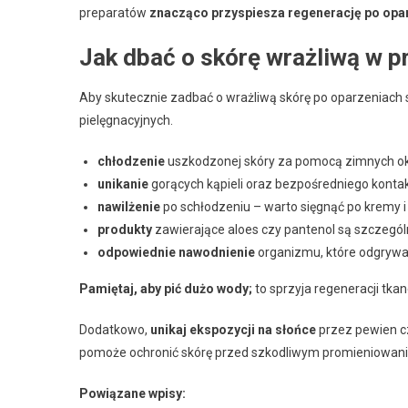
preparatów
znacząco przyspiesza regenerację po opa
Jak dbać o skórę wrażliwą w 
Aby skutecznie zadbać o wrażliwą skórę po oparzeniach
pielęgnacyjnych.
chłodzenie
uszkodzonej skóry za pomocą zimnych okła
unikanie
gorących kąpieli oraz bezpośredniego kontak
nawilżenie
po schłodzeniu – warto sięgnąć po kremy i 
produkty
zawierające aloes czy pantenol są szczegól
odpowiednie nawodnienie
organizmu, które odgrywa 
Pamiętaj, aby pić dużo wody;
to sprzyja regeneracji tk
Dodatkowo,
unikaj ekspozycji na słońce
przez pewien c
pomoże ochronić skórę przed szkodliwym promieniowanie
Powiązane wpisy: