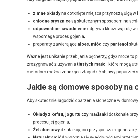
zimne okłady
na dotknięte miejsca przynoszą ulgę w 
chłodne prysznice
są skutecznym sposobem na schłod
odpowiednie nawodnienie
odgrywa kluczową rolę w reg
wspomaga proces gojenia,
preparaty zawierające
aloes
,
miód
czy
pantenol
skut
Ważne jest unikanie przebijania pęcherzy, gdyż może to p
zrezygnować z używania
tłustych maści
, które mogą ut
metodom można znacząco złagodzić objawy poparzeń sło
Jakie są domowe sposoby na 
Aby skutecznie łagodzić oparzenia słoneczne w domow
Okłady z kefiru, jogurtu czy maślanki
doskonale przyn
procesu jej gojenia,
Żel aloesowy
działa kojąco i przyspiesza regenerację
Naturalny miód
wyróżnia się właściwościami przeciw