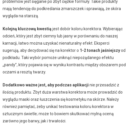
problemów jest sięganie po zbyt ciężkie formuły. Takie produkty
mają tendencję do podkreślania zmarszczek i sprawiają, że skóra
wygląda na starszą.
Kolejną kluczową kwestią
jest dobór koloru korektora. Wybierając
odcień, który jest zbyt ciemny lub jasny w porównaniu do naszej
karnacji, łatwo można uzyskać nienaturalny efekt. Eksperci
sugerują, aby decydować się na korektor o
1-2 tonach jaśniejszy
od
podkładu. Taki wybór pomoże uniknąć niepożądanego efektu
„pandy”, który pojawia się w wyniku kontrastu między obszarem pod
oczami a resztą twarzy.
Dodatkowo ważne jest, aby podczas aplikacji
nie przesadzić z
ilością produktu. Zbyt duża warstwa korektora może prowadzić do
wyglądu maski oraz łuszczenia się kosmetyku na skórze. Należy
również pamiętać, żeby unikać testowania koloru korektora w
sztucznym świetle; może to bowiem skutkować mylną oceną
zarówno jego barwy, jak i trwałości.