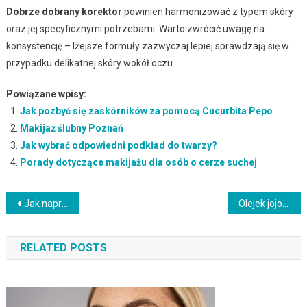
Dobrze dobrany korektor
powinien harmonizować z typem skóry
oraz jej specyficznymi potrzebami. Warto zwrócić uwagę na
konsystencję – lżejsze formuły zazwyczaj lepiej sprawdzają się w
przypadku delikatnej skóry wokół oczu.
Powiązane wpisy:
Jak pozbyć się zaskórników za pomocą Cucurbita Pepo
Makijaż ślubny Poznań
Jak wybrać odpowiedni podkład do twarzy?
Porady dotyczące makijażu dla osób o cerze suchej
Nawigacja
Jak naprawić pokruszony cień do powiek: praktyczny przewodnik
Olejek jojoba na włosy – właściwości, zastosowanie i efekty
wpisu
RELATED POSTS