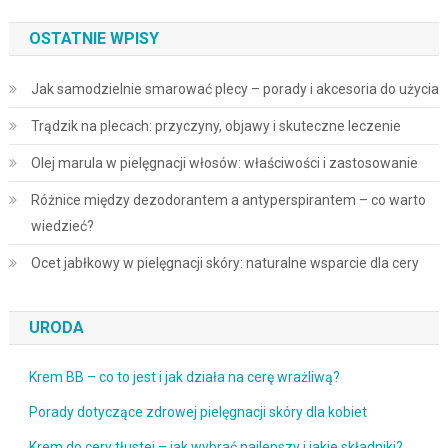
OSTATNIE WPISY
Jak samodzielnie smarować plecy – porady i akcesoria do użycia
Trądzik na plecach: przyczyny, objawy i skuteczne leczenie
Olej marula w pielęgnacji włosów: właściwości i zastosowanie
Różnice między dezodorantem a antyperspirantem – co warto
wiedzieć?
Ocet jabłkowy w pielęgnacji skóry: naturalne wsparcie dla cery
URODA
Krem BB – co to jest i jak działa na cerę wrażliwą?
Porady dotyczące zdrowej pielęgnacji skóry dla kobiet
Krem do cery tłustej – jak wybrać najlepszy i jakie składniki?