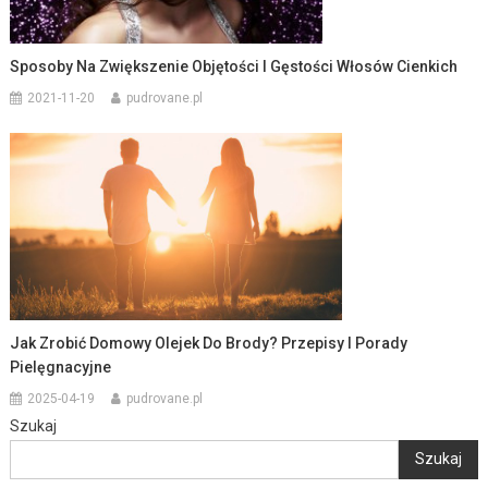
Sposoby Na Zwiększenie Objętości I Gęstości Włosów Cienkich
2021-11-20
pudrovane.pl
Jak Zrobić Domowy Olejek Do Brody? Przepisy I Porady
Pielęgnacyjne
2025-04-19
pudrovane.pl
Szukaj
Szukaj