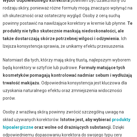
Wybór odpowiedniego korektora
powinien być uzależniony od
rodzaju skóry, ponieważ różne formuły mogą znacząco wpłynąć na
ich skuteczność oraz ostateczny wygląd. Osoby z cerą suchą
powinny postawić na nawilżające korektory w kremie lub płynne.
Te
produkty nie tylko skutecznie maskują niedoskonałości, ale
także dostarczają skórze potrzebnej wilgoci i odżywienia.
Ich
lżejsza konsystencja sprawia, że unikamy efektu przesuszenia.
Natomiast dla tych, którzy mają skórę tłustą, najlepszym wyborem
będą korektory w sztyfcie lub pudrowe.
Formuły matujące tych
kosmetyków pomagają kontrolować nadmiar sebum i wydłużają
trwałość makijażu.
Odpowiednia konsystencja jest kluczowa dla
uzyskania naturalnego efektu oraz zmniejszenia widoczności
porów.
Osoby z wrażliwą skórą powinny zwrócić szczególną uwagę na
skład używanych korektorów.
Istotne jest, aby wybierać
produkty
hipoalergiczne
oraz wolne od drażniących substancji.
Dzięki
odpowiedniemu dopasowaniu korektora do swojego typu cery