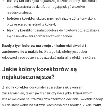
cielisty korektor
jest najbardziej wszechstronny i doskonale
sprawdza się na co dzień, pomagając ukryć wszelkie
niedoskonałości,
fioletowy korektor
skutecznie neutralizuje żółte tony skóry,
przywracając jej jednolity koloryt,
błękitny korektor
działa podobnie do fioletowego, lecz skupia
się na niwelowaniu pomarańczowych tonów.
Każdy z tych kolorów ma swoje unikalne właściwości i
zastosowanie w makijażu.
Dlatego tak istotny jest dobór
odpowiedniego odcienia, by uzyskać naturalny efekt na skórze.
Jakie kolory korektorów są
najskuteczniejsze?
Zielony korektor
doskonale radzi sobie z ukrywaniem
zaczerwienień, takich jak trądzik czy naczynka. Dzięki swoim
właściwościom neutralizującym czerwone odcienie, świetnie nadaje
się do stosowania na skrzydełkach nosa oraz brodzie. Z kolei
żółty