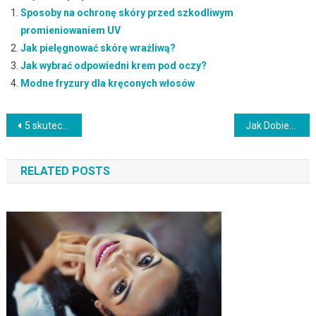
Sposoby na ochronę skóry przed szkodliwym
promieniowaniem UV
Jak pielęgnować skórę wrażliwą?
Jak wybrać odpowiedni krem pod oczy?
Modne fryzury dla kręconych włosów
Nawigacja
5 skutecznych porad, dzięki którym Twój makijaż będzie wyglądał naturalnie
Jak Dobierać Kolor Włosów do Typu Urody: Poradnik dla Wiosennych Odmian
wpisu
RELATED POSTS