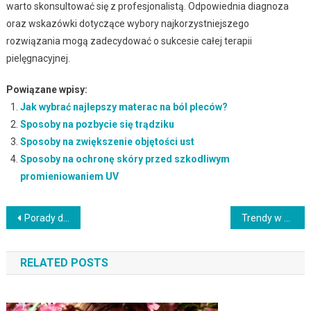
warto skonsultować się z profesjonalistą. Odpowiednia diagnoza
oraz wskazówki dotyczące wybory najkorzystniejszego
rozwiązania mogą zadecydować o sukcesie całej terapii
pielęgnacyjnej.
Powiązane wpisy:
Jak wybrać najlepszy materac na ból pleców?
Sposoby na pozbycie się trądziku
Sposoby na zwiększenie objętości ust
Sposoby na ochronę skóry przed szkodliwym
promieniowaniem UV
Nawigacja
Porady dotyczące pielęgnacji skóry dojrzałej
Trendy w manicure na sezon letni
wpisu
RELATED POSTS