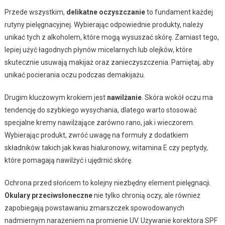
Przede wszystkim,
delikatne oczyszczanie
to fundament każdej
rutyny pielęgnacyjnej. Wybierając odpowiednie produkty, należy
unikać tych z alkoholem, które mogą wysuszać skórę. Zamiast tego,
lepiej użyć łagodnych płynów micelarnych lub olejków, które
skutecznie usuwają makijaż oraz zanieczyszczenia. Pamiętaj, aby
unikać pocierania oczu podczas demakijażu.
Drugim kluczowym krokiem jest
nawilżanie
. Skóra wokół oczu ma
tendencję do szybkiego wysychania, dlatego warto stosować
specjalne kremy nawilżające zarówno rano, jak i wieczorem.
Wybierając produkt, zwróć uwagę na formuły z dodatkiem
składników takich jak kwas hialuronowy, witamina E czy peptydy,
które pomagają nawilżyć i ujędrnić skórę.
Ochrona przed słońcem to kolejny niezbędny element pielęgnacji.
Okulary przeciwsłoneczne
nie tylko chronią oczy, ale również
zapobiegają powstawaniu zmarszczek spowodowanych
nadmiernym narażeniem na promienie UV. Używanie korektora SPF