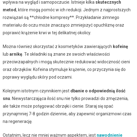
wpływa na wygląd i samopoczucie. Istnieje kilka
skutecznych
metod
, które mogą pomóc w ich redukcji. Jednym z najprostszych
rozwiązań są **chłodne kompresy**. Przykładanie zimnego
materiału do oczu może znacząco zmniejszyć opuchliznę oraz
poprawić krążenie krwi w tej delikatnej okolicy.
Można również skorzystać z kosmetyków zawierających
kofeinę
lub
arnikę
. Te składniki są znane ze swoich właściwości
przeciwzapalnych i mogą skutecznie redukować widoczność cieni
oraz obrzęków. Kofeina stymuluje krążenie, co przyczynia się do
poprawy wyglądu skóry pod oczami.
Kolejnym istotnym czynnikiem jest
dbanie o odpowiednią ilość
snu
. Niewystarczająca ilość snu nie tylko prowadzi do zmęczenia,
ale także może potęgować obrzęki i cienie. Staraj się spać
przynajmniej 7-8 godzin dziennie, aby zapewnić organizmowi czas
na regenerację.
Ostatnim, lecz nie mniej ważnym aspektem, jest
nawodnienie