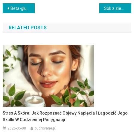
Nawigacja
Beta-glukan w suplementacji i pielęgnacji: naturalne wsparcie odporności i skóry oraz zasady bezpiecznego stosowania
Sok z ziemniaka na zmarszczki: naturalne działanie i bezpieczne sposoby stosowania w pielęgnacji skóry
wpisu
RELATED POSTS
Stres A Skóra: Jak Rozpoznać Objawy Napięcia I Łagodzić Jego
Skutki W Codziennej Pielęgnacji
2026-05-08
pudrovane.pl