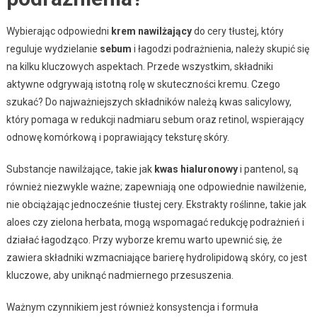
Wybierając odpowiedni
krem nawilżający
do cery tłustej, który
reguluje wydzielanie
sebum
i łagodzi podrażnienia, należy skupić się
na kilku kluczowych aspektach. Przede wszystkim, składniki
aktywne odgrywają istotną rolę w skuteczności kremu. Czego
szukać? Do najważniejszych składników należą kwas salicylowy,
który pomaga w redukcji nadmiaru sebum oraz retinol, wspierający
odnowę komórkową i poprawiający teksturę skóry.
Substancje nawilżające, takie jak
kwas hialuronowy
i pantenol, są
również niezwykle ważne; zapewniają one odpowiednie nawilżenie,
nie obciążając jednocześnie tłustej cery. Ekstrakty roślinne, takie jak
aloes czy zielona herbata, mogą wspomagać redukcję podrażnień i
działać łagodząco. Przy wyborze kremu warto upewnić się, że
zawiera składniki wzmacniające barierę hydrolipidową skóry, co jest
kluczowe, aby uniknąć nadmiernego przesuszenia.
Ważnym czynnikiem jest również konsystencja i formuła