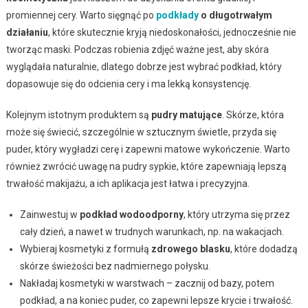
promiennej cery. Warto sięgnąć po
podkłady
o długotrwałym
działaniu
, które skutecznie kryją niedoskonałości, jednocześnie nie
tworząc maski. Podczas robienia zdjęć ważne jest, aby skóra
wyglądała naturalnie, dlatego dobrze jest wybrać podkład, który
dopasowuje się do odcienia cery i ma lekką konsystencję.
Kolejnym istotnym produktem są
pudry matujące
. Skórze, która
może się świecić, szczególnie w sztucznym świetle, przyda się
puder, który wygładzi cerę i zapewni matowe wykończenie. Warto
również zwrócić uwagę na pudry sypkie, które zapewniają lepszą
trwałość makijażu, a ich aplikacja jest łatwa i precyzyjna.
Zainwestuj w
podkład wodoodporny
, który utrzyma się przez
cały dzień, a nawet w trudnych warunkach, np. na wakacjach.
Wybieraj kosmetyki z formułą
zdrowego blasku
, które dodadzą
skórze świeżości bez nadmiernego połysku.
Nakładaj kosmetyki w warstwach – zacznij od bazy, potem
podkład, a na koniec puder, co zapewni lepsze krycie i trwałość.