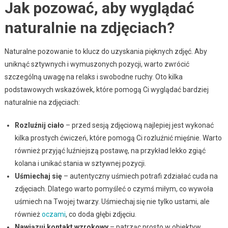
Jak pozować, aby wyglądać
naturalnie na zdjęciach?
Naturalne pozowanie to klucz do uzyskania pięknych zdjęć. Aby
uniknąć sztywnych i wymuszonych pozycji, warto zwrócić
szczególną uwagę na relaks i swobodne ruchy. Oto kilka
podstawowych wskazówek, które pomogą Ci wyglądać bardziej
naturalnie na zdjęciach:
Rozluźnij ciało
– przed sesją zdjęciową najlepiej jest wykonać
kilka prostych ćwiczeń, które pomogą Ci rozluźnić mięśnie. Warto
również przyjąć luźniejszą postawę, na przykład lekko zgiąć
kolana i unikać stania w sztywnej pozycji.
Uśmiechaj się
– autentyczny uśmiech potrafi zdziałać cuda na
zdjęciach. Dlatego warto pomyśleć o czymś miłym, co wywoła
uśmiech na Twojej twarzy. Uśmiechaj się nie tylko ustami, ale
również
oczami
, co doda głębi zdjęciu.
Nawiązuj kontakt wzrokowy
– patrząc prosto w obiektyw,