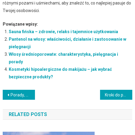
różnymi pozami i uśmiechami, aby znaleźć to, co najlepiej pasuje do
Twojej osobowości.
Powiązane wpisy:
Sauna fińska – zdrowie, relaks i tajemnice użytkowania
Pantenol na włosy: właściwości, działanie i zastosowanie w
pielęgnacji
Włosy średnioporowate: charakterystyka, pielęgnacja i
porady
Kosmetyki hipoalergiczne do makijażu – jak wybrać
bezpieczne produkty?
Nawigacja
Porady, aby wybrać najlepszy makijaż na dzień
Kroki do perfekcyjnego makijażu
wpisu
RELATED POSTS