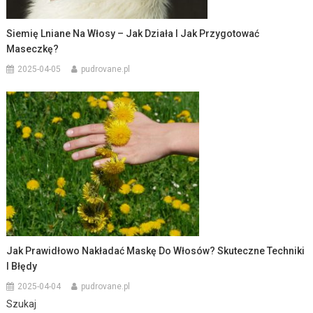
Siemię Lniane Na Włosy – Jak Działa I Jak Przygotować
Maseczkę?
2025-04-05
pudrovane.pl
Jak Prawidłowo Nakładać Maskę Do Włosów? Skuteczne Techniki
I Błędy
2025-04-04
pudrovane.pl
Szukaj