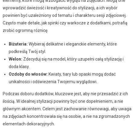
elementy, które mogą wzbogacić wygląd na zdjęciach. Mogą one
wprowadzić świeżość i kreatywność do stylizacji, a ich wybór
powinien być uzależniony od tematu i charakteru sesji zdjęciowej.
Często małe detale, jak spinki czy warkocze z dodatkami, potrafią
zrobić ogromną różnicę.
Biżuteria:
Wybieraj delikatne i eleganckie elementy, które
podkreślą Twój styl.
Welon:
Zdecyduj się na model, który uzupełni całą stylizację i
doda klasy.
Ozdoby do włosów:
Kwiaty, tiary lub opaski mogą dodać
unikalności i odświeżenia Twojemu wyglądowi.
Podczas doboru dodatków, kluczowe jest, aby nie przesadzić z ich
ilością. W idealnej stylizacji powinny być one dopełnieniem, a nie
głównym akcentem. Celem jest zachowanie równowagi, aby uwaga
na zdjęciach koncentrowała się na osobie, a nie na zgromadzonych
elementach dekoracyjnych.