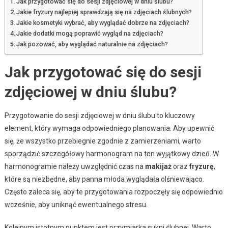
Jak przygotować się do sesji zdjęciowej w dniu ślubu?
Jakie fryzury najlepiej sprawdzają się na zdjęciach ślubnych?
Jakie kosmetyki wybrać, aby wyglądać dobrze na zdjęciach?
Jakie dodatki mogą poprawić wygląd na zdjęciach?
Jak pozować, aby wyglądać naturalnie na zdjęciach?
Jak przygotować się do sesji
zdjęciowej w dniu ślubu?
Przygotowanie do sesji zdjęciowej w dniu ślubu to kluczowy
element, który wymaga odpowiedniego planowania. Aby upewnić
się, że wszystko przebiegnie zgodnie z zamierzeniami, warto
sporządzić szczegółowy harmonogram na ten wyjątkowy dzień. W
harmonogramie należy uwzględnić czas na
makijaż
oraz
fryzurę
,
które są niezbędne, aby panna młoda wyglądała olśniewająco.
Często zaleca się, aby te przygotowania rozpoczęły się odpowiednio
wcześnie, aby uniknąć ewentualnego stresu.
Kolejnym istotnym punktem jest przymiarka sukni ślubnej. Warto