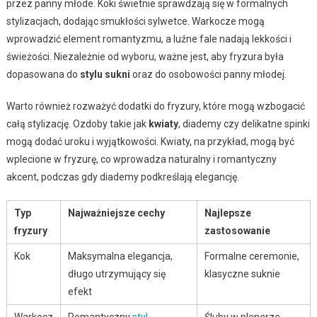
przez panny młode. Koki świetnie sprawdzają się w formalnych
stylizacjach, dodając smukłości sylwetce. Warkocze mogą
wprowadzić element romantyzmu, a luźne fale nadają lekkości i
świeżości. Niezależnie od wyboru, ważne jest, aby fryzura była
dopasowana do
stylu sukni
oraz do osobowości panny młodej.
Warto również rozważyć dodatki do fryzury, które mogą wzbogacić
całą stylizację. Ozdoby takie jak
kwiaty
, diademy czy delikatne spinki
mogą dodać uroku i wyjątkowości. Kwiaty, na przykład, mogą być
wplecione w fryzurę, co wprowadza naturalny i romantyczny
akcent, podczas gdy diademy podkreślają elegancję.
Typ
Najważniejsze cechy
Najlepsze
fryzury
zastosowanie
Kok
Maksymalna elegancja,
Formalne ceremonie,
długo utrzymujący się
klasyczne suknie
efekt
Warkocz
Romantyczny
styl
,
Śluby w plenerze,