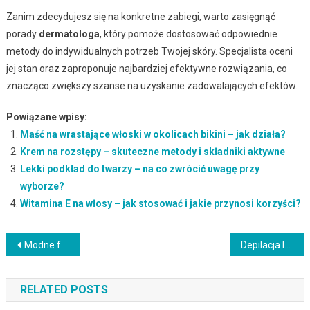
Zanim zdecydujesz się na konkretne zabiegi, warto zasięgnąć
porady
dermatologa
, który pomoże dostosować odpowiednie
metody do indywidualnych potrzeb Twojej skóry. Specjalista oceni
jej stan oraz zaproponuje najbardziej efektywne rozwiązania, co
znacząco zwiększy szanse na uzyskanie zadowalających efektów.
Powiązane wpisy:
Maść na wrastające włoski w okolicach bikini – jak działa?
Krem na rozstępy – skuteczne metody i składniki aktywne
Lekki podkład do twarzy – na co zwrócić uwagę przy
wyborze?
Witamina E na włosy – jak stosować i jakie przynosi korzyści?
Nawigacja
Modne fryzury dla mężatek
Depilacja laserowa Bytom: Bezpieczne i skuteczne usuwanie owłosienia
wpisu
RELATED POSTS