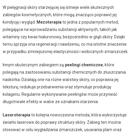
W pielęgnacji skóry starzejącej się istnieje wiele skutecznych
zabiegów kosmetycznych, które mogą znacząco poprawić jej
kondycję i wygląd.
Mezoterapia
to jedna z popularnych metod,
polegająca na wprowadzaniu substancji aktywnych, takich jak
witaminy czy kwas hialuronowy, bezpośrednio w głąb skóry. Dzięki
temu sprzyja ona regeneracji i nawilżeniu, co ma istotne znaczenie
w przypadku zmniejszonej elastyczności i widocznych zmarszczek.
Innym skutecznym zabiegiem są
peelingi chemiczne
, które
polegają na zastosowaniu substancji chemicznych do złuszczania
naskórka. Działają one na różne warstwy skóry, co poprawia jej
teksturę, redukuje przebarwienia oraz stymuluje produkcję
kolagenu. Regularne wykonywanie peelingów może przynieść
długotrwałe efekty w walce ze oznakami starzenia.
Laseroterapia
to kolejna nowoczesna metoda, która wykorzystuje
światło laserowe do poprawy struktury skóry. Zabieg ten można
stosować w celu wygładzania zmarszczek, usuwania plam oraz