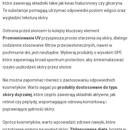
które zawierają składniki takie jak kwas hialuronowy czy gliceryna.
Te substancje pomagają utrzymać odpowiedni poziom wilgoci oraz
wygładzić teksturę skóry.
Ochrona przed słońcem to kolejny kluczowy element.
Promieniowanie UV
przyspiesza proces starzenia się skóry, dlatego
codzienne stosowanie filtrów przeciwsłonecznych, nawet w
pochmurne dni, jest niezbędne. Wybieraj produkty o wysokim SPF,
które zapewniają broad spectrum protection, aby zminimalizować
ryzyko uszkodzeń skóry przez słońce.
Nie można zapominać również o zastosowaniu odpowiednich
kosmetyków. Warto sięgać po
produkty dostosowane do typu
skóry dojrzałej
, które często zawierają składniki aktywne, jak
retinol czy peptydy, wspomagające odnowę komórkową i
poprawiające jędrność skóry.
Oprócz kosmetyków, warto wprowadzić zdrowe nawyki, które
pozytywnie wpłyną na wygląd skóry.
Zbilansowana dieta
, bogata w