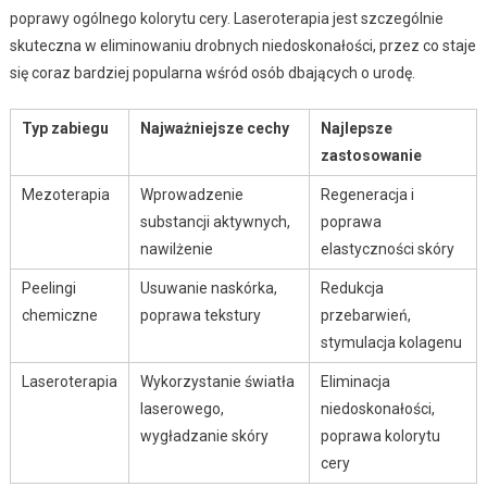
poprawy ogólnego kolorytu cery. Laseroterapia jest szczególnie
skuteczna w eliminowaniu drobnych niedoskonałości, przez co staje
się coraz bardziej popularna wśród osób dbających o urodę.
Typ zabiegu
Najważniejsze cechy
Najlepsze
zastosowanie
Mezoterapia
Wprowadzenie
Regeneracja i
substancji aktywnych,
poprawa
nawilżenie
elastyczności skóry
Peelingi
Usuwanie naskórka,
Redukcja
chemiczne
poprawa tekstury
przebarwień,
stymulacja kolagenu
Laseroterapia
Wykorzystanie światła
Eliminacja
laserowego,
niedoskonałości,
wygładzanie skóry
poprawa kolorytu
cery