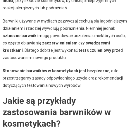
Index)
przy składzie kosmetyków, by uniknąć nieprzyjemnych
reakcji alergicznych lub podrażnień.
Barwniki używane w mydłach zazwyczaj cechują się łagodniejszym
działaniem i rzadziej wywołują podrażnienia. Niemniej jednak
sztuczne barwniki
mogą powodować uczulenia u niektórych osób,
co często objawia się
zaczerwienieniem
czy
swędzącymi
krostkami
. Dlatego dobrze jest wykonać
test uczuleniowy
przed
zastosowaniem nowego produktu.
Stosowanie barwników w kosmetykach jest bezpieczne
, o ile
przestrzegamy zasady odpowiedniego użycia oraz rekomendacji
dotyczących testowania nowych wyrobów.
Jakie są przykłady
zastosowania barwników w
kosmetykach?