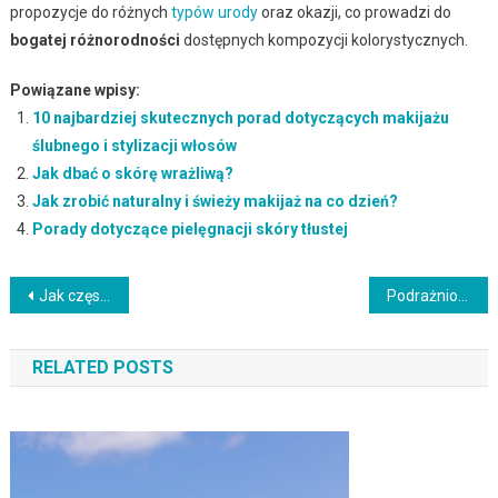
propozycje do różnych
typów urody
oraz okazji, co prowadzi do
bogatej różnorodności
dostępnych kompozycji kolorystycznych.
Powiązane wpisy:
10 najbardziej skutecznych porad dotyczących makijażu
ślubnego i stylizacji włosów
Jak dbać o skórę wrażliwą?
Jak zrobić naturalny i świeży makijaż na co dzień?
Porady dotyczące pielęgnacji skóry tłustej
Nawigacja
Jak często myć włosy? Klucz do zdrowej pielęgnacji włosów
Podrażniona skóra głowy – objawy, przyczyny i domowe sposoby łagodzenia
wpisu
RELATED POSTS