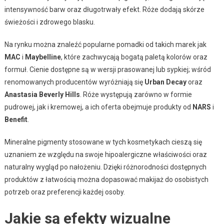
intensywność barw oraz długotrwały efekt. Róże dodają skórze
świeżości i zdrowego blasku.
Na rynku można znaleźć popularne pomadki od takich marek jak
MAC
i
Maybelline
, które zachwycają bogatą paletą kolorów oraz
formuł. Cienie dostępne są w wersji prasowanej lub sypkiej; wśród
renomowanych producentów wyróżniają się
Urban Decay
oraz
Anastasia Beverly Hills
. Róże występują zarówno w formie
pudrowej, jak i kremowej, a ich oferta obejmuje produkty od
NARS
i
Benefit
.
Mineralne pigmenty stosowane w tych kosmetykach cieszą się
uznaniem ze względu na swoje hipoalergiczne właściwości oraz
naturalny wygląd po nałożeniu. Dzięki różnorodności dostępnych
produktów z łatwością można dopasować makijaż do osobistych
potrzeb oraz preferencji każdej osoby.
Jakie są efekty wizualne