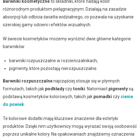
Barwniki kosmetyczne
to składniki, które nadają kolor
różnorodnym produktom pielęgnacyjnym. Działają na zasadzie
absorpcji lub odbicia światła widzialnego, co pozwala na uzyskanie
szerokiej gamy odcieni i efektów wizualnych.
W świecie kosmetyków możemy wyróżnić dwie główne kategorie
barwników:
barwniki rozpuszczalne w rozcieńczalnikach,
pigmenty, które pozostają nierozpuszczalne.
Barwniki rozpuszczalne
najczęściej stosuje się w płynnych
formułach, takich jak
podkłady
czy
toniki
. Natomiast
pigmenty
są
podstawą kosmetyków kolorowych, takich jak
pomadki
czy
cienie
do powiek
.
Te kolorowe dodatki mają kluczowe znaczenie dla estetyki
produktów. Dzięki nim użytkownicy mogą wyrażać swoją osobowość
poprzez unikalne kolory. Na opakowaniach znajdziemy oznaczenia