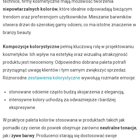
technice, firmy kosmetyczne mają możliwość tworzenia
niepowtarzalnych kolorów
, które idealnie odpowiadają bieżącym
trendom oraz preferencjom użytkowników. Mieszanie barwników
otwiera drzwi do szerokiej gamy odcieni, co ma istotne znaczenie w
branży beauty.
Kompozycje kolorystyczne
pełnią kluczową rolę w projektowaniu
kosmetyków. Ich wpływ na estetykę oraz wizualną atrakcyjność
produktu jest nieoceniony. Odpowiednio dobrana paleta potrafi
przyciągnąć uwagę klientów i tym samym zwiększyć sprzedaż.
Różnorodne
zestawienia kolorystyczne
wywołują rozmaite emocje:
stonowane odcienie często budzą skojarzenia z elegancją,
intensywne kolory uchodzą za odważniejsze i bardziej
ekspresywne.
W praktyce paleta kolorów stosowana w produktach takich jak
pomadki czy cienie do powiek obejmuje zarówno
neutralne tonacje
,
jak i
żywe barwy
. Producenci starają się dostosować swoje