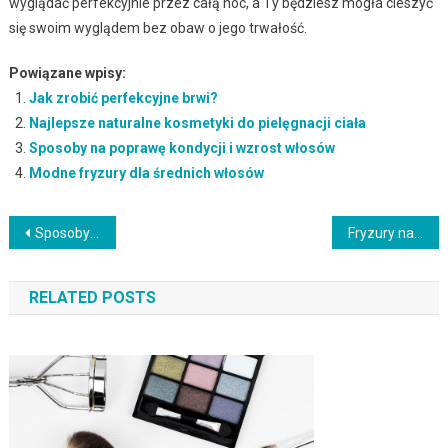
wyglądać perfekcyjnie przez całą noc, a Ty będziesz mogła cieszyć
się swoim wyglądem bez obaw o jego trwałość.
Powiązane wpisy:
Jak zrobić perfekcyjne brwi?
Najlepsze naturalne kosmetyki do pielęgnacji ciała
Sposoby na poprawę kondycji i wzrost włosów
Modne fryzury dla średnich włosów
Nawigacja
Sposoby na wygładzenie i ujędrnienie skóry twarzy
Fryzury na trening: Praktyczne i stylowe propozycje dla aktywnych kobiet
wpisu
RELATED POSTS