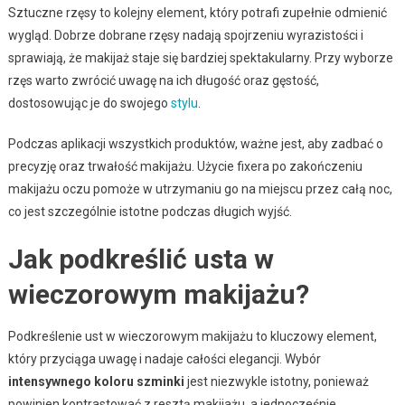
Sztuczne rzęsy to kolejny element, który potrafi zupełnie odmienić
wygląd. Dobrze dobrane rzęsy nadają spojrzeniu wyrazistości i
sprawiają, że makijaż staje się bardziej spektakularny. Przy wyborze
rzęs warto zwrócić uwagę na ich długość oraz gęstość,
dostosowując je do swojego
stylu
.
Podczas aplikacji wszystkich produktów, ważne jest, aby zadbać o
precyzję oraz trwałość makijażu. Użycie fixera po zakończeniu
makijażu oczu pomoże w utrzymaniu go na miejscu przez całą noc,
co jest szczególnie istotne podczas długich wyjść.
Jak podkreślić usta w
wieczorowym makijażu?
Podkreślenie ust w wieczorowym makijażu to kluczowy element,
który przyciąga uwagę i nadaje całości elegancji. Wybór
intensywnego koloru szminki
jest niezwykle istotny, ponieważ
powinien kontrastować z resztą makijażu, a jednocześnie