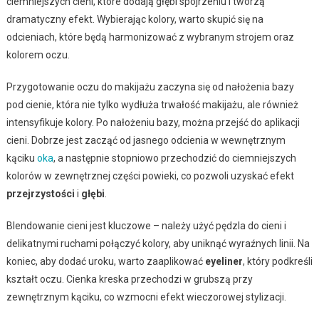
ciemniejszych cieni, które dodają głębi spojrzeniu i tworzą
dramatyczny efekt. Wybierając kolory, warto skupić się na
odcieniach, które będą harmonizować z wybranym strojem oraz
kolorem oczu.
Przygotowanie oczu do makijażu zaczyna się od nałożenia bazy
pod cienie, która nie tylko wydłuża trwałość makijażu, ale również
intensyfikuje kolory. Po nałożeniu bazy, można przejść do aplikacji
cieni. Dobrze jest zacząć od jasnego odcienia w wewnętrznym
kąciku
oka
, a następnie stopniowo przechodzić do ciemniejszych
kolorów w zewnętrznej części powieki, co pozwoli uzyskać efekt
przejrzystości
i
głębi
.
Blendowanie cieni jest kluczowe – należy użyć pędzla do cieni i
delikatnymi ruchami połączyć kolory, aby uniknąć wyraźnych linii. Na
koniec, aby dodać uroku, warto zaaplikować
eyeliner
, który podkreśli
kształt oczu. Cienka kreska przechodzi w grubszą przy
zewnętrznym kąciku, co wzmocni efekt wieczorowej stylizacji.