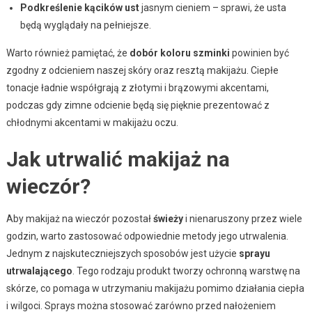
Podkreślenie kącików ust
jasnym cieniem – sprawi, że usta
będą wyglądały na pełniejsze.
Warto również pamiętać, że
dobór koloru szminki
powinien być
zgodny z odcieniem naszej skóry oraz resztą makijażu. Ciepłe
tonacje ładnie współgrają z złotymi i brązowymi akcentami,
podczas gdy zimne odcienie będą się pięknie prezentować z
chłodnymi akcentami w makijażu oczu.
Jak utrwalić makijaż na
wieczór?
Aby makijaż na wieczór pozostał
świeży
i nienaruszony przez wiele
godzin, warto zastosować odpowiednie metody jego utrwalenia.
Jednym z najskuteczniejszych sposobów jest użycie
sprayu
utrwalającego
. Tego rodzaju produkt tworzy ochronną warstwę na
skórze, co pomaga w utrzymaniu makijażu pomimo działania ciepła
i wilgoci. Sprays można stosować zarówno przed nałożeniem