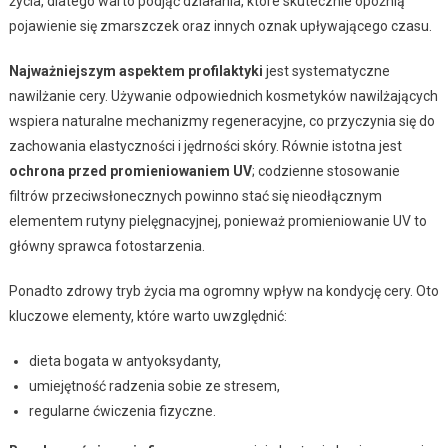
życia, dlatego warto podjąć działania, które skutecznie opóźnią
pojawienie się zmarszczek oraz innych oznak upływającego czasu.
Najważniejszym aspektem profilaktyki
jest systematyczne
nawilżanie cery. Używanie odpowiednich kosmetyków nawilżających
wspiera naturalne mechanizmy regeneracyjne, co przyczynia się do
zachowania elastyczności i jędrności skóry. Równie istotna jest
ochrona przed promieniowaniem UV
; codzienne stosowanie
filtrów przeciwsłonecznych powinno stać się nieodłącznym
elementem rutyny pielęgnacyjnej, ponieważ promieniowanie UV to
główny sprawca fotostarzenia.
Ponadto zdrowy tryb życia ma ogromny wpływ na kondycję cery. Oto
kluczowe elementy, które warto uwzględnić:
dieta bogata w antyoksydanty,
umiejętność radzenia sobie ze stresem,
regularne ćwiczenia fizyczne.