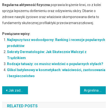
Regularna aktywność fizyczna
poprawia krążenie krwi, co z kolei
sprzyja lepszemu dotlenieniu oraz odżywieniu skóry. Dbanie o
zdrowe nawyki życiowe oraz właściwie skomponowana dieta to
fundamenty skutecznej profilaktyki przeciwzmarszczkowej.
Powiązane wpisy:
Najlepszy tusz wodoodporny: Ranking i recenzje popularnych
produktów
Sekrety Dermatologów: Jak Skutecznie Walczyć z
Trądzikiem
Rodzaje tatuaży: co musisz wiedzieć o popularnych stylach?
Glikol butylenowy w kosmetykach: właściwości, zastosowania
i bezpieczeństwo
Nawigacja
Jak zadbać o puszące się włosy? Poznaj skuteczne kosmetyki
Argirelina – skuteczny peptyd przeciwzmarszczkowy dla każdej skóry
wpisu
RELATED POSTS