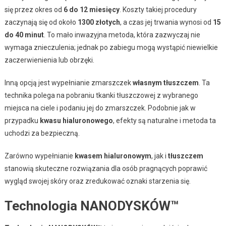
się przez okres od
6 do 12 miesięcy
. Koszty takiej procedury
zaczynają się od około
1300 złotych
, a czas jej trwania wynosi od
15
do 40 minut
. To mało inwazyjna metoda, która zazwyczaj nie
wymaga znieczulenia; jednak po zabiegu mogą wystąpić niewielkie
zaczerwienienia lub obrzęki.
Inną opcją jest wypełnianie zmarszczek
własnym tłuszczem
. Ta
technika polega na pobraniu tkanki tłuszczowej z wybranego
miejsca na ciele i podaniu jej do zmarszczek. Podobnie jak w
przypadku
kwasu hialuronowego
, efekty są naturalne i metoda ta
uchodzi za bezpieczną.
Zarówno wypełnianie
kwasem hialuronowym
, jak i
tłuszczem
stanowią skuteczne rozwiązania dla osób pragnących poprawić
wygląd swojej skóry oraz zredukować oznaki starzenia się.
Technologia NANODYSKÓW™