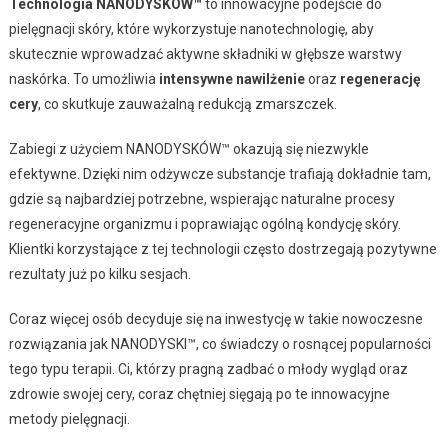
Technologia NANODYSKÓW™
to innowacyjne podejście do
pielęgnacji skóry, które wykorzystuje nanotechnologię, aby
skutecznie wprowadzać aktywne składniki w głębsze warstwy
naskórka. To umożliwia
intensywne nawilżenie
oraz
regenerację
cery
, co skutkuje zauważalną redukcją zmarszczek.
Zabiegi z użyciem NANODYSKÓW™ okazują się niezwykle
efektywne. Dzięki nim odżywcze substancje trafiają dokładnie tam,
gdzie są najbardziej potrzebne, wspierając naturalne procesy
regeneracyjne organizmu i poprawiając ogólną kondycję skóry.
Klientki korzystające z tej technologii często dostrzegają pozytywne
rezultaty już po kilku sesjach.
Coraz więcej osób decyduje się na inwestycję w takie nowoczesne
rozwiązania jak NANODYSKI™, co świadczy o rosnącej popularności
tego typu terapii. Ci, którzy pragną zadbać o młody wygląd oraz
zdrowie swojej cery, coraz chętniej sięgają po te innowacyjne
metody pielęgnacji.