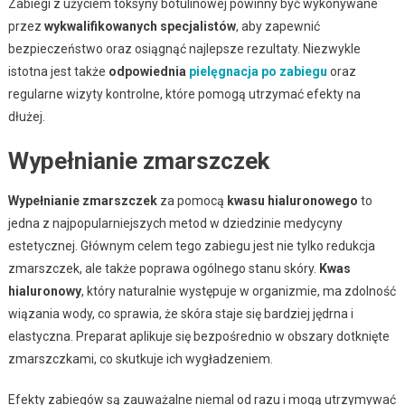
Zabiegi z użyciem toksyny botulinowej powinny być wykonywane
przez
wykwalifikowanych specjalistów
, aby zapewnić
bezpieczeństwo oraz osiągnąć najlepsze rezultaty. Niezwykle
istotna jest także
odpowiednia
pielęgnacja po zabiegu
oraz
regularne wizyty kontrolne, które pomogą utrzymać efekty na
dłużej.
Wypełnianie zmarszczek
Wypełnianie zmarszczek
za pomocą
kwasu hialuronowego
to
jedna z najpopularniejszych metod w dziedzinie medycyny
estetycznej. Głównym celem tego zabiegu jest nie tylko redukcja
zmarszczek, ale także poprawa ogólnego stanu skóry.
Kwas
hialuronowy
, który naturalnie występuje w organizmie, ma zdolność
wiązania wody, co sprawia, że skóra staje się bardziej jędrna i
elastyczna. Preparat aplikuje się bezpośrednio w obszary dotknięte
zmarszczkami, co skutkuje ich wygładzeniem.
Efekty zabiegów są zauważalne niemal od razu i mogą utrzymywać