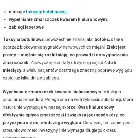
iniekcje
toksyny botulinowej
,
wypełnianie zmarszczek kwasem hialuronowym
,
zabiegi laserowe
.
Toksyna botulinowa
, powszechnie znana jako
botoks
, działa
poprzez blokowanie sygnałów nerwowych do mięśni.
Efekt jest
prosty – mięśnie się rozluźniają, co prowadzi do wygładzenia
zmarszczek.
Zazwyczaj rezultaty utrzymują się od
4 do 5
miesięcy
, a wielu pacjentów dostrzega znaczną poprawę wyglądu
czoła już kilka dni po zabiegu.
Wypełnianie zmarszczek kwasem hialuronowym
to kolejna
popularna procedura. Polega ona na wstrzyknięciu substancji, która
naturalnie występuje w naszej skórze.
Kwas hialuronowy
efektywnie spłyca zmarszczki i zwiększa jędrność skóry, co
przyczynia się do młodszego wyglądu.
Co więcej, ten zabieg jest
stosunkowo mało inwazyjny i nie wymaga długiego okresu
rekonwalescencji.