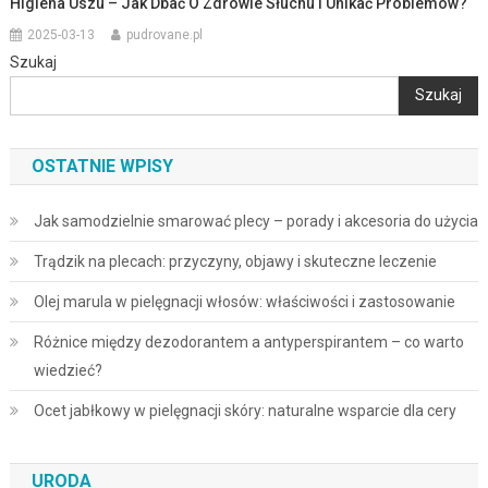
Higiena Uszu – Jak Dbać O Zdrowie Słuchu I Unikać Problemów?
2025-03-13
pudrovane.pl
Szukaj
Szukaj
OSTATNIE WPISY
Jak samodzielnie smarować plecy – porady i akcesoria do użycia
Trądzik na plecach: przyczyny, objawy i skuteczne leczenie
Olej marula w pielęgnacji włosów: właściwości i zastosowanie
Różnice między dezodorantem a antyperspirantem – co warto
wiedzieć?
Ocet jabłkowy w pielęgnacji skóry: naturalne wsparcie dla cery
URODA