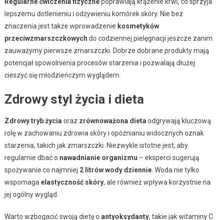
Regularne ćwiczenia fizyczne
poprawiają krążenie krwi, co sprzyja
lepszemu dotlenieniu i odżywieniu komórek skóry. Nie bez
znaczenia jest także wprowadzenie
kosmetyków
przeciwzmarszczkowych
do codziennej pielęgnacji jeszcze zanim
zauważymy pierwsze zmarszczki. Dobrze dobrane produkty mają
potencjał spowolnienia procesów starzenia i pozwalają dłużej
cieszyć się młodzieńczym wyglądem.
Zdrowy styl życia i dieta
Zdrowy tryb życia
oraz
zrównoważona dieta
odgrywają kluczową
rolę w zachowaniu zdrowia skóry i opóźnianiu widocznych oznak
starzenia, takich jak zmarszczki. Niezwykle istotne jest, aby
regularnie dbać o
nawadnianie organizmu
– eksperci sugerują
spożywanie co najmniej
2 litrów wody dziennie
. Woda nie tylko
wspomaga
elastyczność skóry
, ale również wpływa korzystnie na
jej ogólny wygląd.
Warto wzbogacić swoją dietę o
antyoksydanty
, takie jak witaminy C