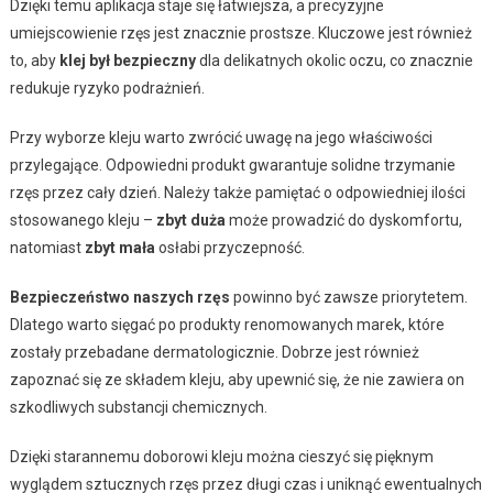
Dzięki temu aplikacja staje się łatwiejsza, a precyzyjne
umiejscowienie rzęs jest znacznie prostsze. Kluczowe jest również
to, aby
klej był bezpieczny
dla delikatnych okolic oczu, co znacznie
redukuje ryzyko podrażnień.
Przy wyborze kleju warto zwrócić uwagę na jego właściwości
przylegające. Odpowiedni produkt gwarantuje solidne trzymanie
rzęs przez cały dzień. Należy także pamiętać o odpowiedniej ilości
stosowanego kleju –
zbyt duża
może prowadzić do dyskomfortu,
natomiast
zbyt mała
osłabi przyczepność.
Bezpieczeństwo naszych rzęs
powinno być zawsze priorytetem.
Dlatego warto sięgać po produkty renomowanych marek, które
zostały przebadane dermatologicznie. Dobrze jest również
zapoznać się ze składem kleju, aby upewnić się, że nie zawiera on
szkodliwych substancji chemicznych.
Dzięki starannemu doborowi kleju można cieszyć się pięknym
wyglądem sztucznych rzęs przez długi czas i uniknąć ewentualnych