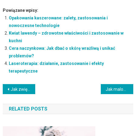
Powiązane wpisy:
Opakowania kaszerowane: zalety, zastosowania i
nowoczesne technologie
Kwiat lawendy – zdrowotne właściwości i zastosowanie w
kuchni
Cera naczynkowa: Jak dbać o skórę wrażliwą i unikać
problemów?
Laseroterapia: działanie, zastosowanie i efekty
terapeutyczne
Nawigacja
Jak zwiększyć objętość oklapniętych włosów? Skuteczne metody i porady
Jak malować wąskie usta? Sprawdzone techniki i triki makijażowe
wpisu
RELATED POSTS