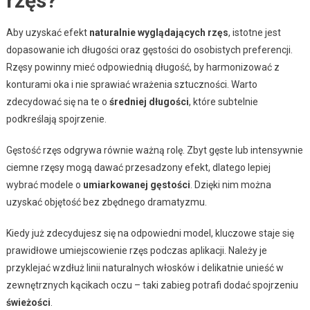
rzęs?
Aby uzyskać efekt
naturalnie wyglądających rzęs
, istotne jest
dopasowanie ich długości oraz gęstości do osobistych preferencji.
Rzęsy powinny mieć odpowiednią długość, by harmonizować z
konturami oka i nie sprawiać wrażenia sztuczności. Warto
zdecydować się na te o
średniej długości
, które subtelnie
podkreślają spojrzenie.
Gęstość rzęs odgrywa równie ważną rolę. Zbyt gęste lub intensywnie
ciemne rzęsy mogą dawać przesadzony efekt, dlatego lepiej
wybrać modele o
umiarkowanej gęstości
. Dzięki nim można
uzyskać objętość bez zbędnego dramatyzmu.
Kiedy już zdecydujesz się na odpowiedni model, kluczowe staje się
prawidłowe umiejscowienie rzęs podczas aplikacji. Należy je
przyklejać wzdłuż linii naturalnych włosków i delikatnie unieść w
zewnętrznych kącikach oczu – taki zabieg potrafi dodać spojrzeniu
świeżości
.