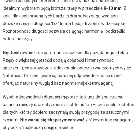
Twoich osobistych preferencji. Jeśli stawiasz na subtelność,
idealnym wyborem będą krótsze rzęsy w przedziale
8-10 mm
. Z
kolei dla osób pragnących bardziej dramatycznego wyglądu,
dłuższe rzęsy o długości
12-15 mm
będą strzałem w dziesiątkę.
Różnorodność długości pozwala osiągnąć harmonię i podkreślić
naturalne rzęsy.
Gęstość
również ma ogromne znaczenie dla pożądanego efektu.
Rzęsy o większej gęstości dodają objętości i intensywności
spojrzeniu, co sprawdza się doskonale podczas wieczornych wyjść.
Natomiast te mniej gęste są bardziej odpowiednie na co dzień,
oferując naturalny wygląd bez nadmiernej ekstrawagancji.
Wybór odpowiednich długości i gęstości to klucz do znalezienia
balansu między dramatyzmem a subtelnością – szczególnie istotne
dla tych, którzy dopiero zaczynają swoją przygodę ze sztucznymi
rzęsami.
Nie wahaj się eksperymentować
z różnymi kombinacjami,
aby odkryć najlepszą opcję dla siebie.