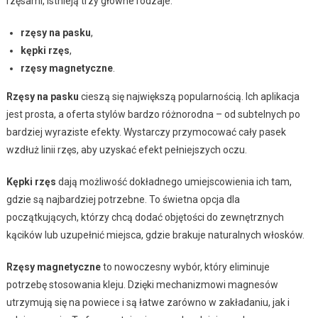
rzęsami, istnieją trzy główne rodzaje:
rzęsy na pasku
,
kępki rzęs
,
rzęsy magnetyczne
.
Rzęsy na pasku
cieszą się największą popularnością. Ich aplikacja
jest prosta, a oferta stylów bardzo różnorodna – od subtelnych po
bardziej wyraziste efekty. Wystarczy przymocować cały pasek
wzdłuż linii rzęs, aby uzyskać efekt pełniejszych oczu.
Kępki rzęs
dają możliwość dokładnego umiejscowienia ich tam,
gdzie są najbardziej potrzebne. To świetna opcja dla
początkujących, którzy chcą dodać objętości do zewnętrznych
kącików lub uzupełnić miejsca, gdzie brakuje naturalnych włosków.
Rzęsy magnetyczne
to nowoczesny wybór, który eliminuje
potrzebę stosowania kleju. Dzięki mechanizmowi magnesów
utrzymują się na powiece i są łatwe zarówno w zakładaniu, jak i