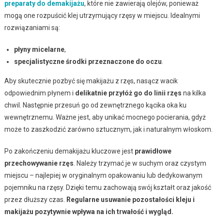
preparaty do demakijażu
, które nie zawierają olejów, ponieważ
mogą one rozpuścić klej utrzymujący rzęsy w miejscu. Idealnymi
rozwiązaniami są:
płyny micelarne
,
specjalistyczne środki przeznaczone do oczu
.
Aby skutecznie pozbyć się makijażu z rzęs, nasącz wacik
odpowiednim płynem i
delikatnie przyłóż go do linii rzęs
na kilka
chwil. Następnie przesuń go od zewnętrznego kącika oka ku
wewnętrznemu. Ważne jest, aby unikać mocnego pocierania, gdyż
może to zaszkodzić zarówno sztucznym, jak i naturalnym włoskom.
Po zakończeniu demakijażu kluczowe jest
prawidłowe
przechowywanie rzęs
. Należy trzymać je w suchym oraz czystym
miejscu – najlepiej w oryginalnym opakowaniu lub dedykowanym
pojemniku na rzęsy. Dzięki temu zachowają swój kształt oraz jakość
przez dłuższy czas.
Regularne usuwanie pozostałości kleju i
makijażu pozytywnie wpływa na ich trwałość i wygląd.