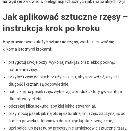
narzędzie
zarówno w pielęgnacji sztucznych jak i naturalnych rzęs.
Jak aplikować sztuczne rzęsy –
instrukcja krok po kroku
Aby prawidłowo założyć
sztuczne rzęsy
, warto kierować się
kilkoma istotnymi krokami:
przygotuj swoje oczy: wykonaj makijaż oraz lekko podkręć
naturalne rzęsy,
przyłóż rzęsy do oka bez użycia kleju, aby sprawdzić, czy ich
długość i kształt są odpowiednie,
nałóż klej na pasek rzęs, wybierając produkt, który gwarantuje
długotrwały efekt,
odczekaj kilka sekund, aby klej lekko stwardniał,
przymocuj pasek jak najbliżej naturalnej linii rzęs, zaczynając od
środka powieki i stopniowo dociskając kąciki zewnętrzne,
użyj palca lub pęsety, by precyzyjnie umiejscowić sztuczne rzęsy,