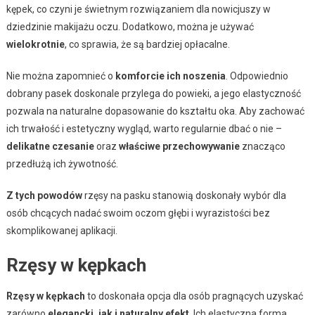
kępek, co czyni je świetnym rozwiązaniem dla nowicjuszy w
dziedzinie makijażu oczu. Dodatkowo, można je używać
wielokrotnie
, co sprawia, że są bardziej opłacalne.
Nie można zapomnieć o
komforcie ich noszenia
. Odpowiednio
dobrany pasek doskonale przylega do powieki, a jego elastyczność
pozwala na naturalne dopasowanie do kształtu oka. Aby zachować
ich trwałość i estetyczny wygląd, warto regularnie dbać o nie –
delikatne czesanie
oraz
właściwe przechowywanie
znacząco
przedłużą ich żywotność.
Z tych powodów
rzęsy na pasku stanowią doskonały wybór dla
osób chcących nadać swoim oczom głębi i wyrazistości bez
skomplikowanej aplikacji.
Rzęsy w kępkach
Rzęsy w kępkach
to doskonała opcja dla osób pragnących uzyskać
zarówno
elegancki, jak i naturalny efekt
. Ich elastyczna forma