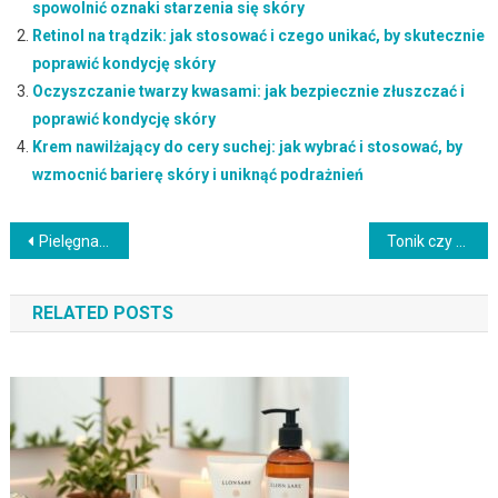
spowolnić oznaki starzenia się skóry
Retinol na trądzik: jak stosować i czego unikać, by skutecznie
poprawić kondycję skóry
Oczyszczanie twarzy kwasami: jak bezpiecznie złuszczać i
poprawić kondycję skóry
Krem nawilżający do cery suchej: jak wybrać i stosować, by
wzmocnić barierę skóry i uniknąć podrażnień
Nawigacja
Pielęgnacja skóry po 50: skuteczne metody nawilżania, odżywiania i ochrony przed starzeniem się
Tonik czy hydrolat: jak dobrać produkt do typu skóry i potrzeb pielęgnacyjnych
wpisu
RELATED POSTS