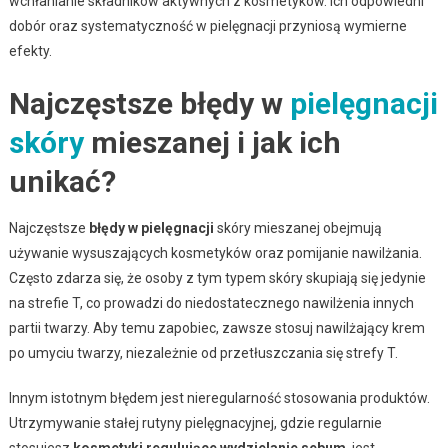
wchłanianie składników aktywnych z kosmetyków. Ich odpowiedni
dobór oraz systematyczność w pielęgnacji przyniosą wymierne
efekty.
Najczęstsze błędy w
pielęgnacji
skóry
mieszanej i jak ich
unikać?
Najczęstsze
błędy w pielęgnacji
skóry mieszanej obejmują
używanie wysuszających kosmetyków oraz pomijanie nawilżania.
Często zdarza się, że osoby z tym typem skóry skupiają się jedynie
na strefie T, co prowadzi do niedostatecznego nawilżenia innych
partii twarzy. Aby temu zapobiec, zawsze stosuj nawilżający krem
po umyciu twarzy, niezależnie od przetłuszczania się strefy T.
Innym istotnym błędem jest nieregularność stosowania produktów.
Utrzymywanie stałej rutyny pielęgnacyjnej, gdzie regularnie
stosujesz
kosmetyki regulujące wydzielanie sebum
, jest