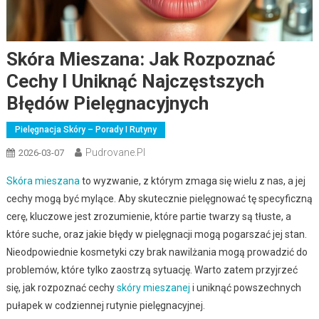
Skóra Mieszana: Jak Rozpoznać
Cechy I Uniknąć Najczęstszych
Błędów Pielęgnacyjnych
Pielęgnacja Skóry – Porady I Rutyny
Pudrovane.pl
2026-03-07
Skóra mieszana
to wyzwanie, z którym zmaga się wielu z nas, a jej
cechy mogą być mylące. Aby skutecznie pielęgnować tę specyficzną
cerę, kluczowe jest zrozumienie, które partie twarzy są tłuste, a
które suche, oraz jakie błędy w pielęgnacji mogą pogarszać jej stan.
Nieodpowiednie kosmetyki czy brak nawilżania mogą prowadzić do
problemów, które tylko zaostrzą sytuację. Warto zatem przyjrzeć
się, jak rozpoznać cechy
skóry mieszanej
i uniknąć powszechnych
pułapek w codziennej rutynie pielęgnacyjnej.