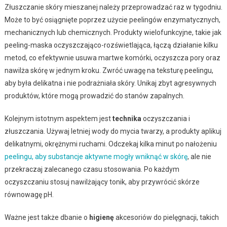
Złuszczanie skóry mieszanej należy przeprowadzać raz w tygodniu.
Może to być osiągnięte poprzez użycie peelingów enzymatycznych,
mechanicznych lub chemicznych. Produkty wielofunkcyjne, takie jak
peeling-maska oczyszczająco-rozświetlająca, łączą działanie kilku
metod, co efektywnie usuwa martwe komórki, oczyszcza pory oraz
nawilża skórę w jednym kroku. Zwróć uwagę na teksturę peelingu,
aby była delikatna i nie podrażniała skóry. Unikaj zbyt agresywnych
produktów, które mogą prowadzić do stanów zapalnych.
Kolejnym istotnym aspektem jest
technika
oczyszczania i
złuszczania. Używaj letniej wody do mycia twarzy, a produkty aplikuj
delikatnymi, okrężnymi ruchami. Odczekaj kilka minut po nałożeniu
peelingu, aby substancje aktywne mogły wniknąć w skórę
, ale nie
przekraczaj zalecanego czasu stosowania. Po każdym
oczyszczaniu stosuj nawilżający tonik, aby przywrócić skórze
równowagę pH.
Ważne jest także dbanie o
higienę
akcesoriów do pielęgnacji, takich