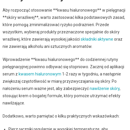
Aby rozpocząć stosowanie **kwasu hialuronowego** w pielęgnacji
**skóry wrażliwej**, warto zastosować kilka podstawowych zasad,
które pomogą zminimalizować ryzyko podrażnień. Przede
wszystkim, wybieraj produkty przeznaczone specjalnie do skóry
wrażliwej, które zawierają wysokiej jakości
składniki aktywne
oraz
nie zawierają alkoholu ani sztucznych aromatów.
Wprowadzenie **kwasu hialuronowego** do codziennej rutyny
pielęgnacyjnej powinno odbywać się stopniowo. Zacznij od aplikacji
serum z
kwasem hialuronowym
1-2 razy w tygodniu, a następnie
zwiększaj częstotliwość w miarę przyzwyczajania się skóry. Po
nałożeniu serum ważne jest, aby zabezpieczyć
nawilżenie skóry
,
stosując krem o bogatej formule, który pomoże utrzymać efekty
nawilżające.
Dodatkowo, warto pamiętać o kilku praktycznych wskazówkach:
Pierz ręczniki regularnie w wysokiej temperaturze, aby