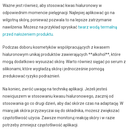
Ważne jest również, aby stosować kwas hialuronowy w
odpowiednim momencie pielęgnacji. Najlepiej aplikować go na
wilgotną skórę, ponieważ pozwala to na lepsze zatrzymanie
nawilżenia. Możesz na przykład spryskać
twarz wodą termalną
przed nałożeniem produktu
.
Podczas doboru kosmetyków współpracujących z kwasem
hialuronowym unikaj produktów zawierających **alkohol**, które
mogą dodatkowo wysuszać skórę. Warto również sięgać po serum z
silikonami, które wygładzą skórę i jednocześnie pomogą
zredukować ryzyko podrażnień.
Na koniec, zwróć uwagę na technikę aplikacji. Jeżeli jesteś
nowicjuszem w stosowaniu kwasu hialuronowego, zacznij od
stosowania go co drugi dzień, aby dać skórze czas na adaptację. W
miarę jak skóra przyzwyczai się do składnika, możesz zwiększać
częstotliwość użycia. Zawsze monitoruj reakcję skóry i w razie
potrzeby zmniejsz częstotliwość aplikacji.