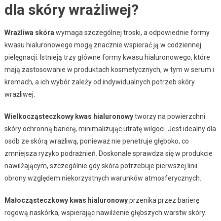
dla skóry wrażliwej?
Wrażliwa skóra
wymaga szczególnej troski, a odpowiednie formy
kwasu hialuronowego mogą znacznie wspierać ją w codziennej
pielęgnacji. Istnieją trzy główne formy kwasu hialuronowego, które
mają zastosowanie w produktach kosmetycznych, w tym w serum i
kremach, a ich wybór zależy od indywidualnych potrzeb skóry
wrażliwej.
Wielkocząsteczkowy kwas hialuronowy
tworzy na powierzchni
skóry ochronną barierę, minimalizując utratę wilgoci. Jest idealny dla
osób ze skórą wrażliwą, ponieważ nie penetruje głęboko, co
zmniejsza ryzyko podrażnień. Doskonale sprawdza się w produkcie
nawilżającym, szczególnie gdy skóra potrzebuje pierwszej linii
obrony względem niekorzystnych warunków atmosferycznych.
Małocząsteczkowy kwas hialuronowy
przenika przez barierę
rogową naskórka, wspierając nawilżenie głębszych warstw skóry.