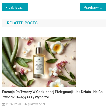
Nawigacja
Jak łączyć witaminę C z SPF, by skutecznie chronić i rozjaśniać skórę przed przebarwieniami
Przebarwienia na szyi: najczęstsze przyczyny i skuteczne sposoby łagodzenia skóry
wpisu
RELATED POSTS
Esencja Do Twarzy W Codziennej Pielęgnacji: Jak Działa I Na Co
Zwrócić Uwagę Przy Wyborze
2026-02-28
pudrovane.pl