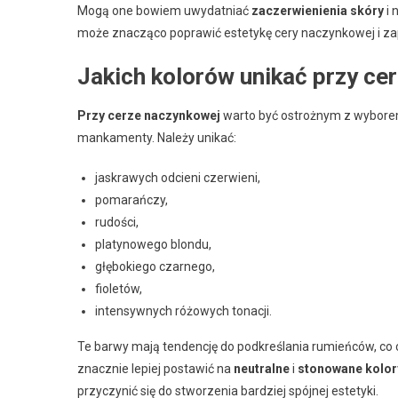
Mogą one bowiem uwydatniać
zaczerwienienia skóry
i 
może znacząco poprawić estetykę cery naczynkowej i za
Jakich kolorów unikać przy ce
Przy cerze naczynkowej
warto być ostrożnym z wyborem
mankamenty. Należy unikać:
jaskrawych odcieni czerwieni,
pomarańczy,
rudości,
platynowego blondu,
głębokiego czarnego,
fioletów,
intensywnych różowych tonacji.
Te barwy mają tendencję do podkreślania rumieńców, co 
znacznie lepiej postawić na
neutralne
i
stonowane kolor
przyczynić się do stworzenia bardziej spójnej estetyki.