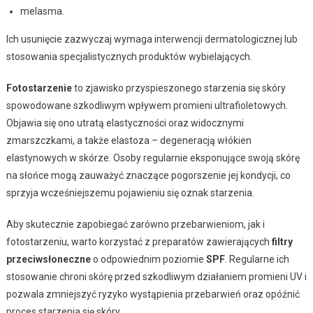
melasma.
Ich usunięcie zazwyczaj wymaga interwencji dermatologicznej lub
stosowania specjalistycznych produktów wybielających.
Fotostarzenie
to zjawisko przyspieszonego starzenia się skóry
spowodowane szkodliwym wpływem promieni ultrafioletowych.
Objawia się ono utratą elastyczności oraz widocznymi
zmarszczkami, a także elastoza – degeneracją włókien
elastynowych w skórze. Osoby regularnie eksponujące swoją skórę
na słońce mogą zauważyć znaczące pogorszenie jej kondycji, co
sprzyja wcześniejszemu pojawieniu się oznak starzenia.
Aby skutecznie zapobiegać zarówno przebarwieniom, jak i
fotostarzeniu, warto korzystać z preparatów zawierających
filtry
przeciwsłoneczne
o odpowiednim poziomie
SPF
. Regularne ich
stosowanie chroni skórę przed szkodliwym działaniem promieni UV i
pozwala zmniejszyć ryzyko wystąpienia przebarwień oraz opóźnić
proces starzenia się skóry.