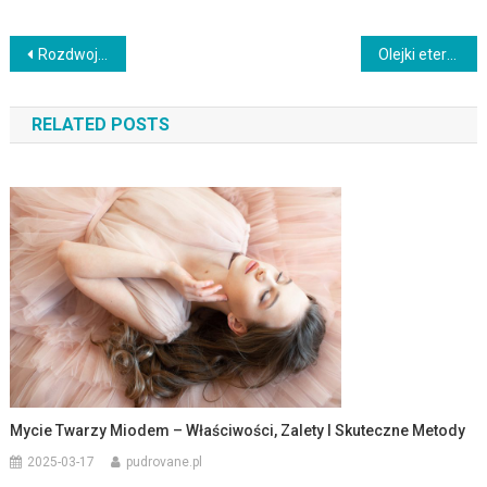
Nawigacja
Rozdwojone włosy – przyczyny, skutki i sposoby pielęgnacji
Olejki eteryczne – właściwości, zastosowanie i korzyści zdrowotne
wpisu
RELATED POSTS
Mycie Twarzy Miodem – Właściwości, Zalety I Skuteczne Metody
2025-03-17
pudrovane.pl