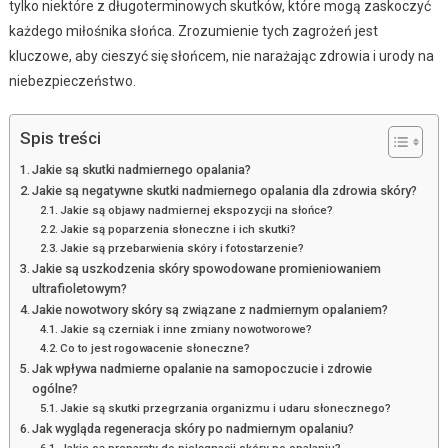
tylko niektóre z długoterminowych skutków, które mogą zaskoczyć
każdego miłośnika słońca. Zrozumienie tych zagrożeń jest
kluczowe, aby cieszyć się słońcem, nie narażając zdrowia i urody na
niebezpieczeństwo.
Spis treści
Jakie są skutki nadmiernego opalania?
Jakie są negatywne skutki nadmiernego opalania dla zdrowia skóry?
Jakie są objawy nadmiernej ekspozycji na słońce?
Jakie są poparzenia słoneczne i ich skutki?
Jakie są przebarwienia skóry i fotostarzenie?
Jakie są uszkodzenia skóry spowodowane promieniowaniem
ultrafioletowym?
Jakie nowotwory skóry są związane z nadmiernym opalaniem?
Jakie są czerniak i inne zmiany nowotworowe?
Co to jest rogowacenie słoneczne?
Jak wpływa nadmierne opalanie na samopoczucie i zdrowie
ogólne?
Jakie są skutki przegrzania organizmu i udaru słonecznego?
Jak wygląda regeneracja skóry po nadmiernym opalaniu?
Jakie są preparaty do pielęgnacji skóry po opalaniu?