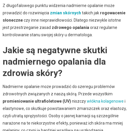
Z długofalowego punktu widzenia nadmierne opalanie może
prowadzić do rozwinięcia
zmian skórnych
takich jak
rogowacenie
słoneczne
czy inne nieprawidłowości. Dlatego niezwykle istotne
jest przestrzeganie zasad
zdrowego opalania
oraz regularne
kontrolowanie stanu swojej skóry u dermatologa.
Jakie są negatywne skutki
nadmiernego opalania dla
zdrowia skóry?
Nadmierne opalanie może prowadzić do szeregu problemów
zdrowotnych związanych z naszą skórą. Przede wszystkim
promieniowanie ultrafioletowe (UV)
niszczy
włókna kolagenowe
i
elastynowe, co skutkuje powstawaniem zmarszczek oraz elastozy,
czyli utratą sprężystości. Osoby o jasnej karnacji są szczególnie
narażone na te niekorzystne efekty, ponieważ ich skóra ma mniej
melaniny, co czyni ją bardziej wrażliwą na uszkodzenia.