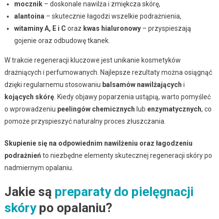
mocznik
– doskonale nawilża i zmiękcza skórę,
alantoina
– skutecznie łagodzi wszelkie podrażnienia,
witaminy A, E i C
oraz
kwas hialuronowy
– przyspieszają
gojenie oraz odbudowę tkanek.
W trakcie regeneracji kluczowe jest unikanie kosmetyków
drażniących i perfumowanych. Najlepsze rezultaty można osiągnąć
dzięki regularnemu stosowaniu
balsamów nawilżających
i
kojących skórę
. Kiedy objawy poparzenia ustąpią, warto pomyśleć
o wprowadzeniu
peelingów chemicznych
lub
enzymatycznych
, co
pomoże przyspieszyć naturalny proces złuszczania.
Skupienie się na odpowiednim nawilżeniu oraz łagodzeniu
podrażnień
to niezbędne elementy skutecznej regeneracji skóry po
nadmiernym opalaniu.
Jakie są
preparaty do pielęgnacji
skóry
po opalaniu?