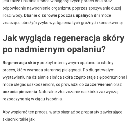
jest także unikanie słońca w najgorętszych porach dnia oraz
odpowiednie nawodnienie organizmu poprzez spożywanie dużej
ilości wody.
Dbanie o zdrowie podczas upalnych dni
może
znacząco obniżyć ryzyko wystąpienia tych groźnych konsekwencji.
Jak wygląda regeneracja skóry
po nadmiernym opalaniu?
Regeneracja skóry
po zbyt intensywnym opalaniu to istotny
proces, który wymaga starannej pielęgnacji. Po długotrwałym
wystawieniu na działanie słońca skóra często staje się podrażniona i
może ulegać uszkodzeniom, co prowadzi do
zaczerwienień
oraz
uczucia pieczenia
. Naturalne złuszczanie naskórka zazwyczaj
rozpoczyna się w ciągu tygodnia.
Aby wspierać ten proces, warto sięgnąć po preparaty zawierające
składniki takie jak: