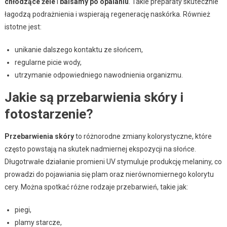
chłodzące żele
i
balsamy po opalaniu
. Takie preparaty skutecznie
łagodzą podrażnienia i wspierają regenerację naskórka. Również
istotne jest:
unikanie dalszego kontaktu ze słońcem,
regularne picie wody,
utrzymanie odpowiedniego nawodnienia organizmu.
Jakie są przebarwienia skóry i
fotostarzenie?
Przebarwienia skóry
to różnorodne zmiany kolorystyczne, które
często powstają na skutek nadmiernej ekspozycji na słońce.
Długotrwałe działanie promieni UV stymuluje produkcję melaniny, co
prowadzi do pojawiania się plam oraz nierównomiernego kolorytu
cery. Można spotkać różne rodzaje przebarwień, takie jak:
piegi,
plamy starcze,