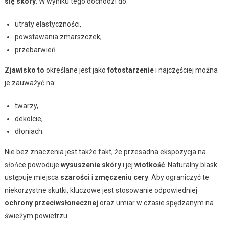
się skóry
. W wyniku tego dochodzi do:
utraty elastyczności,
powstawania zmarszczek,
przebarwień.
Zjawisko to
określane jest jako
fotostarzenie
i najczęściej można
je zauważyć na:
twarzy,
dekolcie,
dłoniach.
Nie bez znaczenia jest także fakt, że przesadna ekspozycja na
słońce powoduje
wysuszenie skóry
i jej
wiotkość
. Naturalny blask
ustępuje miejsca
szarości
i
zmęczeniu cery
. Aby ograniczyć te
niekorzystne skutki, kluczowe jest stosowanie odpowiedniej
ochrony przeciwsłonecznej
oraz umiar w czasie spędzanym na
świeżym powietrzu.