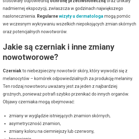
stosowały odpowiednią
ochronę przeciwsłoneczną
oraz unikały
nadmiernej ekspozycji, zwłaszcza w godzinach największego
nasłonecznienia.
Regularne
wizyty u dermatologa
mogą pomóc
we wczesnym wykrywaniu wszelkich niepokojących zmian skórnych
oraz potencjalnych nowotworów.
Jakie są czerniak i inne zmiany
nowotworowe?
Czerniak
to niebezpieczny nowotwór skóry, który wywodzi się z
melanocytów – komórek odpowiedzialnych za produkcję melaniny.
Ten rodzaj nowotworu uważany jest za jeden z najbardziej
groźnych, ponieważ potrafi szybko przenikać do innych organów.
Objawy czerniaka mogą obejmować:
zmiany w wyglądzie istniejących znamion skórnych,
asymetryczność znamion,
zmiany koloru na ciemniejszy lub czerwony,
krwawienie.